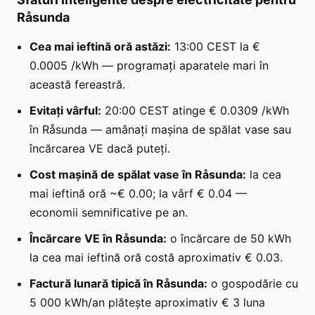
Råsunda
Cea mai ieftină oră astăzi:
13:00 CEST la €
0.0005 /kWh — programați aparatele mari în
această fereastră.
Evitați vârful:
20:00 CEST atinge € 0.0309 /kWh
în Råsunda — amânați mașina de spălat vase sau
încărcarea VE dacă puteți.
Cost mașină de spălat vase în Råsunda:
la cea
mai ieftină oră ~€ 0.00; la vârf € 0.04 —
economii semnificative pe an.
Încărcare VE în Råsunda:
o încărcare de 50 kWh
la cea mai ieftină oră costă aproximativ € 0.03.
Factură lunară tipică în Råsunda:
o gospodărie cu
5 000 kWh/an plătește aproximativ € 3 luna