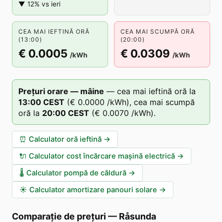
▼ 12% vs ieri
CEA MAI IEFTINĂ ORĂ
CEA MAI SCUMPĂ ORĂ
(13:00)
(20:00)
€ 0.0005
€ 0.0309
/kWh
/kWh
Prețuri orare — mâine
—
cea mai ieftină oră la
13
:00
CEST
(
€ 0.0000
/kWh),
cea mai scumpă
oră la
20
:00
CEST
(
€ 0.0070
/kWh).
⏰
Calculator oră ieftină
→
🔌
Calculator cost încărcare mașină electrică
→
🌡️
Calculator pompă de căldură
→
☀️
Calculator amortizare panouri solare
→
Comparație de prețuri
—
Råsunda