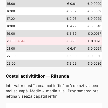
15
:00
€ 0.01
€ 0.0000
16
:00
€ 0.89
€ 0.0009
17
:00
€ 2.93
€ 0.0029
18
:00
€ 4.79
€ 0.0048
19
:00
€ 6.69
€ 0.0067
20
:00
€ 6.95
€ 0.0070
← vârf
21
:00
€ 6.41
€ 0.0064
22
:00
€ 5.00
€ 0.0050
23
:00
€ 3.59
€ 0.0036
Costul activităților
—
Råsunda
Interval = cost în cea mai ieftină oră de azi vs. cea
mai scumpă. Medie = media zilei. Programarea oră
ieftină vizează capătul ieftin.