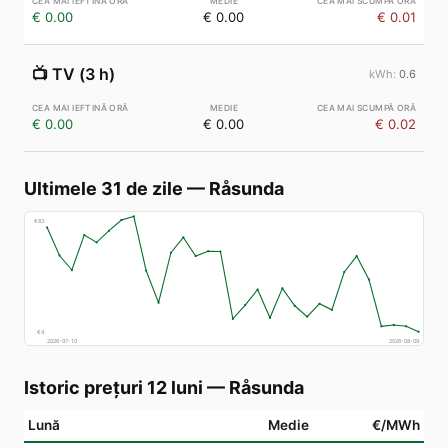
€ 0.00
€ 0.00
€ 0.01
📺
TV (3 h)
0.6
€ 0.00
€ 0.00
€ 0.02
Ultimele 31 de zile
—
Råsunda
€
83
€
4
2026-07-10
2026-08-09
Istoric prețuri 12 luni
—
Råsunda
Lună
Medie
€/MWh