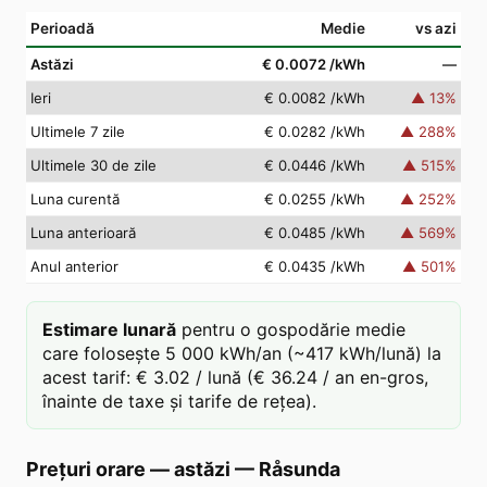
Perioadă
Medie
vs azi
Astăzi
€ 0.0072
/kWh
—
Ieri
€ 0.0082
/kWh
▲
13
%
Ultimele 7 zile
€ 0.0282
/kWh
▲
288
%
Ultimele 30 de zile
€ 0.0446
/kWh
▲
515
%
Luna curentă
€ 0.0255
/kWh
▲
252
%
Luna anterioară
€ 0.0485
/kWh
▲
569
%
Anul anterior
€ 0.0435
/kWh
▲
501
%
Estimare lunară
pentru o gospodărie medie
care folosește 5 000 kWh/an (~417 kWh/lună) la
acest tarif: € 3.02 / lună (€ 36.24 / an en-gros,
înainte de taxe și tarife de rețea).
Prețuri orare — astăzi
—
Råsunda