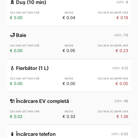
🚿
Duș (10 min)
6
€ 0.00
€ 0.04
€ 0.19
🛁
Baie
7.5
€ 0.00
€ 0.05
€ 0.23
💧
Fierbător (1 L)
0.12
€ 0.00
€ 0.00
€ 0.00
🔌
Încărcare EV completă
45
€ 0.02
€ 0.33
€ 1.39
📱
Încărcare telefon
0.02