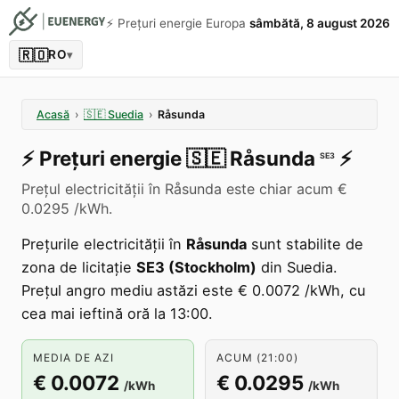
⚡️ Prețuri energie Europa
sâmbătă, 8 august 2026
🇷🇴
RO
▾
Acasă
›
🇸🇪
Suedia
›
Råsunda
⚡️
Prețuri energie
🇸🇪
Råsunda
⚡️
SE3
Prețul electricității în Råsunda este chiar acum €
0.0295 /kWh.
Prețurile electricității în
Råsunda
sunt stabilite de
zona de licitație
SE3 (Stockholm)
din Suedia.
Prețul angro mediu astăzi este € 0.0072 /kWh, cu
cea mai ieftină oră la 13:00.
MEDIA DE AZI
ACUM (21:00)
€ 0.0072
€ 0.0295
/kWh
/kWh