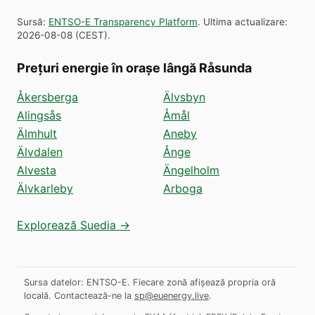
Sursă
:
ENTSO-E Transparency Platform
.
Ultima actualizare
:
2026-08-08
(
CEST
).
Prețuri energie în orașe lângă Råsunda
Åkersberga
Älvsbyn
Alingsås
Åmål
Älmhult
Aneby
Älvdalen
Ånge
Alvesta
Ängelholm
Älvkarleby
Arboga
Explorează Suedia →
Sursa datelor: ENTSO-E. Fiecare zonă afișează propria oră
locală.
Contactează-ne la
sp@euenergy.live
.