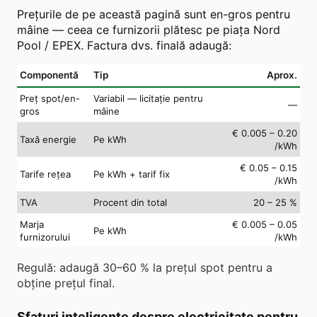
Prețurile de pe această pagină sunt en-gros pentru
mâine — ceea ce furnizorii plătesc pe piața Nord
Pool / EPEX. Factura dvs. finală adaugă:
Componentă
Tip
Aprox.
Preț spot/en-
Variabil — licitație pentru
—
gros
mâine
€ 0.005 – 0.20
Taxă energie
Pe kWh
/kWh
€ 0.05 – 0.15
Tarife rețea
Pe kWh + tarif fix
/kWh
TVA
Procent din total
20 – 25 %
Marja
€ 0.005 – 0.05
Pe kWh
furnizorului
/kWh
Regulă: adaugă 30–60 % la prețul spot pentru a
obține prețul final.
Sfaturi inteligente despre electricitate pentru