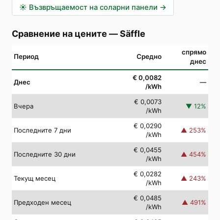
☀️
Възвръщаемост на соларни панели
→
Сравнение на цените
—
Säffle
спрямо
Период
Средно
днес
€ 0,0082
Днес
—
/kWh
€ 0,0073
Вчера
▼
12
%
/kWh
€ 0,0290
Последните 7 дни
▲
253
%
/kWh
€ 0,0455
Последните 30 дни
▲
454
%
/kWh
€ 0,0282
Текущ месец
▲
243
%
/kWh
€ 0,0485
Предходен месец
▲
491
%
/kWh