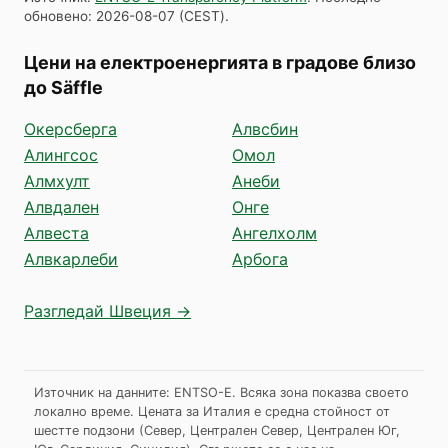
обновено
:
2026-08-07
(
CEST
).
Цени на електроенергията в градове близо
до Säffle
Окерсберга
Алвсбин
Алингсос
Омол
Алмхулт
Анеби
Алвдален
Онге
Алвеста
Ангелхолм
Алвкарлеби
Арбога
Разгледай Швеция →
Източник на данните: ENTSO-E. Всяка зона показва своето
локално време. Цената за Италия е средна стойност от
шестте подзони (Север, Централен Север, Централен Юг,