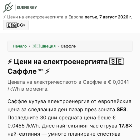
⚡️ Цени на електроенергията в Европа
петък, 7 август 2026 г.
🇧🇬
BG
▾
Начало
›
🇸🇪
Швеция
›
Саффле
⚡️
Цени на електроенергията
🇸🇪
Саффле
⚡️
SE3
Цената на електричеството в Саффле е € 0,0041
/kWh в момента.
Саффле купува електроенергия от европейския
цена за следващия ден пазар през зоната
SE3
.
Последните 30 дни средната цена беше €
0.0455 /kWh. Днес най-скъпият час струва
17.8×
най-евтиния — умното планиране спестява