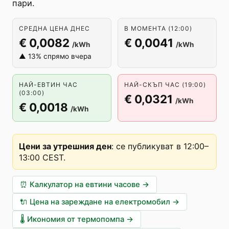
пари.
СРЕДНА ЦЕНА ДНЕС
В МОМЕНТА (12:00)
€ 0,0082
€ 0,0041
/kWh
/kWh
▲ 13% спрямо вчера
НАЙ-ЕВТИН ЧАС
НАЙ-СКЪП ЧАС (19:00)
(03:00)
€ 0,0321
/kWh
€ 0,0018
/kWh
Цени за утрешния ден
:
се публикуват в 12:00–
13:00 CEST
.
⏰
Калкулатор на евтини часове
→
🔌
Цена на зареждане на електромобил
→
🌡️
Икономия от термопомпа
→