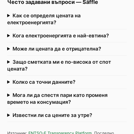
Често задавани въпроси
—
Säffle
Как се определя цената на
електроенергията?
Кога електроенергията е най-евтина?
Може ли цената да е отрицателна?
Защо сметката ми е по-висока от спот
цената?
Колко са точни данните?
Мога ли да спестя пари като променя
времето на консумация?
Известни ли са цените за утре?
Източник
:
ENTSO-E Transparency Platform
.
Последно