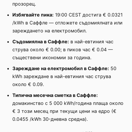
прозорец.
Избягвайте пика:
19:00 CEST достига € 0.0321
/kWh в Саффле — отложете съдомиялната или
зареждането на електромобил.
Съдомиялна в Саффле:
в най-евтиния час
струва около € 0.00; в пиков час € 0.04 —
съществени икономии за година.
Зареждане на електромобил в Саффле:
50
kWh зареждане в най-евтиния час струва
около € 0.09.
Типична месечна сметка в Саффле:
домакинство с 5 000 kWh/година плаща около
€ 3 този месец при текущи цени на едро (€
0.0455 /kWh 30-дневна средна).