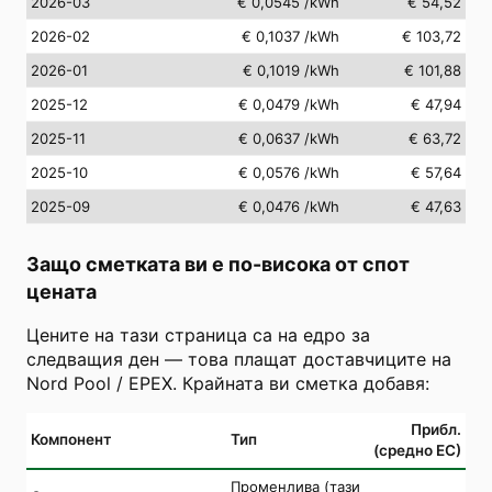
2026-03
€ 0,0545
/kWh
€ 54,52
2026-02
€ 0,1037
/kWh
€ 103,72
2026-01
€ 0,1019
/kWh
€ 101,88
2025-12
€ 0,0479
/kWh
€ 47,94
2025-11
€ 0,0637
/kWh
€ 63,72
2025-10
€ 0,0576
/kWh
€ 57,64
2025-09
€ 0,0476
/kWh
€ 47,63
Защо сметката ви е по-висока от спот
цената
Цените на тази страница са на едро за
следващия ден — това плащат доставчиците на
Nord Pool / EPEX. Крайната ви сметка добавя:
Прибл.
Компонент
Тип
(средно ЕС)
Променлива (тази