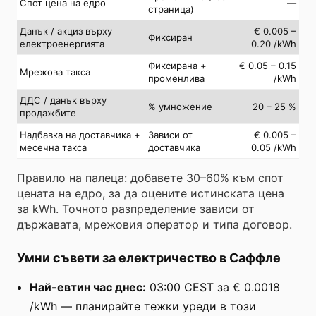
Спот цена на едро
—
страница)
Данък / акциз върху
€ 0.005 –
Фиксиран
електроенергията
0.20 /kWh
Фиксирана +
€ 0.05 – 0.15
Мрежова такса
променлива
/kWh
ДДС / данък върху
% умножение
20 – 25 %
продажбите
Надбавка на доставчика +
Зависи от
€ 0.005 –
месечна такса
доставчика
0.05 /kWh
Правило на палеца: добавете 30–60% към спот
цената на едро, за да оцените истинската цена
за kWh. Точното разпределение зависи от
държавата, мрежовия оператор и типа договор.
Умни съвети за електричество в Саффле
Най-евтин час днес:
03:00 CEST за € 0.0018
/kWh — планирайте тежки уреди в този