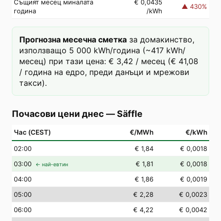
Същият месец миналата
€ 0,0435
▲
430
%
година
/kWh
Прогнозна месечна сметка
за домакинство,
използващо 5 000 kWh/година (~417 kWh/
месец) при тази цена: € 3,42 / месец (€ 41,08
/ година на едро, преди данъци и мрежови
такси).
Почасови цени днес
—
Säffle
Час (CEST)
€/MWh
€/kWh
02
:00
€ 1,84
€ 0,0018
03
:00
€ 1,81
€ 0,0018
← най-евтин
04
:00
€ 1,86
€ 0,0019
05
:00
€ 2,28
€ 0,0023
06
:00
€ 4,22
€ 0,0042