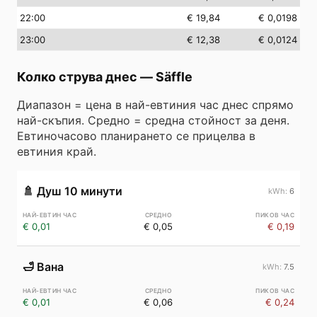
22
:00
€ 19,84
€ 0,0198
23
:00
€ 12,38
€ 0,0124
Колко струва днес
—
Säffle
Диапазон = цена в най-евтиния час днес спрямо
най-скъпия. Средно = средна стойност за деня.
Евтиночасово планирането се прицелва в
евтиния край.
🚿
Душ 10 минути
6
€ 0,01
€ 0,05
€ 0,19
🛁
Вана
7.5
€ 0,01
€ 0,06
€ 0,24