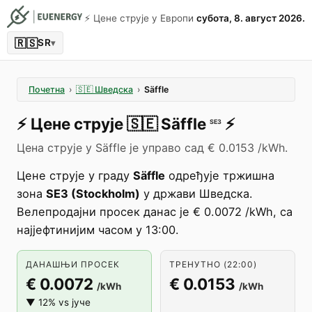
⚡️ Цене струје у Европи
субота, 8. август 2026.
🇷🇸
SR
▾
Почетна
›
🇸🇪
Шведска
›
Säffle
⚡️
Цене струје
🇸🇪
Säffle
⚡️
SE3
Цена струје у Säffle је управо сад € 0.0153 /kWh.
Цене струје у граду
Säffle
одређује тржишна
зона
SE3 (Stockholm)
у држави Шведска.
Велепродајни просек данас је € 0.0072 /kWh, са
најјефтинијим часом у 13:00.
ДАНАШЊИ ПРОСЕК
ТРЕНУТНО (22:00)
€ 0.0072
€ 0.0153
/kWh
/kWh
▼ 12% vs јуче