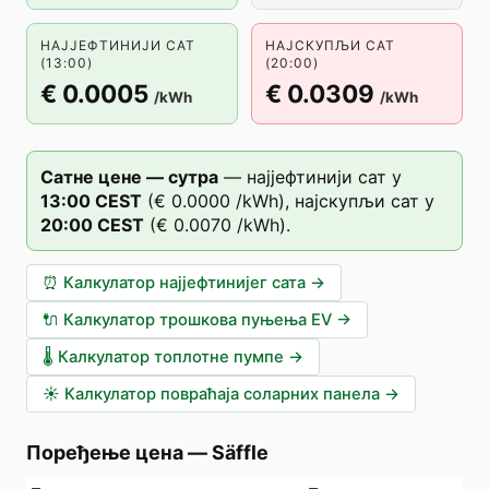
НАЈЈЕФТИНИЈИ САТ
НАЈСКУПЉИ САТ
(13:00)
(20:00)
€ 0.0005
€ 0.0309
/kWh
/kWh
Сатне цене — сутра
—
најјефтинији сат у
13
:00
CEST
(
€ 0.0000
/kWh),
најскупљи сат у
20
:00
CEST
(
€ 0.0070
/kWh).
⏰
Калкулатор најјефтинијег сата
→
🔌
Калкулатор трошкова пуњења EV
→
🌡️
Калкулатор топлотне пумпе
→
☀️
Калкулатор повраћаја соларних панела
→
Поређење цена
—
Säffle