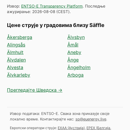
Извор
:
ENTSO-E Transparency Platform
.
Последње
ажурирање
:
2026-08-08
(
CEST
).
Цене струје у градовима близу Säffle
Åkersberga
Älvsbyn
Alingsås
Åmål
Älmhult
Aneby
Älvdalen
Ånge
Alvesta
Ängelholm
Älvkarleby
Arboga
Прегледајте Шведска →
Извор података: ENTSO-E. Свака зона приказује своје
локално време.
Контактирајте нас:
sp@euenergy.live
.
Европски оператори струје:
EXAA
(
Аустрија
)
,
EPEX
(
Белгија,