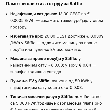
Паметни савети за струју за Säffle
Најјефтинији сат данас:
13:00 CEST по €
0.0005 /kWh — закажите тешке уређаје у овом
прозору.
Избегавајте врх:
20:00 CEST достиже € 0.0309
/kWh у Säffle — одложите машину за прање
посуђа или пуњење EV ако можете.
Машина за прање посуђа у Säffle:
у
најјефтинијем сату ~€ 0.00; у врху € 0.04 —
значајна годишња уштеда.
Пуњење EV у Säffle:
пуњење од 50 kWh у
најјефтинијем сату кошта око € 0.03.
Типичан месечни рачун у Säffle:
домаћинство
са 5 000 kWh/годишње овог месеца плаћа око
€ 3 по тренутним велепродајним ценама (€