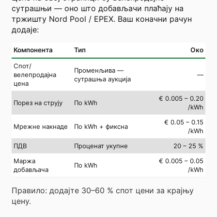
сутрашњи — оно што добављачи плаћају на
тржишту Nord Pool / EPEX. Ваш коначни рачун
додаје:
Компонента
Тип
Око
Спот/
Променљива —
велепродајна
—
сутрашња аукција
цена
€ 0.005 – 0.20
Порез на струју
По kWh
/kWh
€ 0.05 – 0.15
Мрежне накнаде
По kWh + фиксна
/kWh
ПДВ
Проценат укупне
20 – 25 %
Маржа
€ 0.005 – 0.05
По kWh
добављача
/kWh
Правило: додајте 30–60 % спот цени за крајњу
цену.