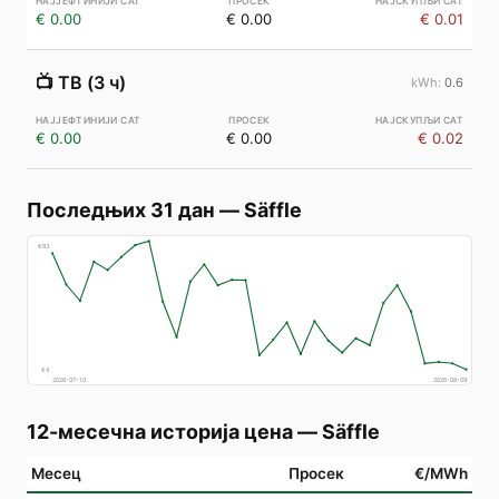
€ 0.00
€ 0.00
€ 0.01
📺
ТВ (3 ч)
0.6
€ 0.00
€ 0.00
€ 0.02
Последњих 31 дан
—
Säffle
€
83
€
4
2026-07-10
2026-08-09
12-месечна историја цена
—
Säffle
Месец
Просек
€/MWh