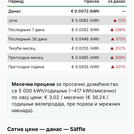
Период
Просек
vs данас
Данас
€ 0.0072
/kWh
—
Јуче
€ 0.0082
/kWh
▲
13
%
Последњих 7 дана
€ 0.0282
/kWh
▲
288
%
Последњих 30 дана
€ 0.0446
/kWh
▲
515
%
Текући месец
€ 0.0255
/kWh
▲
252
%
Претходни месец
€ 0.0485
/kWh
▲
569
%
Претходна година
€ 0.0435
/kWh
▲
501
%
Месечна процена
за просечно домаћинство
са 5 000 kWh/годишње (~417 kWh/месечно)
по овој цени: € 3.02 / месечно (€ 36.24 /
годишње велепродаја, пре пореза и мрежних
накнада).
Сатне цене — данас
—
Säffle