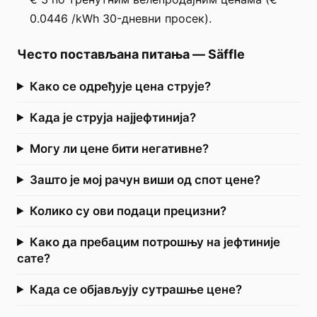
0.0446 /kWh 30-дневни просек).
Често постављана питања
—
Säffle
Како се одређује цена струје?
Када је струја најјефтинија?
Могу ли цене бити негативне?
Зашто је мој рачун виши од спот цене?
Колико су ови подаци прецизни?
Како да пребацим потрошњу на јефтиније
сате?
Када се објављују сутрашње цене?