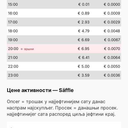
15
:00
€ 0.01
€ 0.0000
16
:00
€ 0.89
€ 0.0009
17
:00
€ 2.93
€ 0.0029
18
:00
€ 4.79
€ 0.0048
19
:00
€ 6.69
€ 0.0067
20
:00
€ 6.95
€ 0.0070
← вршни
21
:00
€ 6.41
€ 0.0064
22
:00
€ 5.00
€ 0.0050
23
:00
€ 3.59
€ 0.0036
Цене активности
—
Säffle
Опсег = трошак у најјефтинијем сату данас
наспрам најскупљег. Просек = данашњи просек.
најјефтинијег сата распоред циља јефтини крај.