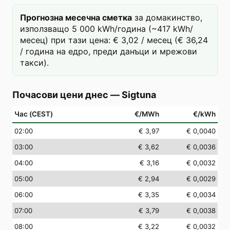
Прогнозна месечна сметка
за домакинство,
използващо 5 000 kWh/година (~417 kWh/
месец) при тази цена: € 3,02 / месец (€ 36,24
/ година на едро, преди данъци и мрежови
такси).
Почасови цени днес
—
Sigtuna
Час (CEST)
€/MWh
€/kWh
02
:00
€ 3,97
€ 0,0040
03
:00
€ 3,62
€ 0,0036
04
:00
€ 3,16
€ 0,0032
05
:00
€ 2,94
€ 0,0029
06
:00
€ 3,35
€ 0,0034
07
:00
€ 3,79
€ 0,0038
08
:00
€ 3,22
€ 0,0032