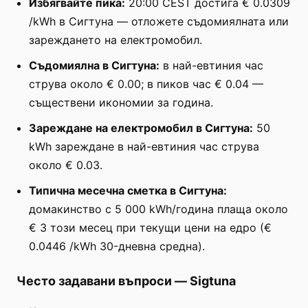
Избягвайте пика:
20:00 CEST достига € 0.0309
/kWh в Сигтуна — отложете съдомиялната или
зареждането на електромобил.
Съдомиялна в Сигтуна:
в най-евтиния час
струва около € 0.00; в пиков час € 0.04 —
съществени икономии за година.
Зареждане на електромобил в Сигтуна:
50
kWh зареждане в най-евтиния час струва
около € 0.03.
Типична месечна сметка в Сигтуна:
домакинство с 5 000 kWh/година плаща около
€ 3 този месец при текущи цени на едро (€
0.0446 /kWh 30-дневна средна).
Често задавани въпроси
—
Sigtuna