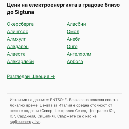
Цени на електроенергията в градове близо
до Sigtuna
Окерсберга
Алвсбин
Алингсос
Омол
Алмхулт
Анеби
Алвдален
Онге
Алвеста
Ангелхолм
Алвкарлеби
Арбога
Разгледай Швеция →
Източник на данните: ENTSO-E. Всяка зона показва своето
локално време. Цената за Италия е средна стойност от
шестте подзони (Север, Централен Север, Централен Юг,
Юг, Сардиния, Сицилия).
Свържете се с нас на
sp@euenergy.live
.