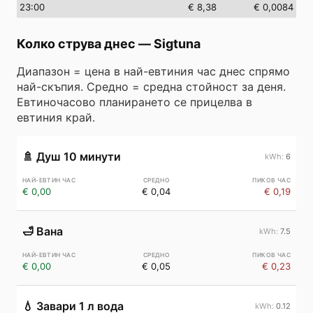
23
:00
€ 8,38
€ 0,0084
Колко струва днес
—
Sigtuna
Диапазон = цена в най-евтиния час днес спрямо
най-скъпия. Средно = средна стойност за деня.
Евтиночасово планирането се прицелва в
евтиния край.
🚿
Душ 10 минути
6
€ 0,00
€ 0,04
€ 0,19
🛁
Вана
7.5
€ 0,00
€ 0,05
€ 0,23
💧
Завари 1 л вода
0.12