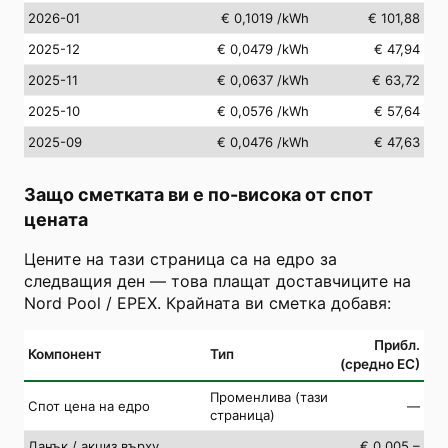
2026-01
€ 0,1019
/kWh
€ 101,88
2025-12
€ 0,0479
/kWh
€ 47,94
2025-11
€ 0,0637
/kWh
€ 63,72
2025-10
€ 0,0576
/kWh
€ 57,64
2025-09
€ 0,0476
/kWh
€ 47,63
Защо сметката ви е по-висока от спот
цената
Цените на тази страница са на едро за
следващия ден — това плащат доставчиците на
Nord Pool / EPEX. Крайната ви сметка добавя:
Прибл.
Компонент
Тип
(средно ЕС)
Променлива (тази
Спот цена на едро
—
страница)
Данък / акциз върху
€ 0.005 –