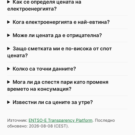
Как се определя цената на
електроенергията?
Кога електроенергията е най-евтина?
Може ли цената да е отрицателна?
Защо сметката ми е по-висока от спот
цената?
Колко са точни данните?
Мога ли да спестя пари като променя
времето на консумация?
Известни ли са цените за утре?
Източник
:
ENTSO-E Transparency Platform
.
Последно
обновено
:
2026-08-08
(
CEST
).