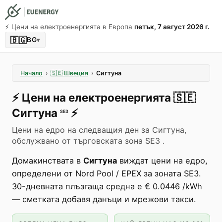
⚡️ Цени на електроенергията в Европа
петък, 7 август 2026 г.
🇧🇬
BG
▾
Начало
›
🇸🇪
Швеция
›
Сигтуна
⚡️
Цени на електроенергията
🇸🇪
Сигтуна
⚡️
SE3
Цени на едро на следващия ден за Сигтуна,
обслужвано от търговската зона SE3 .
Домакинствата в
Сигтуна
виждат цени на едро,
определени от Nord Pool / EPEX за зоната SE3.
30-дневната плъзгаща средна е € 0.0446 /kWh
— сметката добавя данъци и мрежови такси.