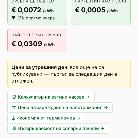
СРЕДНА ЦЕНА ДНЕС
НАЙ-ЕВТИН ЧАС (13:00)
€ 0,0072
€ 0,0005
/kWh
/kWh
▼ 12% спрямо вчера
НАЙ-СКЪП ЧАС (20:00)
€ 0,0309
/kWh
Цени за утрешния ден
:
все още не са
публикувани — търгът за следващия ден е
отложен
.
⏰
Калкулатор на евтини часове
→
🔌
Цена на зареждане на електромобил
→
🌡️
Икономия от термопомпа
→
☀️
Възвръщаемост на соларни панели
→