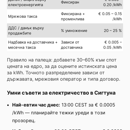
Фиксиран
електроенергията
0.20 /kWh
Фиксирана +
€ 0.05 – 0.15
Мрежова такса
променлива
/kWh
ДДС / данък върху
% умножение
20 – 25 %
продажбите
Надбавка на доставчика +
Зависи от
€ 0.005 –
месечна такса
доставчика
0.05 /kWh
Правило на палеца: добавете 30–60% към спот
цената на едро, за да оцените истинската цена
за kWh. Точното разпределение зависи от
държавата, мрежовия оператор и типа договор.
Умни съвети за електричество в Сигтуна
Най-евтин час днес:
13:00 CEST за € 0.0005
/kWh — планирайте тежки уреди в този
прозорец.