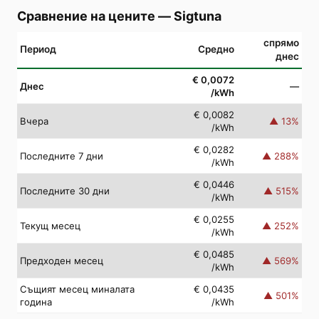
Сравнение на цените
—
Sigtuna
спрямо
Период
Средно
днес
€ 0,0072
Днес
—
/kWh
€ 0,0082
Вчера
▲
13
%
/kWh
€ 0,0282
Последните 7 дни
▲
288
%
/kWh
€ 0,0446
Последните 30 дни
▲
515
%
/kWh
€ 0,0255
Текущ месец
▲
252
%
/kWh
€ 0,0485
Предходен месец
▲
569
%
/kWh
Същият месец миналата
€ 0,0435
▲
501
%
година
/kWh