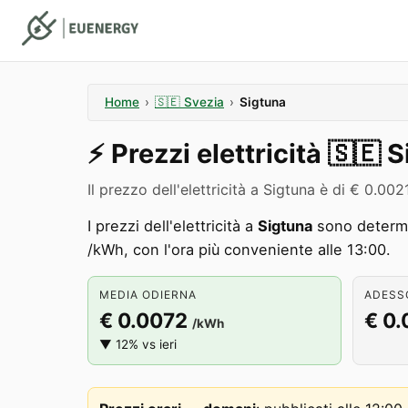
Home
›
🇸🇪
Svezia
›
Sigtuna
⚡️
Prezzi elettricità
🇸🇪
S
Il prezzo dell'elettricità a Sigtuna è di € 0.
I prezzi dell'elettricità a
Sigtuna
sono determi
/kWh, con l'ora più conveniente alle 13:00.
MEDIA ODIERNA
ADESSO
€ 0.0072
€ 0.
/kWh
▼ 12% vs ieri