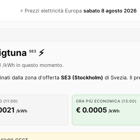
⚡️ Prezzi elettricità Europa
sabato 8 agosto 2026
igtuna
⚡️
SE3
0021 /kWh in questo momento.
nati dalla zona d'offerta
SE3 (Stockholm)
di Svezia. Il p
 (11:00)
ORA PIÙ ECONOMICA (13:00)
0021
€ 0.0005
/kWh
/kWh