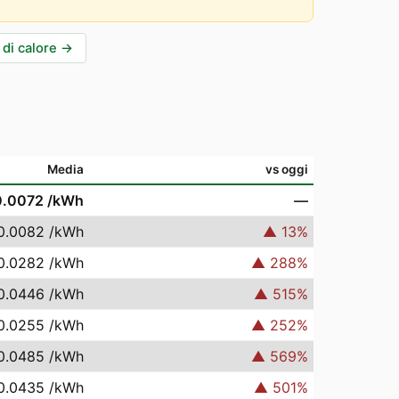
di calore
→
Media
vs oggi
0.0072
/kWh
—
0.0082
/kWh
▲
13
%
0.0282
/kWh
▲
288
%
0.0446
/kWh
▲
515
%
0.0255
/kWh
▲
252
%
0.0485
/kWh
▲
569
%
0.0435
/kWh
▲
501
%