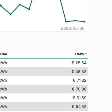
2026-08-08
edia
€/MWh
kWh
€ 25.54
kWh
€ 48.52
kWh
€ 71.32
kWh
€ 70.86
kWh
€ 51.69
kWh
€ 54.52