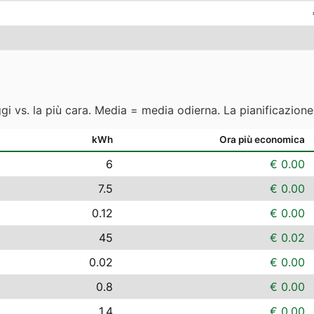
ggi vs. la più cara. Media = media odierna. La pianificazion
kWh
Ora più economica
6
€ 0.00
7.5
€ 0.00
0.12
€ 0.00
45
€ 0.02
0.02
€ 0.00
0.8
€ 0.00
1.4
€ 0.00