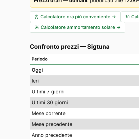
Prezzi orari — domani
:
pubblicati alle 12:0
⏰
Calcolatore ora più conveniente
→
🔌
Cal
☀️
Calcolatore ammortamento solare
→
Confronto prezzi
—
Sigtuna
Periodo
Oggi
Ieri
Ultimi 7 giorni
Ultimi 30 giorni
Mese corrente
Mese precedente
Anno precedente