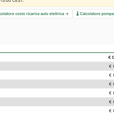
0–13:00 CEST
.
colatore costo ricarica auto elettrica
→
🌡️
Calcolatore pompa 
€ 
€ 
€ 
€ 
€ 
€ 
€ 