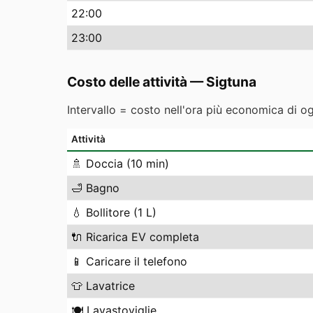
22
:00
23
:00
Costo delle attività
—
Sigtuna
Intervallo = costo nell'ora più economica di o
Attività
🚿
Doccia (10 min)
🛁
Bagno
💧
Bollitore (1 L)
🔌
Ricarica EV completa
📱
Caricare il telefono
👕
Lavatrice
🍽️
Lavastoviglie