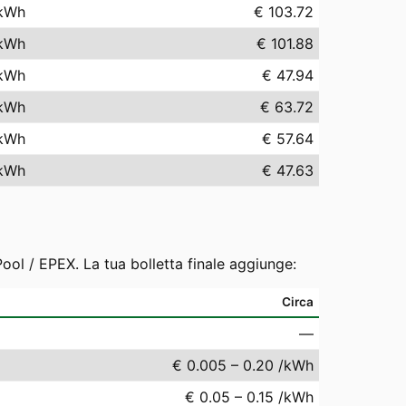
kWh
€ 103.72
kWh
€ 101.88
kWh
€ 47.94
kWh
€ 63.72
kWh
€ 57.64
kWh
€ 47.63
ool / EPEX. La tua bolletta finale aggiunge:
Circa
—
€ 0.005 – 0.20 /kWh
€ 0.05 – 0.15 /kWh