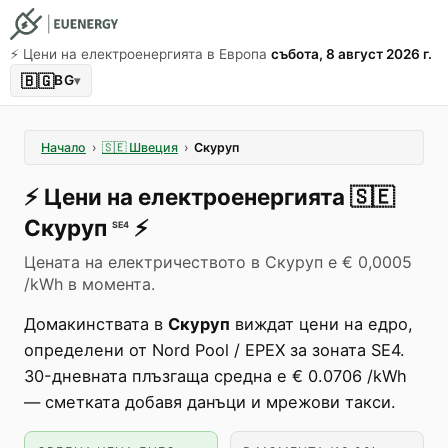
⚡️ Цени на електроенергията в Европа
събота, 8 август 2026 г.
🇧🇬
BG
▾
Начало
›
🇸🇪
Швеция
›
Скуруп
⚡️
Цени на електроенергията
🇸🇪
Скуруп
⚡️
SE4
Цената на електричеството в Скуруп е € 0,0005
/kWh в момента.
Домакинствата в
Скуруп
виждат цени на едро,
определени от Nord Pool / EPEX за зоната SE4.
30-дневната плъзгаща средна е € 0.0706 /kWh
— сметката добавя данъци и мрежови такси.