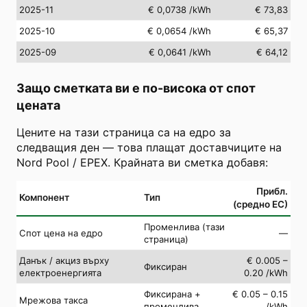
2025-11
€ 0,0738
/kWh
€ 73,83
2025-10
€ 0,0654
/kWh
€ 65,37
2025-09
€ 0,0641
/kWh
€ 64,12
Защо сметката ви е по-висока от спот
цената
Цените на тази страница са на едро за
следващия ден — това плащат доставчиците на
Nord Pool / EPEX. Крайната ви сметка добавя:
Прибл.
Компонент
Тип
(средно ЕС)
Променлива (тази
Спот цена на едро
—
страница)
Данък / акциз върху
€ 0.005 –
Фиксиран
електроенергията
0.20 /kWh
Фиксирана +
€ 0.05 – 0.15
Мрежова такса
променлива
/kWh