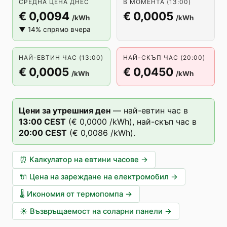
СРЕДНА ЦЕНА ДНЕС
В МОМЕНТА (13:00)
€ 0,0094
€ 0,0005
/kWh
/kWh
▼ 14% спрямо вчера
НАЙ-ЕВТИН ЧАС (13:00)
НАЙ-СКЪП ЧАС (20:00)
€ 0,0005
€ 0,0450
/kWh
/kWh
Цени за утрешния ден
—
най-евтин час в
13
:00
CEST
(
€ 0,0000
/kWh),
най-скъп час в
20
:00
CEST
(
€ 0,0086
/kWh).
⏰
Калкулатор на евтини часове
→
🔌
Цена на зареждане на електромобил
→
🌡️
Икономия от термопомпа
→
☀️
Възвръщаемост на соларни панели
→