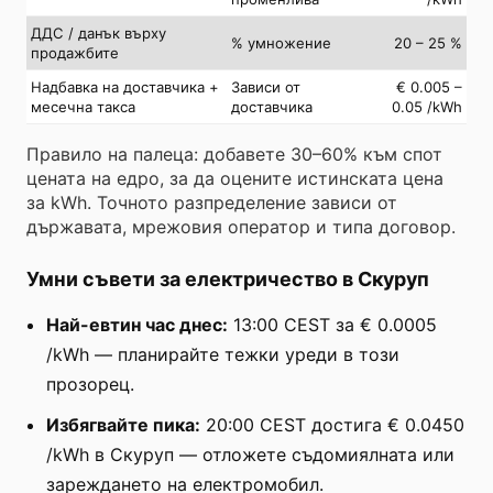
ДДС / данък върху
% умножение
20 – 25 %
продажбите
Надбавка на доставчика +
Зависи от
€ 0.005 –
месечна такса
доставчика
0.05 /kWh
Правило на палеца: добавете 30–60% към спот
цената на едро, за да оцените истинската цена
за kWh. Точното разпределение зависи от
държавата, мрежовия оператор и типа договор.
Умни съвети за електричество в Скуруп
Най-евтин час днес:
13:00 CEST за € 0.0005
/kWh — планирайте тежки уреди в този
прозорец.
Избягвайте пика:
20:00 CEST достига € 0.0450
/kWh в Скуруп — отложете съдомиялната или
зареждането на електромобил.