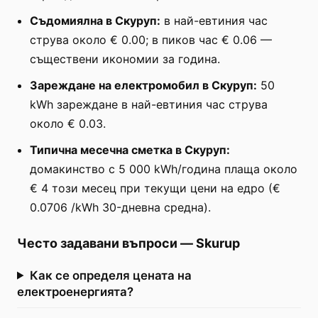
Съдомиялна в Скуруп:
в най-евтиния час
струва около € 0.00; в пиков час € 0.06 —
съществени икономии за година.
Зареждане на електромобил в Скуруп:
50
kWh зареждане в най-евтиния час струва
около € 0.03.
Типична месечна сметка в Скуруп:
домакинство с 5 000 kWh/година плаща около
€ 4 този месец при текущи цени на едро (€
0.0706 /kWh 30-дневна средна).
Често задавани въпроси
—
Skurup
Как се определя цената на
електроенергията?