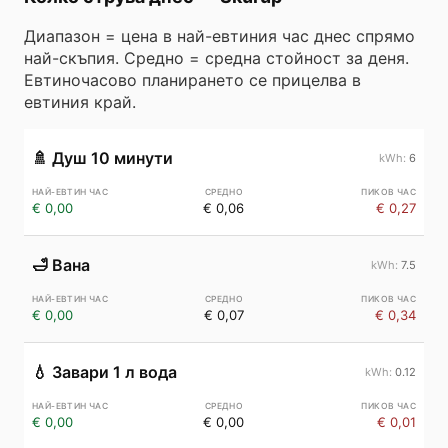
Диапазон = цена в най-евтиния час днес спрямо
най-скъпия. Средно = средна стойност за деня.
Евтиночасово планирането се прицелва в
евтиния край.
🚿
Душ 10 минути
6
€ 0,00
€ 0,06
€ 0,27
🛁
Вана
7.5
€ 0,00
€ 0,07
€ 0,34
💧
Завари 1 л вода
0.12
€ 0,00
€ 0,00
€ 0,01