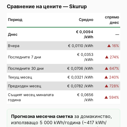
Сравнение на цените
—
Skurup
спрямо
Период
Средно
днес
€ 0,0094
Днес
—
/kWh
Вчера
€ 0,0110
/kWh
▲
16
%
€ 0,0353
Последните 7 дни
▲
274
%
/kWh
Последните 30 дни
€ 0,0706
/kWh
▲
647
%
Текущ месец
€ 0,0321
/kWh
▲
240
%
Предходен месец
€ 0,0782
/kWh
▲
728
%
Същият месец миналата
€ 0,0656
▲
594
%
година
/kWh
Прогнозна месечна сметка
за домакинство,
използващо 5 000 kWh/година (~417 kWh/