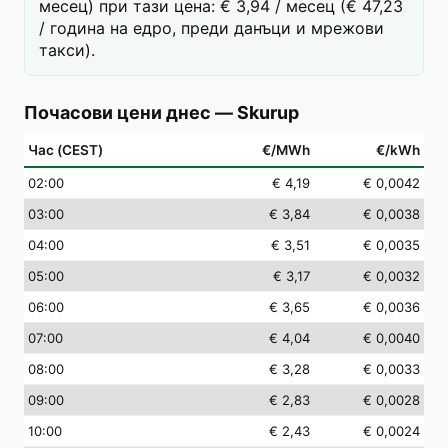
месец) при тази цена: € 3,94 / месец (€ 47,23
/ година на едро, преди данъци и мрежови
такси).
Почасови цени днес
—
Skurup
Час (CEST)
€/MWh
€/kWh
02
:00
€ 4,19
€ 0,0042
03
:00
€ 3,84
€ 0,0038
04
:00
€ 3,51
€ 0,0035
05
:00
€ 3,17
€ 0,0032
06
:00
€ 3,65
€ 0,0036
07
:00
€ 4,04
€ 0,0040
08
:00
€ 3,28
€ 0,0033
09
:00
€ 2,83
€ 0,0028
10
:00
€ 2,43
€ 0,0024