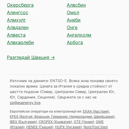
Окерсберга
Алвсбин
Алингсос
Омол
Алмхулт
Анеби
Алвдален
Онге
Алвеста
Ангелхолм
Алвкарлеби
Арбога
Разгледай Швеция →
Източник на данните: ENTSO-E. Всяка зона показва своето
локално време. Цената за Италия е средна стойност от
шестте подзони (Север, Централен Север, Централен Юг,
Юг, Сардиния, Сицилия).
Свържете се с нас на
sp@euenergy.live
.
Европейски оператори на електроенергия:
EXAA
(
Австрия
)
,
EPEX
(
Белгия, Франция, Германия, Нидерландия, Швейцария
)
,
IBEX
(
България
)
,
CROPEX
(
Хърватия
)
,
OTE
(
Чехия
)
,
GME
(
Италия
)
,
HENEX
(
Гърция
)
,
HUPX
(
Унгария
)
,
Nord Pool Spot