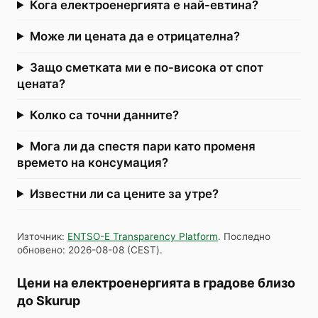
Кога електроенергията е най-евтина?
Може ли цената да е отрицателна?
Защо сметката ми е по-висока от спот
цената?
Колко са точни данните?
Мога ли да спестя пари като променя
времето на консумация?
Известни ли са цените за утре?
Източник
:
ENTSO-E Transparency Platform
.
Последно
обновено
:
2026-08-08
(
CEST
).
Цени на електроенергията в градове близо
до Skurup