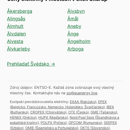
Åkersberga
Älvsbyn
Alingsås
Åmål
Älmhult
Aneby
Älvdalen
Ånge
Alvesta
Ängelholm
Älvkarleby
Arboga
Prehliadať Švédsko →
Zdroj údajov: ENTSO-E. Každá zóna zobrazuje svoj vlastný
miestny čas.
Kontaktujte nás na
sp@euenergy.live
.
Európski prevádzkovatelia elektriny:
EXAA
(
Rakúsko
)
,
EPEX
(
Belgicko, Francúzsko, Nemecko, Holandsko, Švajčiarsko
)
,
IBEX
(
Bulharsko
)
,
CROPEX
(
Chorvátsko
)
,
OTE
(
Česko
)
,
GME
(
Taliansko
)
,
HENEX
(
Grécko
)
,
HUPX
(
Maďarsko
)
,
Nord Pool Spot
(
Škandinávia a
pobaltské krajiny
)
,
POLPX
(
Poľsko
)
,
OPCOM
(
Rumunsko
)
,
SEEPEX
(
Srbsko
)
,
OMIE
(
Španielsko a Portugalsko
)
,
OKTE
(
Slovensko
)
,