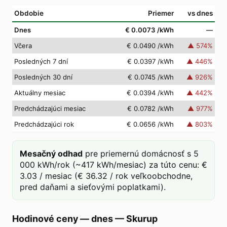
Obdobie
Priemer
vs dnes
Dnes
€ 0.0073
/kWh
—
Včera
€ 0.0490
/kWh
▲
574
%
Posledných 7 dní
€ 0.0397
/kWh
▲
446
%
Posledných 30 dní
€ 0.0745
/kWh
▲
926
%
Aktuálny mesiac
€ 0.0394
/kWh
▲
442
%
Predchádzajúci mesiac
€ 0.0782
/kWh
▲
977
%
Predchádzajúci rok
€ 0.0656
/kWh
▲
803
%
Mesačný odhad
pre priemernú domácnosť s 5
000 kWh/rok (~417 kWh/mesiac) za túto cenu: €
3.03 / mesiac (€ 36.32 / rok veľkoobchodne,
pred daňami a sieťovými poplatkami).
Hodinové ceny — dnes
—
Skurup