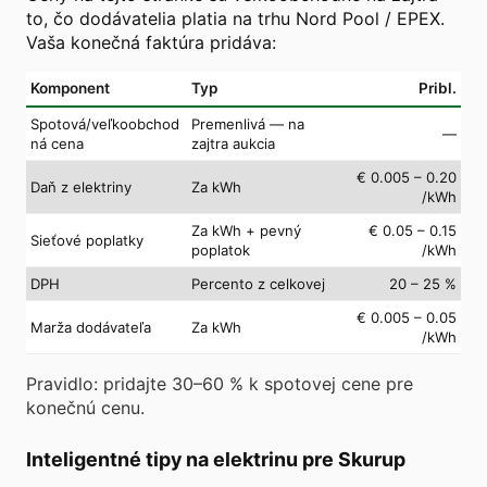
to, čo dodávatelia platia na trhu Nord Pool / EPEX.
Vaša konečná faktúra pridáva:
Komponent
Typ
Pribl.
Spotová/veľkoobchod
Premenlivá — na
—
ná cena
zajtra aukcia
€ 0.005 – 0.20
Daň z elektriny
Za kWh
/kWh
Za kWh + pevný
€ 0.05 – 0.15
Sieťové poplatky
poplatok
/kWh
DPH
Percento z celkovej
20 – 25 %
€ 0.005 – 0.05
Marža dodávateľa
Za kWh
/kWh
Pravidlo: pridajte 30–60 % k spotovej cene pre
konečnú cenu.
Inteligentné tipy na elektrinu pre Skurup