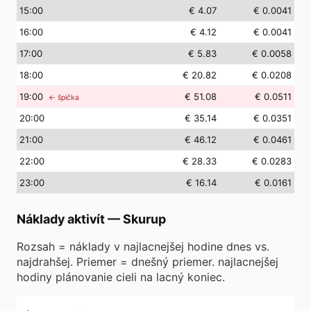
15
:00
€ 4.07
€ 0.0041
16
:00
€ 4.12
€ 0.0041
17
:00
€ 5.83
€ 0.0058
18
:00
€ 20.82
€ 0.0208
19
:00
€ 51.08
€ 0.0511
← špička
20
:00
€ 35.14
€ 0.0351
21
:00
€ 46.12
€ 0.0461
22
:00
€ 28.33
€ 0.0283
23
:00
€ 16.14
€ 0.0161
Náklady aktivít
—
Skurup
Rozsah = náklady v najlacnejšej hodine dnes vs.
najdrahšej. Priemer = dnešný priemer. najlacnejšej
hodiny plánovanie cieli na lacný koniec.