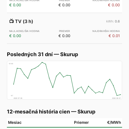
€ 0.00
€ 0.00
€ 0.00
📺
TV (3 h)
0.6
€ 0.00
€ 0.00
€ 0.01
Posledných 31 dní
—
Skurup
€
148
€
7
2026-07-08
2026-08-07
12-mesačná história cien
—
Skurup
Mesiac
Priemer
€/MWh