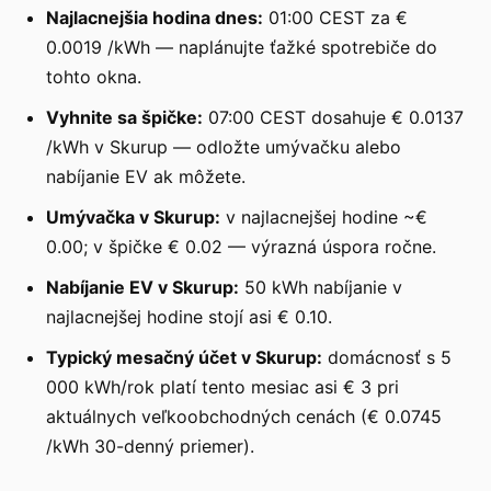
Najlacnejšia hodina dnes:
01:00 CEST za €
0.0019 /kWh — naplánujte ťažké spotrebiče do
tohto okna.
Vyhnite sa špičke:
07:00 CEST dosahuje € 0.0137
/kWh v Skurup — odložte umývačku alebo
nabíjanie EV ak môžete.
Umývačka v Skurup:
v najlacnejšej hodine ~€
0.00; v špičke € 0.02 — výrazná úspora ročne.
Nabíjanie EV v Skurup:
50 kWh nabíjanie v
najlacnejšej hodine stojí asi € 0.10.
Typický mesačný účet v Skurup:
domácnosť s 5
000 kWh/rok platí tento mesiac asi € 3 pri
aktuálnych veľkoobchodných cenách (€ 0.0745
/kWh 30-denný priemer).