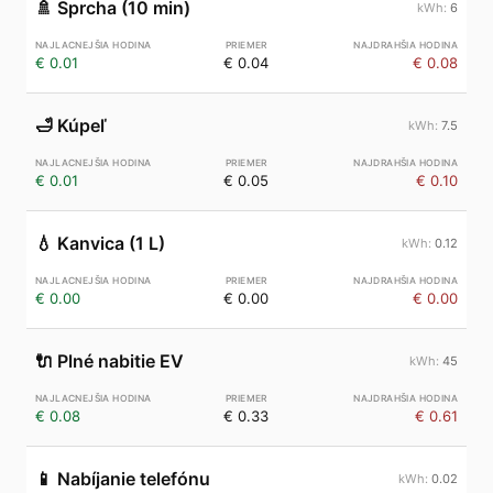
🚿
Sprcha (10 min)
6
€ 0.01
€ 0.04
€ 0.08
🛁
Kúpeľ
7.5
€ 0.01
€ 0.05
€ 0.10
💧
Kanvica (1 L)
0.12
€ 0.00
€ 0.00
€ 0.00
🔌
Plné nabitie EV
45
€ 0.08
€ 0.33
€ 0.61
📱
Nabíjanie telefónu
0.02