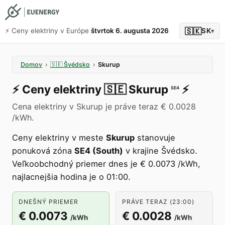
🇸🇰
⚡️ Ceny elektriny v Európe
štvrtok 6. augusta 2026
SK
▾
Domov
›
🇸🇪
Švédsko
›
Skurup
⚡️
Ceny elektriny
🇸🇪
Skurup
⚡️
SE4
Cena elektriny v Skurup je práve teraz € 0.0028
/kWh.
Ceny elektriny v meste
Skurup
stanovuje
ponuková zóna
SE4 (South)
v krajine Švédsko.
Veľkoobchodný priemer dnes je € 0.0073 /kWh,
najlacnejšia hodina je o 01:00.
DNEŠNÝ PRIEMER
PRÁVE TERAZ (23:00)
€ 0.0073
€ 0.0028
/kWh
/kWh