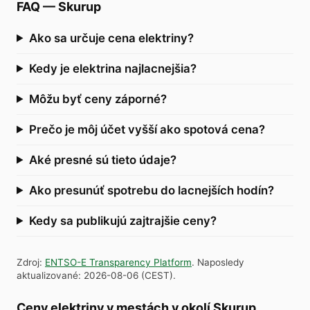
FAQ
—
Skurup
Ako sa určuje cena elektriny?
Kedy je elektrina najlacnejšia?
Môžu byť ceny záporné?
Prečo je môj účet vyšší ako spotová cena?
Aké presné sú tieto údaje?
Ako presunúť spotrebu do lacnejších hodín?
Kedy sa publikujú zajtrajšie ceny?
Zdroj
:
ENTSO-E Transparency Platform
.
Naposledy
aktualizované
:
2026-08-06
(
CEST
).
Ceny elektriny v mestách v okolí Skurup