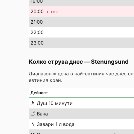
19
:00
20
:00
← пик
21
:00
22
:00
23
:00
Колко струва днес
—
Stenungsund
Диапазон = цена в най-евтиния час днес с
евтиния край.
Дейност
🚿
Душ 10 минути
🛁
Вана
💧
Завари 1 л вода