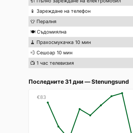
🔌
Пълно зареждане на електромобил
📱
Зареждане на телефон
👕
Пералня
🍽️
Съдомиялна
🧹
Прахосмукачка 10 мин
💨
Сешоар 10 мин
📺
1 час телевизия
Последните 31 дни
—
Stenungsund
€
83