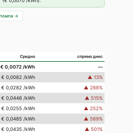
T
(
€ 0,0070
/kWh).
опомпа
→
Средно
спрямо днес
€ 0,0072
/kWh
—
€ 0,0082
/kWh
▲
13
%
€ 0,0282
/kWh
▲
288
%
€ 0,0446
/kWh
▲
515
%
€ 0,0255
/kWh
▲
252
%
€ 0,0485
/kWh
▲
569
%
€ 0,0435
/kWh
▲
501
%