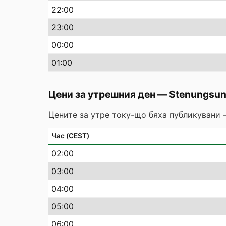
22
:00
23
:00
00
:00
01
:00
Цени за утрешния ден
—
Stenungsu
Цените за утре току-що бяха публикувани 
Час (CEST)
02
:00
03
:00
04
:00
05
:00
06
:00