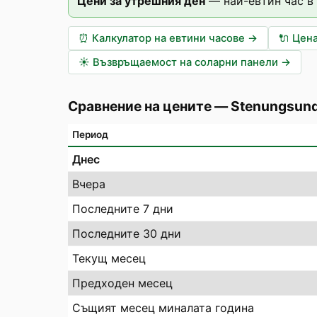
Цени за утрешния ден
—
най-евтин час в
⏰
Калкулатор на евтини часове
→
🔌
Цена
☀️
Възвръщаемост на соларни панели
→
Сравнение на цените
—
Stenungsun
Период
Днес
Вчера
Последните 7 дни
Последните 30 дни
Текущ месец
Предходен месец
Същият месец миналата година