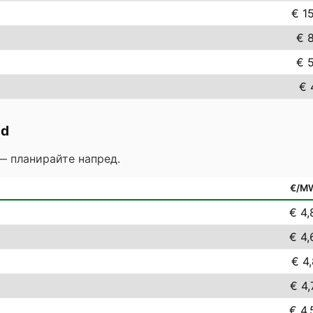
€ 1
€ 
€ 
€ 
nd
— планирайте напред.
€/M
€ 4,
€ 4,
€ 4,
€ 4,
€ 4,