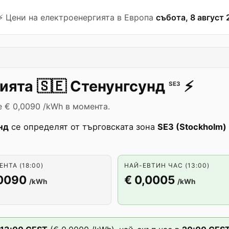
⚡️ Цени на електроенергията в Европа
събота, 8 август 
гията
🇸🇪
Стенунгсунд
⚡️
SE3
е € 0,0090 /kWh в момента.
нд
се определят от търговската зона
SE3 (Stockholm)
НТА (18:00)
НАЙ-ЕВТИН ЧАС (13:00)
,0090
€ 0,0005
/kWh
/kWh