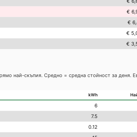
€ 6,
€ 6,
€ 6,
€ 5,
€ 3,
прямо най-скъпия. Средно = средна стойност за деня. 
kWh
На
6
7.5
0.12