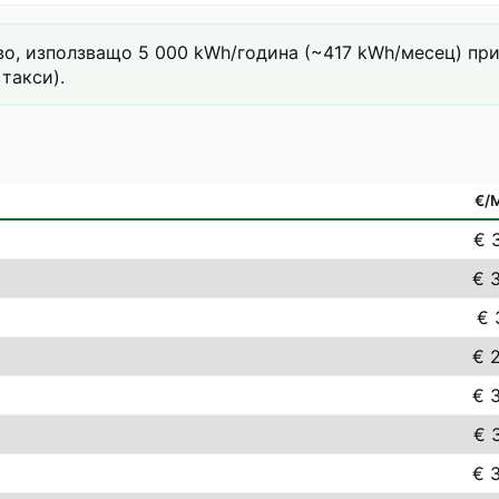
о, използващо 5 000 kWh/година (~417 kWh/месец) при т
такси).
€/
€ 
€ 
€ 
€ 
€ 
€ 
€ 