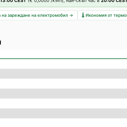
13
:00
CEST
(
€ 0,0000
/kWh),
най-скъп час в
20
:00
CES
 на зареждане на електромобил
→
🌡️
Икономия от терм
d