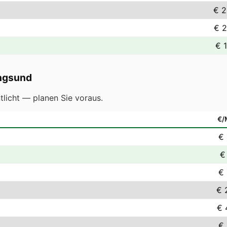
€ 2
€ 2
€ 1
ngsund
licht — planen Sie voraus.
€
€ 
€
€ 
€ 
€ 
€ 