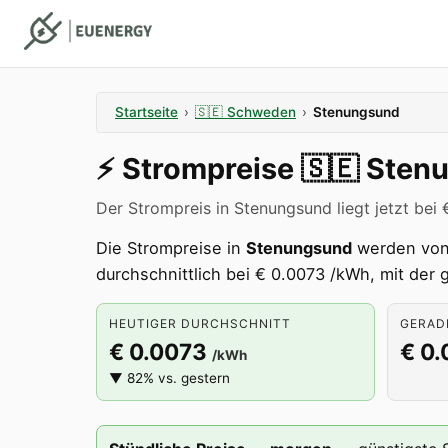
Startseite
›
🇸🇪
Schweden
›
Stenungsund
⚡️
Strompreise
🇸🇪
Sten
Der Strompreis in Stenungsund liegt jetzt bei
Die Strompreise in
Stenungsund
werden von
durchschnittlich bei € 0.0073 /kWh, mit der
HEUTIGER DURCHSCHNITT
GERADE
€ 0.0073
€ 0
/kWh
▼ 82% vs. gestern