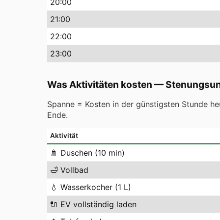
20
:00
21
:00
22
:00
23
:00
Was Aktivitäten kosten
—
Stenungsu
Spanne = Kosten in der günstigsten Stunde heu
Ende.
Aktivität
🚿
Duschen (10 min)
🛁
Vollbad
💧
Wasserkocher (1 L)
🔌
EV vollständig laden