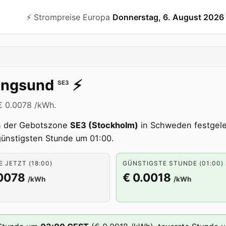
⚡️ Strompreise Europa
Donnerstag, 6. August 2026
ungsund
⚡️
SE3
 € 0.0078 /kWh.
 der Gebotszone
SE3 (Stockholm)
in Schweden festgeleg
 günstigsten Stunde um 01:00.
 JETZT (18:00)
GÜNSTIGSTE STUNDE (01:00)
.0078
€ 0.0018
/kWh
/kWh