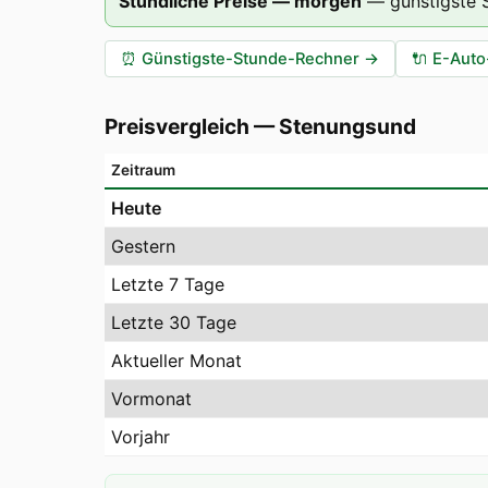
Stündliche Preise — morgen
—
günstigste
⏰
Günstigste-Stunde-Rechner
→
🔌
E-Auto
Preisvergleich
—
Stenungsund
Zeitraum
Heute
Gestern
Letzte 7 Tage
Letzte 30 Tage
Aktueller Monat
Vormonat
Vorjahr