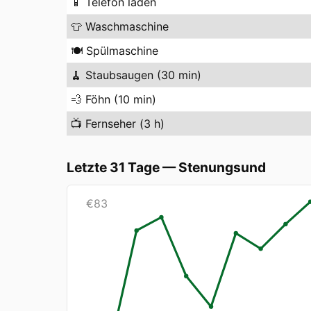
📱
Telefon laden
👕
Waschmaschine
🍽️
Spülmaschine
🧹
Staubsaugen (30 min)
💨
Föhn (10 min)
📺
Fernseher (3 h)
Letzte 31 Tage
—
Stenungsund
€
83