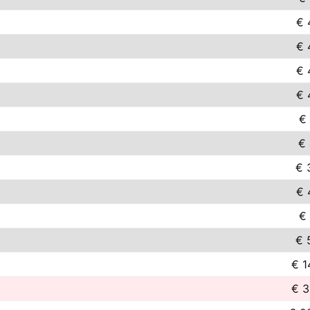
€ 
€ 
€ 
€ 
€ 
€ 
€ 
€ 
€ 
€ 
€ 1
€ 3