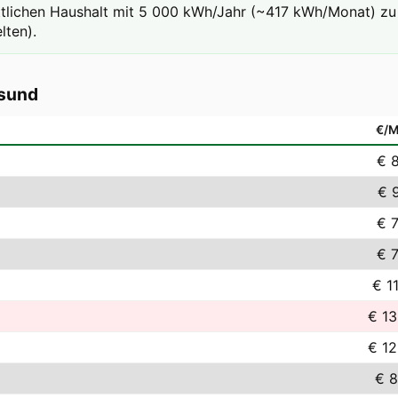
ttlichen Haushalt mit 5 000 kWh/Jahr (~417 kWh/Monat) zu 
lten).
sund
€/
€ 8
€ 9
€ 7
€ 7
€ 1
€ 13
€ 12
€ 8