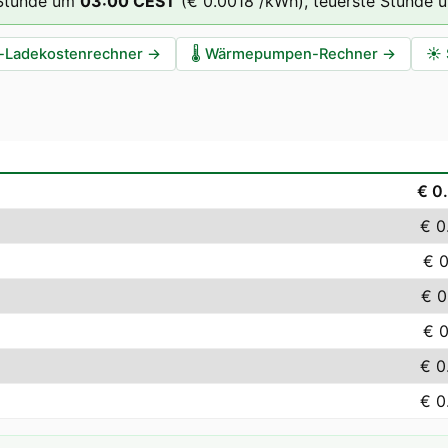
 Stunde um
03
:00
CEST
(
€ 0.0018
/kWh),
teuerste Stunde 
-Ladekostenrechner
→
🌡️
Wärmepumpen-Rechner
→
☀️
€ 0
€ 0
€ 
€ 0
€ 
€ 0
€ 0