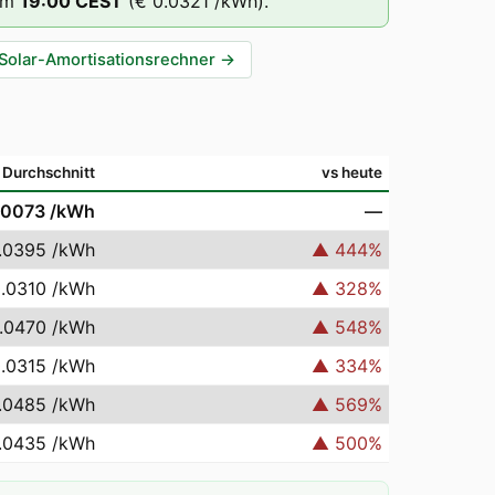
um
19
:00
CEST
(
€ 0.0321
/kWh).
Solar-Amortisationsrechner
→
Durchschnitt
vs heute
.0073
/kWh
—
.0395
/kWh
▲
444
%
0.0310
/kWh
▲
328
%
.0470
/kWh
▲
548
%
0.0315
/kWh
▲
334
%
.0485
/kWh
▲
569
%
.0435
/kWh
▲
500
%