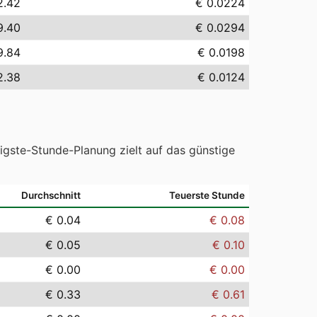
2.42
€ 0.0224
9.40
€ 0.0294
9.84
€ 0.0198
2.38
€ 0.0124
tigste-Stunde-Planung zielt auf das günstige
Durchschnitt
Teuerste Stunde
€ 0.04
€ 0.08
€ 0.05
€ 0.10
€ 0.00
€ 0.00
€ 0.33
€ 0.61