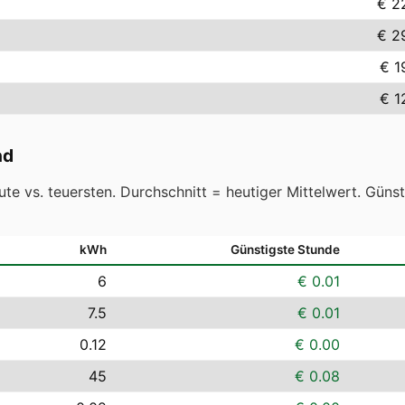
€ 2
€ 2
€ 1
€ 1
nd
te vs. teuersten. Durchschnitt = heutiger Mittelwert. Güns
kWh
Günstigste Stunde
6
€ 0.01
7.5
€ 0.01
0.12
€ 0.00
45
€ 0.08