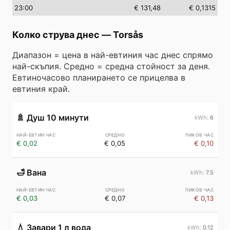
23
:00
€ 131,48
€ 0,1315
Колко струва днес
—
Torsås
Диапазон = цена в най-евтиния час днес спрямо
най-скъпия. Средно = средна стойност за деня.
Евтиночасово планирането се прицелва в
евтиния край.
🚿
Душ 10 минути
6
€ 0,02
€ 0,05
€ 0,10
🛁
Вана
7.5
€ 0,03
€ 0,07
€ 0,13
💧
Завари 1 л вода
0.12