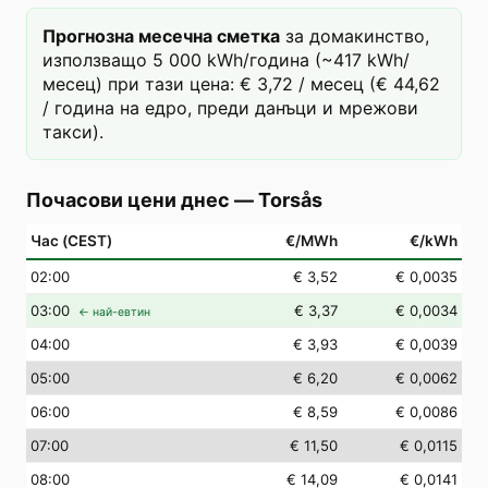
Прогнозна месечна сметка
за домакинство,
използващо 5 000 kWh/година (~417 kWh/
месец) при тази цена: € 3,72 / месец (€ 44,62
/ година на едро, преди данъци и мрежови
такси).
Почасови цени днес
—
Torsås
Час (CEST)
€/MWh
€/kWh
02
:00
€ 3,52
€ 0,0035
03
:00
€ 3,37
€ 0,0034
← най-евтин
04
:00
€ 3,93
€ 0,0039
05
:00
€ 6,20
€ 0,0062
06
:00
€ 8,59
€ 0,0086
07
:00
€ 11,50
€ 0,0115
08
:00
€ 14,09
€ 0,0141