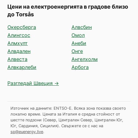
Цени на електроенергията в градове близо
до Torsås
Окерсберга
Алвсбин
Алингсос
Омол
Алмхулт
Анеби
Алвдален
Онге
Алвеста
Ангелхолм
Алвкарлеби
Арбога
Разгледай Швеция →
Източник на данните: ENTSO-E. Всяка зона показва своето
локално време. Цената за Италия е средна стойност от
шестте подзони (Север, Централен Север, Централен Юг,
Юг, Сардиния, Сицилия).
Свържете се с нас на
sp@euenergy.live
.