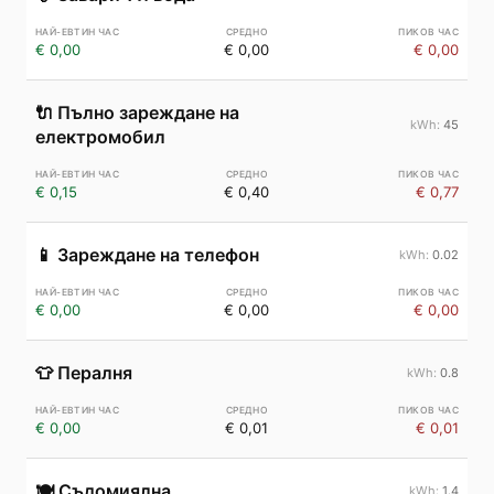
€ 0,00
€ 0,00
€ 0,00
🔌
Пълно зареждане на
45
електромобил
€ 0,15
€ 0,40
€ 0,77
📱
Зареждане на телефон
0.02
€ 0,00
€ 0,00
€ 0,00
👕
Пералня
0.8
€ 0,00
€ 0,01
€ 0,01
🍽️
Съдомиялна
1.4