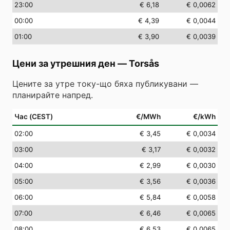
23
:00
€ 6,18
€ 0,0062
00
:00
€ 4,39
€ 0,0044
01
:00
€ 3,90
€ 0,0039
Цени за утрешния ден
—
Torsås
Цените за утре току-що бяха публикувани —
планирайте напред.
Час (CEST)
€/MWh
€/kWh
02
:00
€ 3,45
€ 0,0034
03
:00
€ 3,17
€ 0,0032
04
:00
€ 2,99
€ 0,0030
05
:00
€ 3,56
€ 0,0036
06
:00
€ 5,84
€ 0,0058
07
:00
€ 6,46
€ 0,0065
08
:00
€ 6,53
€ 0,0065