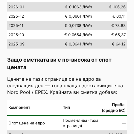
2026-01
€ 0,1063
/kWh
€ 106,26
2025-12
€ 0,0601
/kWh
€ 60,11
2025-11
€ 0,0738
/kWh
€ 73,83
2025-10
€ 0,0654
/kWh
€ 65,37
2025-09
€ 0,0641
/kWh
€ 64,12
Защо сметката ви е по-висока от спот
цената
Цените на тази страница са на едро за
следващия ден — това плащат доставчиците на
Nord Pool / EPEX. Крайната ви сметка добавя:
Прибл.
Компонент
Тип
(средно ЕС)
Променлива (тази
Спот цена на едро
—
страница)