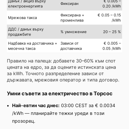
Данък / акциз върху
€ 0.005 –
Фиксиран
електроенергията
0.20 /kWh
Фиксирана +
€ 0.05 – 0.15
Мрежова такса
променлива
/kWh
ДДС / данък върху
% умножение
20 – 25 %
продажбите
Надбавка на доставчика +
Зависи от
€ 0.005 –
месечна такса
доставчика
0.05 /kWh
Правило на палеца: добавете 30–60% към спот
цената на едро, за да оцените истинската цена
за kWh. Точното разпределение зависи от
държавата, мрежовия оператор и типа договор.
Умни съвети за електричество в Торсос
Най-евтин час днес:
03:00 CEST за € 0.0034
/kWh — планирайте тежки уреди в този
прозорец.