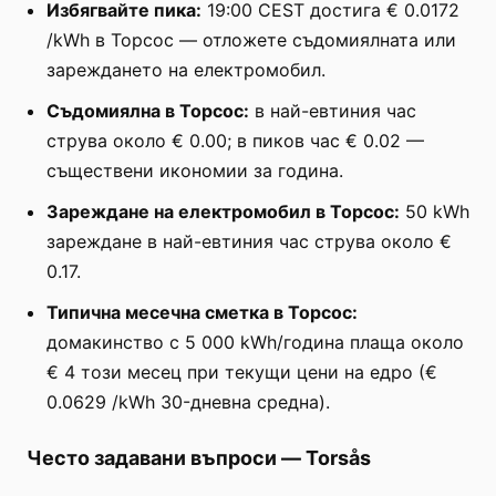
Избягвайте пика:
19:00 CEST достига € 0.0172
/kWh в Торсос — отложете съдомиялната или
зареждането на електромобил.
Съдомиялна в Торсос:
в най-евтиния час
струва около € 0.00; в пиков час € 0.02 —
съществени икономии за година.
Зареждане на електромобил в Торсос:
50 kWh
зареждане в най-евтиния час струва около €
0.17.
Типична месечна сметка в Торсос:
домакинство с 5 000 kWh/година плаща около
€ 4 този месец при текущи цени на едро (€
0.0629 /kWh 30-дневна средна).
Често задавани въпроси
—
Torsås