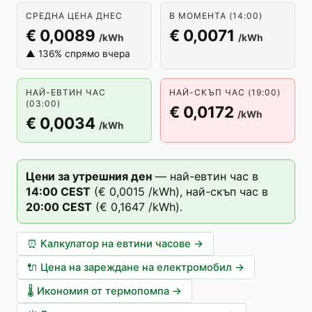
СРЕДНА ЦЕНА ДНЕС
В МОМЕНТА (14:00)
€ 0,0089
€ 0,0071
/kWh
/kWh
▲ 136% спрямо вчера
НАЙ-ЕВТИН ЧАС
НАЙ-СКЪП ЧАС (19:00)
(03:00)
€ 0,0172
/kWh
€ 0,0034
/kWh
Цени за утрешния ден
—
най-евтин час в
14
:00
CEST
(
€ 0,0015
/kWh),
най-скъп час в
20
:00
CEST
(
€ 0,1647
/kWh).
⏰
Калкулатор на евтини часове
→
🔌
Цена на зареждане на електромобил
→
🌡️
Икономия от термопомпа
→