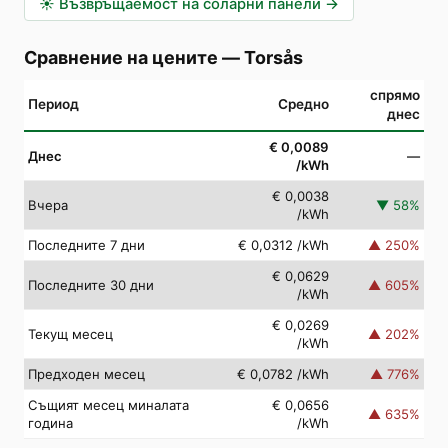
☀️
Възвръщаемост на соларни панели
→
Сравнение на цените
—
Torsås
спрямо
Период
Средно
днес
€ 0,0089
Днес
—
/kWh
€ 0,0038
Вчера
▼
58
%
/kWh
Последните 7 дни
€ 0,0312
/kWh
▲
250
%
€ 0,0629
Последните 30 дни
▲
605
%
/kWh
€ 0,0269
Текущ месец
▲
202
%
/kWh
Предходен месец
€ 0,0782
/kWh
▲
776
%
Същият месец миналата
€ 0,0656
▲
635
%
година
/kWh