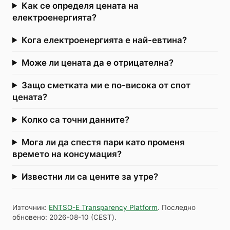
Как се определя цената на
електроенергията?
Кога електроенергията е най-евтина?
Може ли цената да е отрицателна?
Защо сметката ми е по-висока от спот
цената?
Колко са точни данните?
Мога ли да спестя пари като променя
времето на консумация?
Известни ли са цените за утре?
Източник
:
ENTSO-E Transparency Platform
.
Последно
обновено
:
2026-08-10
(
CEST
).