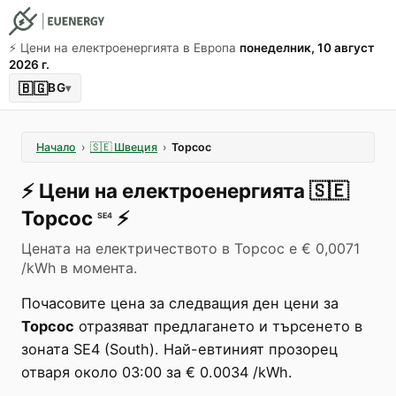
⚡️ Цени на електроенергията в Европа
понеделник, 10 август
2026 г.
🇧🇬
BG
▾
Начало
›
🇸🇪
Швеция
›
Торсос
⚡️
Цени на електроенергията
🇸🇪
Торсос
⚡️
SE4
Цената на електричеството в Торсос е € 0,0071
/kWh в момента.
Почасовите цена за следващия ден цени за
Торсос
отразяват предлагането и търсенето в
зоната SE4 (South). Най-евтиният прозорец
отваря около 03:00 за € 0.0034 /kWh.