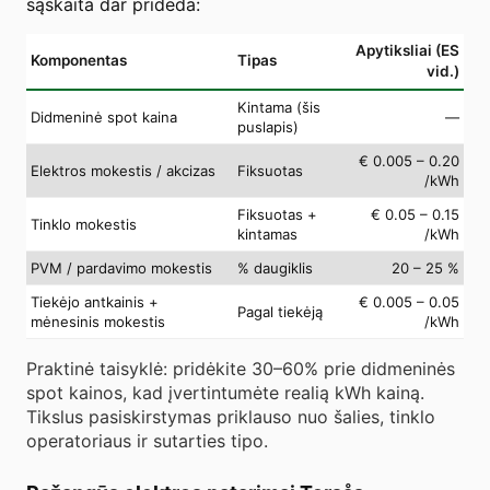
sąskaita dar prideda:
Apytiksliai (ES
Komponentas
Tipas
vid.)
Kintama (šis
Didmeninė spot kaina
—
puslapis)
€ 0.005 – 0.20
Elektros mokestis / akcizas
Fiksuotas
/kWh
Fiksuotas +
€ 0.05 – 0.15
Tinklo mokestis
kintamas
/kWh
PVM / pardavimo mokestis
% daugiklis
20 – 25 %
Tiekėjo antkainis +
€ 0.005 – 0.05
Pagal tiekėją
mėnesinis mokestis
/kWh
Praktinė taisyklė: pridėkite 30–60% prie didmeninės
spot kainos, kad įvertintumėte realią kWh kainą.
Tikslus pasiskirstymas priklauso nuo šalies, tinklo
operatoriaus ir sutarties tipo.