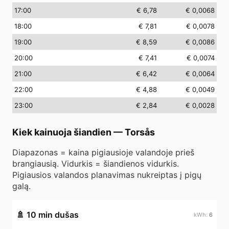
17
:00
€ 6,78
€ 0,0068
18
:00
€ 7,81
€ 0,0078
19
:00
€ 8,59
€ 0,0086
20
:00
€ 7,41
€ 0,0074
21
:00
€ 6,42
€ 0,0064
22
:00
€ 4,88
€ 0,0049
23
:00
€ 2,84
€ 0,0028
Kiek kainuoja šiandien
—
Torsås
Diapazonas = kaina pigiausioje valandoje prieš
brangiausią. Vidurkis = šiandienos vidurkis.
Pigiausios valandos planavimas nukreiptas į pigų
galą.
🚿
10 min dušas
6