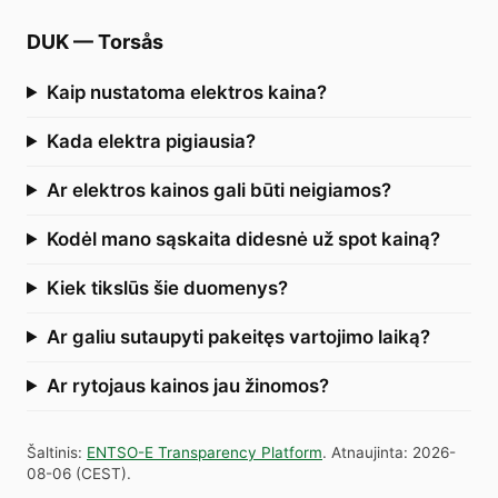
DUK
—
Torsås
Kaip nustatoma elektros kaina?
Kada elektra pigiausia?
Ar elektros kainos gali būti neigiamos?
Kodėl mano sąskaita didesnė už spot kainą?
Kiek tikslūs šie duomenys?
Ar galiu sutaupyti pakeitęs vartojimo laiką?
Ar rytojaus kainos jau žinomos?
Šaltinis
:
ENTSO-E Transparency Platform
.
Atnaujinta
:
2026-
08-06
(
CEST
).