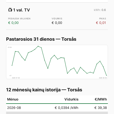
📺
1 val. TV
0.6
€ 0,00
€ 0,00
€ 0,01
Pastarosios 31 dienos
—
Torsås
€
148
€
7
2026-07-08
2026-08-06
12 mėnesių kainų istorija
—
Torsås
Mėnuo
Vidurkis
€/MWh
2026-08
€ 0,0394
/kWh
€ 39,38