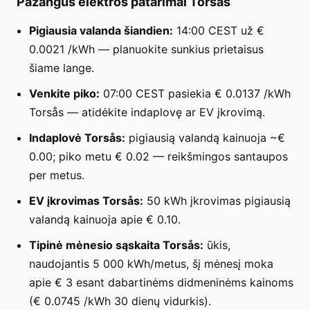
Pažangūs elektros patarimai Torsås
Pigiausia valanda šiandien:
14:00 CEST už €
0.0021 /kWh — planuokite sunkius prietaisus
šiame lange.
Venkite piko:
07:00 CEST pasiekia € 0.0137 /kWh
Torsås — atidėkite indaplovę ar EV įkrovimą.
Indaplovė Torsås:
pigiausią valandą kainuoja ~€
0.00; piko metu € 0.02 — reikšmingos santaupos
per metus.
EV įkrovimas Torsås:
50 kWh įkrovimas pigiausią
valandą kainuoja apie € 0.10.
Tipinė mėnesio sąskaita Torsås:
ūkis,
naudojantis 5 000 kWh/metus, šį mėnesį moka
apie € 3 esant dabartinėms didmeninėms kainoms
(€ 0.0745 /kWh 30 dienų vidurkis).