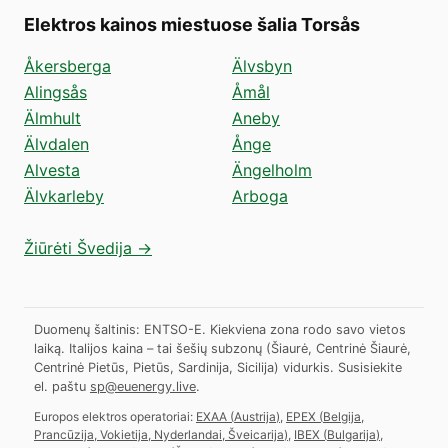
Elektros kainos miestuose šalia Torsås
Åkersberga
Älvsbyn
Alingsås
Åmål
Älmhult
Aneby
Älvdalen
Ånge
Alvesta
Ängelholm
Älvkarleby
Arboga
Žiūrėti Švedija →
Duomenų šaltinis: ENTSO-E. Kiekviena zona rodo savo vietos
laiką. Italijos kaina – tai šešių subzonų (Šiaurė, Centrinė Šiaurė,
Centrinė Pietūs, Pietūs, Sardinija, Sicilija) vidurkis.
Susisiekite
el. paštu
sp@euenergy.live
.
Europos elektros operatoriai:
EXAA
(
Austrija
)
,
EPEX
(
Belgija,
Prancūzija, Vokietija, Nyderlandai, Šveicarija
)
,
IBEX
(
Bulgarija
)
,