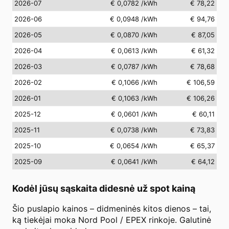
2026-07
€ 0,0782
/kWh
€ 78,22
2026-06
€ 0,0948
/kWh
€ 94,76
2026-05
€ 0,0870
/kWh
€ 87,05
2026-04
€ 0,0613
/kWh
€ 61,32
2026-03
€ 0,0787
/kWh
€ 78,68
2026-02
€ 0,1066
/kWh
€ 106,59
2026-01
€ 0,1063
/kWh
€ 106,26
2025-12
€ 0,0601
/kWh
€ 60,11
2025-11
€ 0,0738
/kWh
€ 73,83
2025-10
€ 0,0654
/kWh
€ 65,37
2025-09
€ 0,0641
/kWh
€ 64,12
Kodėl jūsų sąskaita didesnė už spot kainą
Šio puslapio kainos – didmeninės kitos dienos – tai,
ką tiekėjai moka Nord Pool / EPEX rinkoje. Galutinė