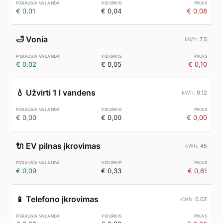
€ 0,01
€ 0,04
€ 0,08
🛁
Vonia
7.5
€ 0,02
€ 0,05
€ 0,10
💧
Užvirti 1 l vandens
0.12
€ 0,00
€ 0,00
€ 0,00
🔌
EV pilnas įkrovimas
45
€ 0,09
€ 0,33
€ 0,61
📱
Telefono įkrovimas
0.02