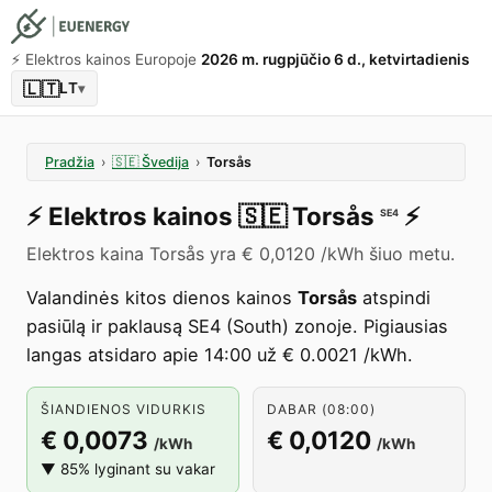
⚡️ Elektros kainos Europoje
2026 m. rugpjūčio 6 d., ketvirtadienis
🇱🇹
LT
▾
Pradžia
›
🇸🇪
Švedija
›
Torsås
⚡️
Elektros kainos
🇸🇪
Torsås
⚡️
SE4
Elektros kaina Torsås yra € 0,0120 /kWh šiuo metu.
Valandinės kitos dienos kainos
Torsås
atspindi
pasiūlą ir paklausą SE4 (South) zonoje. Pigiausias
langas atsidaro apie 14:00 už € 0.0021 /kWh.
ŠIANDIENOS VIDURKIS
DABAR (08:00)
€ 0,0073
€ 0,0120
/kWh
/kWh
▼ 85% lyginant su vakar