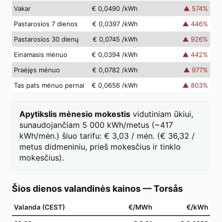
Vakar
€ 0,0490
/kWh
▲
574
%
Pastarosios 7 dienos
€ 0,0397
/kWh
▲
446
%
Pastarosios 30 dienų
€ 0,0745
/kWh
▲
926
%
Einamasis mėnuo
€ 0,0394
/kWh
▲
442
%
Praėjęs mėnuo
€ 0,0782
/kWh
▲
977
%
Tas pats mėnuo pernai
€ 0,0656
/kWh
▲
803
%
Apytikslis mėnesio mokestis
vidutiniam ūkiui,
sunaudojančiam 5 000 kWh/metus (~417
kWh/mėn.) šiuo tarifu: € 3,03 / mėn. (€ 36,32 /
metus didmeniniu, prieš mokesčius ir tinklo
mokesčius).
Šios dienos valandinės kainos
—
Torsås
Valanda (CEST)
€/MWh
€/kWh