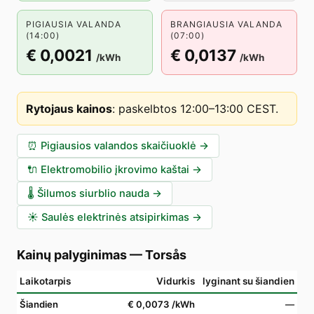
PIGIAUSIA VALANDA
BRANGIAUSIA VALANDA
(14:00)
(07:00)
€ 0,0021
€ 0,0137
/kWh
/kWh
Rytojaus kainos
:
paskelbtos 12:00–13:00 CEST
.
⏰
Pigiausios valandos skaičiuoklė
→
🔌
Elektromobilio įkrovimo kaštai
→
🌡️
Šilumos siurblio nauda
→
☀️
Saulės elektrinės atsipirkimas
→
Kainų palyginimas
—
Torsås
Laikotarpis
Vidurkis
lyginant su šiandien
Šiandien
€ 0,0073
/kWh
—