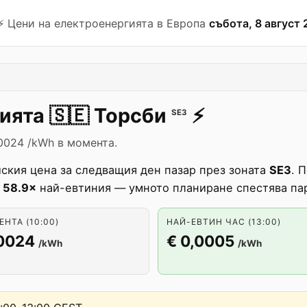
⚡️ Цени на електроенергията в Европа
събота, 8 август 
гията
🇸🇪
Торсби
⚡️
SE3
0024 /kWh в момента.
ския цена за следващия ден пазар през зоната
SE3
. 
а
58.9×
най-евтиния — умното планиране спестява па
НТА (10:00)
НАЙ-ЕВТИН ЧАС (13:00)
,0024
€ 0,0005
/kWh
/kWh