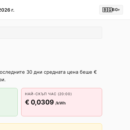
2026 г.
🇧🇬
BG
▾
Последните 30 дни средната цена беше €
ри.
НАЙ-СКЪП ЧАС (20:00)
€ 0,0309
/kWh