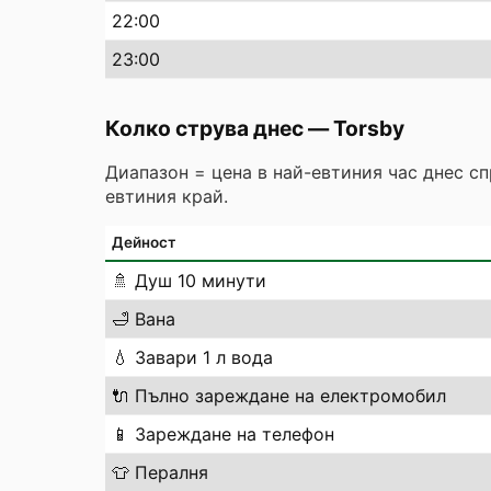
22
:00
23
:00
Колко струва днес
—
Torsby
Диапазон = цена в най-евтиния час днес с
евтиния край.
Дейност
🚿
Душ 10 минути
🛁
Вана
💧
Завари 1 л вода
🔌
Пълно зареждане на електромобил
📱
Зареждане на телефон
👕
Пералня