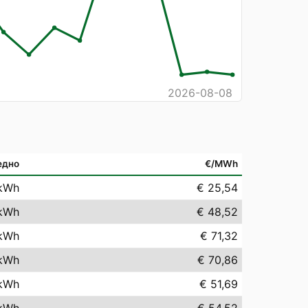
2026-08-08
едно
€/MWh
kWh
€ 25,54
kWh
€ 48,52
kWh
€ 71,32
kWh
€ 70,86
kWh
€ 51,69