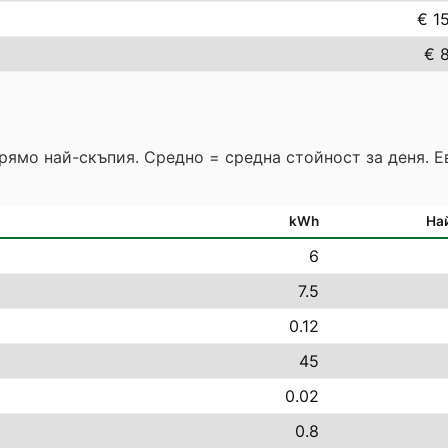
€ 1
€ 
прямо най-скъпия. Средно = средна стойност за деня. 
kWh
На
6
7.5
0.12
45
0.02
0.8