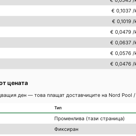
€ 0,0545
/
€ 0,1037
/
€ 0,1019
/
€ 0,0479
/
€ 0,0637
/
€ 0,0576
/
€ 0,0476
/
от цената
дващия ден — това плащат доставчиците на Nord Pool /
Тип
Променлива (тази страница)
Фиксиран