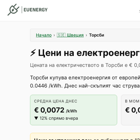
Начало
›
🇸🇪
Швеция
›
Торсби
⚡️
Цени на електроенер
Цената на електричеството в Торсби е € 0,
Торсби купува електроенергия от европей
0.0446 /kWh. Днес най-скъпият час струв
СРЕДНА ЦЕНА ДНЕС
В МОМЕ
€ 0,0072
€ 0
/kWh
▼ 12% спрямо вчера