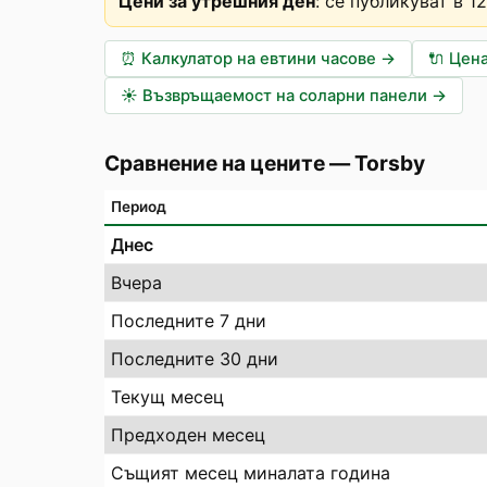
Цени за утрешния ден
:
се публикуват в 1
⏰
Калкулатор на евтини часове
→
🔌
Цена
☀️
Възвръщаемост на соларни панели
→
Сравнение на цените
—
Torsby
Период
Днес
Вчера
Последните 7 дни
Последните 30 дни
Текущ месец
Предходен месец
Същият месец миналата година