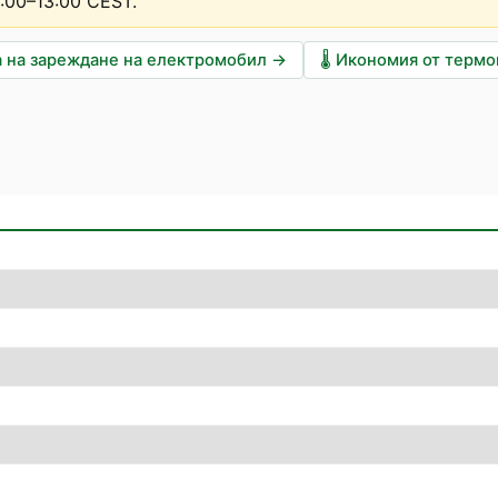
2:00–13:00 CEST
.
 на зареждане на електромобил
→
🌡️
Икономия от терм