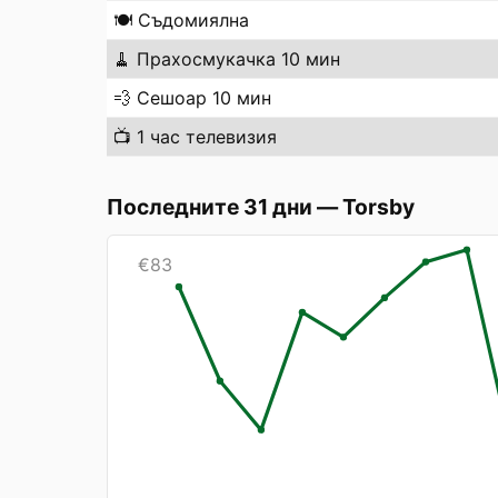
🍽️
Съдомиялна
🧹
Прахосмукачка 10 мин
💨
Сешоар 10 мин
📺
1 час телевизия
Последните 31 дни
—
Torsby
€
83