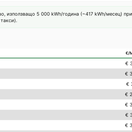
о, използващо 5 000 kWh/година (~417 kWh/месец) при т
такси).
€/
€ 
€ 
€ 
€ 
€ 
€ 
€ 