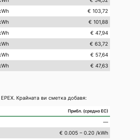
kWh
€ 54,52
kWh
€ 103,72
kWh
€ 101,88
kWh
€ 47,94
kWh
€ 63,72
kWh
€ 57,64
kWh
€ 47,63
 EPEX. Крайната ви сметка добавя:
Прибл. (средно ЕС)
—
€ 0.005 – 0.20 /kWh