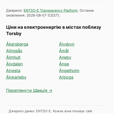
Джерело
:
ENTSO-E Transparency Platform
.
Останнє
оновлення
:
2026-08-07
(
CEST
).
Ціни на електроенергію в містах поблизу
Torsby
Åkersberga
Älvsbyn
Alingsås
Åmål
Älmhult
Aneby
Älvdalen
Ånge
Alvesta
Ängelholm
Älvkarleby
Arboga
Переглянути Швеція →
Джерело даних: ENTSO-E. Кожна зона показує свій