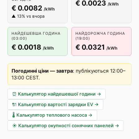
€ 0.0023
/kWh
€ 0.0082
/kWh
▲ 13% vs вчора
НАЙДЕШЕВША ГОДИНА
НАЙДОРОЖЧА ГОДИНА
(03:00)
(19:00)
€ 0.0018
€ 0.0321
/kWh
/kWh
Погодинні ціни — завтра
:
публікуються 12:00–
13:00 CEST
.
⏰
Калькулятор найдешевшої години
→
🔌
Калькулятор вартості зарядки EV
→
🌡️
Калькулятор теплового насоса
→
☀️
Калькулятор окупності сонячних панелей
→