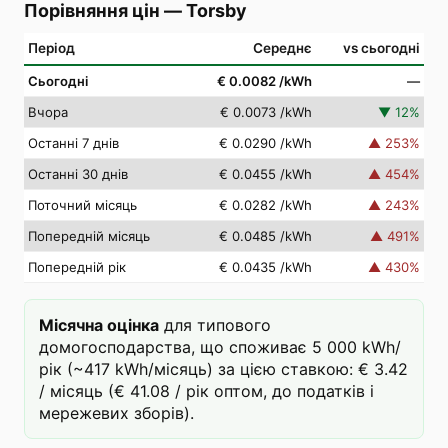
Порівняння цін
—
Torsby
Період
Середнє
vs сьогодні
Сьогодні
€ 0.0082
/kWh
—
Вчора
€ 0.0073
/kWh
▼
12
%
Останні 7 днів
€ 0.0290
/kWh
▲
253
%
Останні 30 днів
€ 0.0455
/kWh
▲
454
%
Поточний місяць
€ 0.0282
/kWh
▲
243
%
Попередній місяць
€ 0.0485
/kWh
▲
491
%
Попередній рік
€ 0.0435
/kWh
▲
430
%
Місячна оцінка
для типового
домогосподарства, що споживає 5 000 kWh/
рік (~417 kWh/місяць) за цією ставкою: € 3.42
/ місяць (€ 41.08 / рік оптом, до податків і
мережевих зборів).