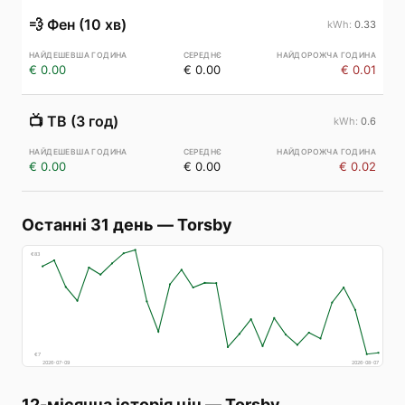
💨
Фен (10 хв)
0.33
€ 0.00
€ 0.00
€ 0.01
📺
ТВ (3 год)
0.6
€ 0.00
€ 0.00
€ 0.02
Останні 31 день
—
Torsby
€
83
€
7
2026-07-09
2026-08-07
12-місячна історія цін
—
Torsby