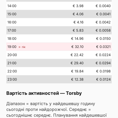
14
:00
€ 3.98
€ 0.0040
15
:00
€ 4.06
€ 0.0041
16
:00
€ 4.16
€ 0.0042
17
:00
€ 5.83
€ 0.0058
18
:00
€ 14.96
€ 0.0150
19
:00
€ 32.10
€ 0.0321
← пік
20
:00
€ 22.42
€ 0.0224
21
:00
€ 29.40
€ 0.0294
22
:00
€ 19.84
€ 0.0198
23
:00
€ 12.38
€ 0.0124
Вартість активностей
—
Torsby
Діапазон = вартість у найдешевшу годину
сьогодні проти найдорожчої. Середнє =
сьогоднішнє середнє. Планування найдешевшої