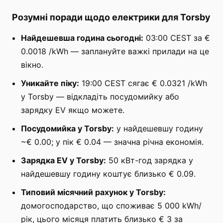
Розумні поради щодо електрики для Torsby
Найдешевша година сьогодні:
03:00 CEST за €
0.0018 /kWh — заплануйте важкі прилади на це
вікно.
Уникайте піку:
19:00 CEST сягає € 0.0321 /kWh
у Torsby — відкладіть посудомийку або
зарядку EV якщо можете.
Посудомийка у Torsby:
у найдешевшу годину
~€ 0.00; у пік € 0.04 — значна річна економія.
Зарядка EV у Torsby:
50 кВт-год зарядка у
найдешевшу годину коштує близько € 0.09.
Типовий місячний рахунок у Torsby:
домогосподарство, що споживає 5 000 kWh/
рік, цього місяця платить близько € 3 за