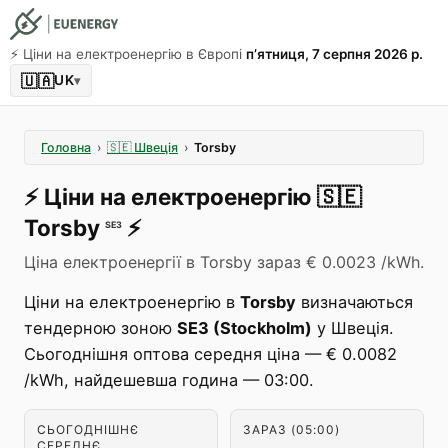
⚡️ Ціни на електроенергію в Європі
пʼятниця, 7 серпня 2026 р.
🇺🇦
UK
▾
Головна
›
🇸🇪
Швеція
›
Torsby
⚡️
Ціни на електроенергію
🇸🇪
Torsby
⚡️
SE3
Ціна електроенергії в Torsby зараз € 0.0023 /kWh.
Ціни на електроенергію в
Torsby
визначаються
тендерною зоною
SE3 (Stockholm)
у Швеція.
Сьогоднішня оптова середня ціна — € 0.0082
/kWh, найдешевша година — 03:00.
СЬОГОДНІШНЄ
ЗАРАЗ (05:00)
СЕРЕДНЄ