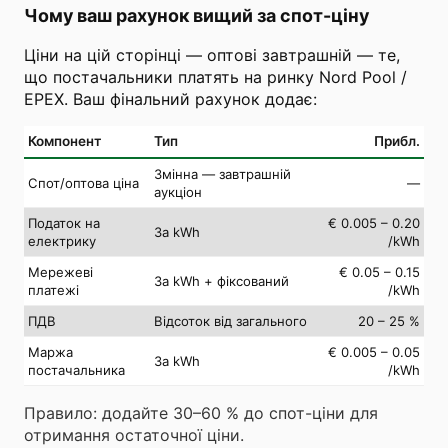
Чому ваш рахунок вищий за спот-ціну
Ціни на цій сторінці — оптові завтрашній — те,
що постачальники платять на ринку Nord Pool /
EPEX. Ваш фінальний рахунок додає:
Компонент
Тип
Прибл.
Змінна — завтрашній
Спот/оптова ціна
—
аукціон
Податок на
€ 0.005 – 0.20
За kWh
електрику
/kWh
Мережеві
€ 0.05 – 0.15
За kWh + фіксований
платежі
/kWh
ПДВ
Відсоток від загального
20 – 25 %
Маржа
€ 0.005 – 0.05
За kWh
постачальника
/kWh
Правило: додайте 30–60 % до спот-ціни для
отримання остаточної ціни.