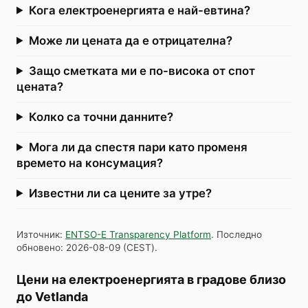
Кога електроенергията е най-евтина?
Може ли цената да е отрицателна?
Защо сметката ми е по-висока от спот
цената?
Колко са точни данните?
Мога ли да спестя пари като променя
времето на консумация?
Известни ли са цените за утре?
Източник
:
ENTSO-E Transparency Platform
.
Последно
обновено
:
2026-08-09
(
CEST
).
Цени на електроенергията в градове близо
до Vetlanda