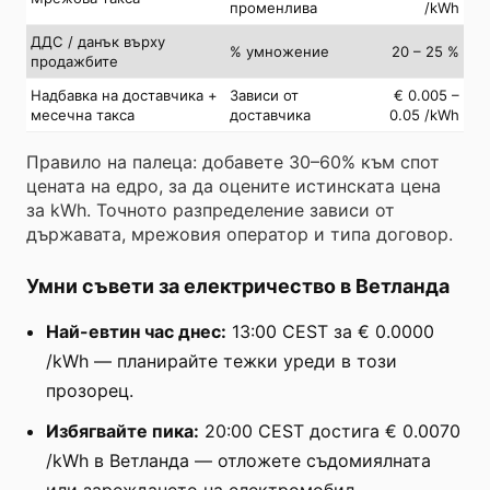
променлива
/kWh
ДДС / данък върху
% умножение
20 – 25 %
продажбите
Надбавка на доставчика +
Зависи от
€ 0.005 –
месечна такса
доставчика
0.05 /kWh
Правило на палеца: добавете 30–60% към спот
цената на едро, за да оцените истинската цена
за kWh. Точното разпределение зависи от
държавата, мрежовия оператор и типа договор.
Умни съвети за електричество в Ветланда
Най-евтин час днес:
13:00 CEST за € 0.0000
/kWh — планирайте тежки уреди в този
прозорец.
Избягвайте пика:
20:00 CEST достига € 0.0070
/kWh в Ветланда — отложете съдомиялната
или зареждането на електромобил.