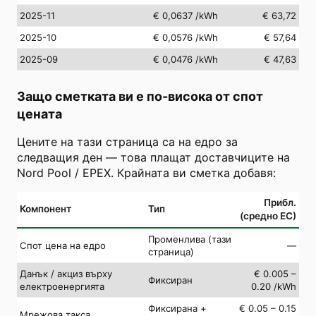
2025-11
€ 0,0637
/kWh
€ 63,72
2025-10
€ 0,0576
/kWh
€ 57,64
2025-09
€ 0,0476
/kWh
€ 47,63
Защо сметката ви е по-висока от спот
цената
Цените на тази страница са на едро за
следващия ден — това плащат доставчиците на
Nord Pool / EPEX. Крайната ви сметка добавя:
Прибл.
Компонент
Тип
(средно ЕС)
Променлива (тази
Спот цена на едро
—
страница)
Данък / акциз върху
€ 0.005 –
Фиксиран
електроенергията
0.20 /kWh
Фиксирана +
€ 0.05 – 0.15
Мрежова такса