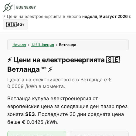
⚡️ Цени на електроенергията в Европа
неделя, 9 август 2026 г.
🇧🇬
BG
▾
Начало
›
🇸🇪
Швеция
›
Ветланда
⚡️
Цени на електроенергията
🇸🇪
Ветланда
⚡️
SE3
Цената на електричеството в Ветланда е €
0,0009 /kWh в момента.
Ветланда купува електроенергия от
европейския цена за следващия ден пазар през
зоната
SE3
. Последните 30 дни средната цена
беше € 0.0425 /kWh.