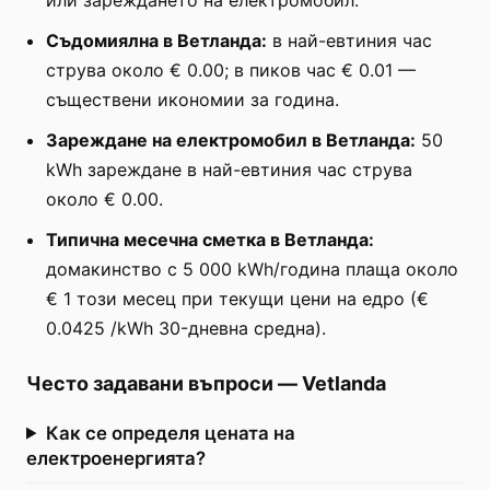
Съдомиялна в Ветланда:
в най-евтиния час
струва около € 0.00; в пиков час € 0.01 —
съществени икономии за година.
Зареждане на електромобил в Ветланда:
50
kWh зареждане в най-евтиния час струва
около € 0.00.
Типична месечна сметка в Ветланда:
домакинство с 5 000 kWh/година плаща около
€ 1 този месец при текущи цени на едро (€
0.0425 /kWh 30-дневна средна).
Често задавани въпроси
—
Vetlanda
Как се определя цената на
електроенергията?