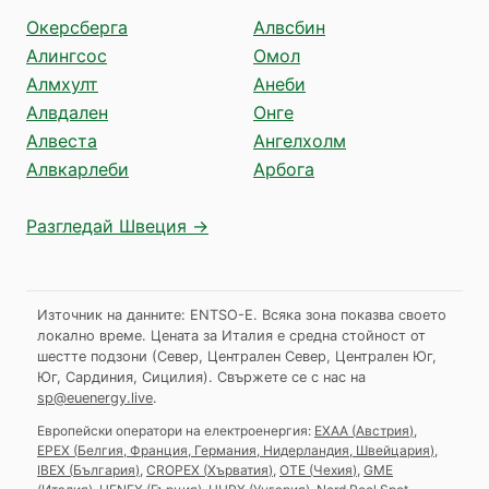
Окерсберга
Алвсбин
Алингсос
Омол
Алмхулт
Анеби
Алвдален
Онге
Алвеста
Ангелхолм
Алвкарлеби
Арбога
Разгледай Швеция →
Източник на данните: ENTSO-E. Всяка зона показва своето
локално време. Цената за Италия е средна стойност от
шестте подзони (Север, Централен Север, Централен Юг,
Юг, Сардиния, Сицилия).
Свържете се с нас на
sp@euenergy.live
.
Европейски оператори на електроенергия:
EXAA
(
Австрия
)
,
EPEX
(
Белгия, Франция, Германия, Нидерландия, Швейцария
)
,
IBEX
(
България
)
,
CROPEX
(
Хърватия
)
,
OTE
(
Чехия
)
,
GME