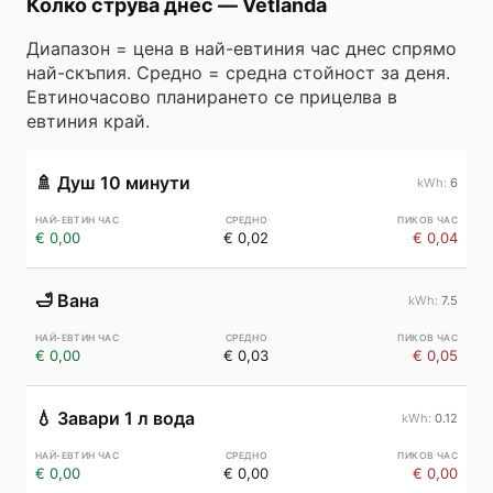
Колко струва днес
—
Vetlanda
Диапазон = цена в най-евтиния час днес спрямо
най-скъпия. Средно = средна стойност за деня.
Евтиночасово планирането се прицелва в
евтиния край.
🚿
Душ 10 минути
6
€ 0,00
€ 0,02
€ 0,04
🛁
Вана
7.5
€ 0,00
€ 0,03
€ 0,05
💧
Завари 1 л вода
0.12
€ 0,00
€ 0,00
€ 0,00