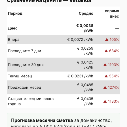
Сравнение на цените
—
Vetlanda
спрямо
Период
Средно
днес
€ 0,0035
Днес
—
/kWh
Вчера
€ 0,0072
/kWh
▲
105
%
€ 0,0259
Последните 7 дни
▲
634
%
/kWh
€ 0,0425
Последните 30 дни
▲
1103
%
/kWh
Текущ месец
€ 0,0231
/kWh
▲
554
%
€ 0,0485
Предходен месец
▲
1274
%
/kWh
Същият месец миналата
€ 0,0435
▲
1133
%
година
/kWh
Прогнозна месечна сметка
за домакинство,
използващо 5 000 kWh/година (~417 kWh/