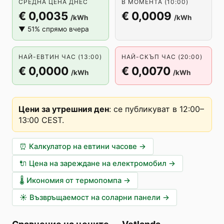
СРЕДНА ЦЕНА ДНЕС
В МОМЕНТА (10:00)
€ 0,0035
€ 0,0009
/kWh
/kWh
▼ 51% спрямо вчера
НАЙ-ЕВТИН ЧАС (13:00)
НАЙ-СКЪП ЧАС (20:00)
€ 0,0000
€ 0,0070
/kWh
/kWh
Цени за утрешния ден
:
се публикуват в 12:00–
13:00 CEST
.
⏰
Калкулатор на евтини часове
→
🔌
Цена на зареждане на електромобил
→
🌡️
Икономия от термопомпа
→
☀️
Възвръщаемост на соларни панели
→