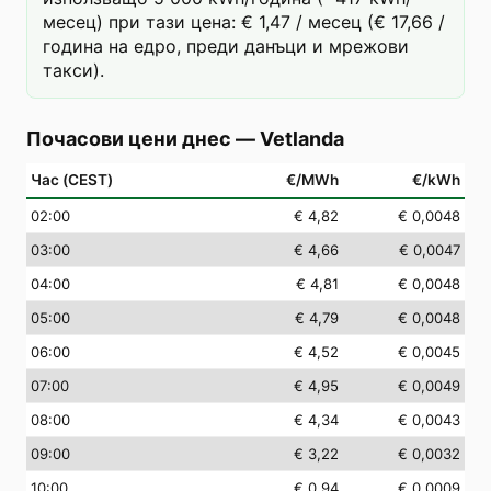
месец) при тази цена: € 1,47 / месец (€ 17,66 /
година на едро, преди данъци и мрежови
такси).
Почасови цени днес
—
Vetlanda
Час (CEST)
€/MWh
€/kWh
02
:00
€ 4,82
€ 0,0048
03
:00
€ 4,66
€ 0,0047
04
:00
€ 4,81
€ 0,0048
05
:00
€ 4,79
€ 0,0048
06
:00
€ 4,52
€ 0,0045
07
:00
€ 4,95
€ 0,0049
08
:00
€ 4,34
€ 0,0043
09
:00
€ 3,22
€ 0,0032
10
:00
€ 0,94
€ 0,0009