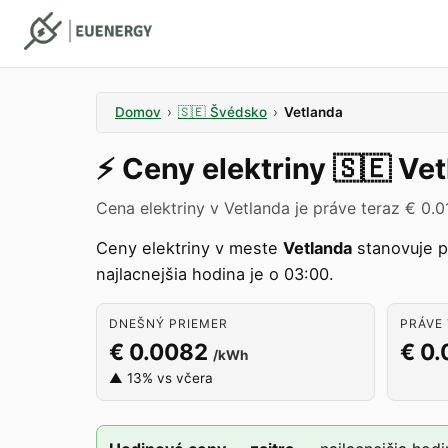
Domov
›
🇸🇪
Švédsko
›
Vetlanda
⚡️
Ceny elektriny
🇸🇪
Vet
Cena elektriny v Vetlanda je práve teraz € 0.
Ceny elektriny v meste
Vetlanda
stanovuje 
najlacnejšia hodina je o 03:00.
DNEŠNÝ PRIEMER
PRÁVE 
€ 0.0082
€ 0.
/kWh
▲ 13% vs včera