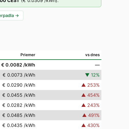
:00
CEST
(
€ 0.0309
/kWh).
erpadla
→
Priemer
vs dnes
€ 0.0082
/kWh
—
€ 0.0073
/kWh
▼
12
%
€ 0.0290
/kWh
▲
253
%
€ 0.0455
/kWh
▲
454
%
€ 0.0282
/kWh
▲
243
%
€ 0.0485
/kWh
▲
491
%
€ 0.0435
/kWh
▲
430
%