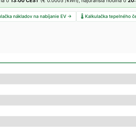
na o
13
:00
CEST
(
€ 0.0005
/kWh),
najdrahšia hodina o
20
ulačka nákladov na nabíjanie EV
→
🌡️
Kalkulačka tepelného č