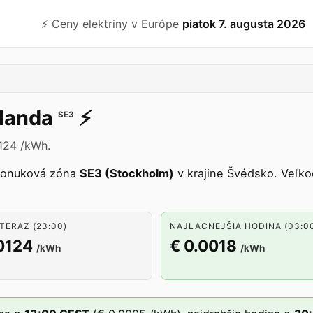
⚡️ Ceny elektriny v Európe
piatok 7. augusta 2026
landa
⚡️
SE3
0124 /kWh.
ponuková zóna
SE3 (Stockholm)
v krajine Švédsko. Veľk
TERAZ (23:00)
NAJLACNEJŠIA HODINA (03:0
0124
€ 0.0018
/kWh
/kWh