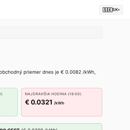
🇸🇰
SK
▾
oobchodný priemer dnes je € 0.0082 /kWh,
0)
NAJDRAHŠIA HODINA (19:00)
€ 0.0321
/kWh