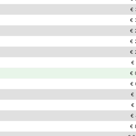
€ 
€ 
€ 
€ 
€ 
€ 
€ 
€ 
€ 
€ 
€ 
€ 