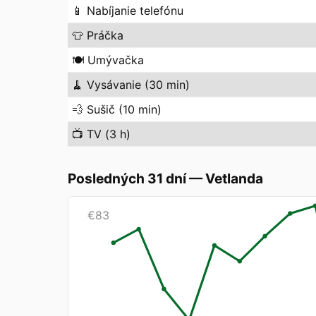
📱
Nabíjanie telefónu
👕
Práčka
🍽️
Umývačka
🧹
Vysávanie (30 min)
💨
Sušič (10 min)
📺
TV (3 h)
Posledných 31 dní
—
Vetlanda
€
83