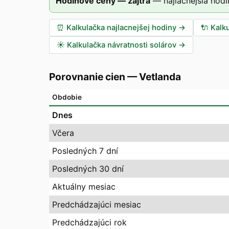
Hodinové ceny — zajtra
—
najlacnejšia hodi
⏰
Kalkulačka najlacnejšej hodiny
→
🔌
Kalk
☀️
Kalkulačka návratnosti solárov
→
Porovnanie cien
—
Vetlanda
Obdobie
Dnes
Včera
Posledných 7 dní
Posledných 30 dní
Aktuálny mesiac
Predchádzajúci mesiac
Predchádzajúci rok