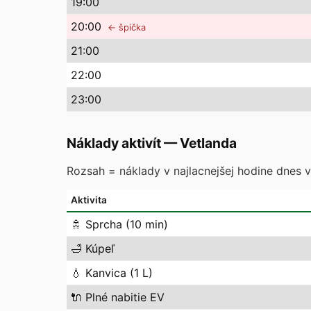
19
:00
20
:00
← špička
21
:00
22
:00
23
:00
Náklady aktivít
—
Vetlanda
Rozsah = náklady v najlacnejšej hodine dnes vs
Aktivita
🚿
Sprcha (10 min)
🛁
Kúpeľ
💧
Kanvica (1 L)
🔌
Plné nabitie EV