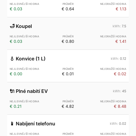
€ 0.03
€ 0.64
€ 1.13
🛁
Koupel
7.5
€ 0.03
€ 0.80
€ 1.41
💧
Konvice (1 L)
0.12
€ 0.00
€ 0.01
€ 0.02
🔌
Plné nabití EV
45
€ 0.21
€ 4.82
€ 8.48
📱
Nabíjení telefonu
0.02