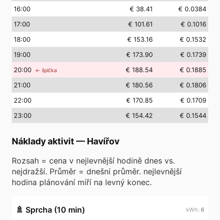
16
:00
€ 38.41
€ 0.0384
17
:00
€ 101.61
€ 0.1016
18
:00
€ 153.16
€ 0.1532
19
:00
€ 173.90
€ 0.1739
20
:00
€ 188.54
€ 0.1885
← špička
21
:00
€ 180.56
€ 0.1806
22
:00
€ 170.85
€ 0.1709
23
:00
€ 154.42
€ 0.1544
Náklady aktivit
—
Havířov
Rozsah = cena v nejlevnější hodině dnes vs.
nejdražší. Průměr = dnešní průměr. nejlevnější
hodina plánování míří na levný konec.
🚿
Sprcha (10 min)
6