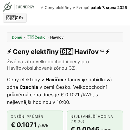
⚡️ Ceny elektřiny v Evropě
pátek 7. srpna 2026
🇨🇿
CS
▾
Domů
›
🇨🇿
Česko
›
Havířov
⚡️
Ceny elektřiny
🇨🇿
Havířov
⚡️
CZ
Živé na zítra velkoobchodní ceny pro
Havířovobsluhované zónou CZ .
Ceny elektřiny v
Havířov
stanovuje nabídková
zóna
Czechia
v zemi Česko. Velkoobchodní
průměrná cena dnes je € 0.1071 /kWh, s
nejlevnější hodinou v 10:00.
DNEŠNÍ PRŮMĚR
NEJLEVNĚJŠÍ HODINA
(10:00)
€ 0.1071
/kWh
€ 0.0046