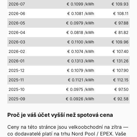
2026-07
€ 0.1099
/kWh
€ 109.93
2026-06
€ 0.1081
/kWh
€ 108.11
2026-05
€ 0.0979
/kWh
€ 97.88
2026-04
€ 0.0818
/kWh
€ 81.82
2026-03
€ 0.1100
/kWh
€ 109.96
2026-02
€ 0.1074
/kWh
€ 107.40
2026-01
€ 0.1313
/kWh
€ 131.26
2025-12
€ 0.1079
/kWh
€ 107.90
2025-11
€ 0.1121
/kWh
€ 112.15
2025-10
€ 0.0975
/kWh
€ 97.50
2025-09
€ 0.0926
/kWh
€ 92.58
Proč je váš účet vyšší než spotová cena
Ceny na této stránce jsou velkoobchodní na zítra —
co dodavatelé platí na trhu Nord Pool / EPEX. Vaše