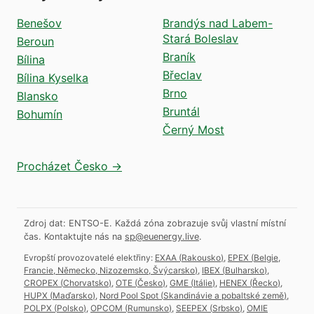
Benešov
Brandýs nad Labem-
Stará Boleslav
Beroun
Braník
Bílina
Břeclav
Bílina Kyselka
Brno
Blansko
Bruntál
Bohumín
Černý Most
Procházet Česko →
Zdroj dat: ENTSO-E. Každá zóna zobrazuje svůj vlastní místní
čas.
Kontaktujte nás na
sp@euenergy.live
.
Evropští provozovatelé elektřiny:
EXAA
(
Rakousko
)
,
EPEX
(
Belgie,
Francie, Německo, Nizozemsko, Švýcarsko
)
,
IBEX
(
Bulharsko
)
,
CROPEX
(
Chorvatsko
)
,
OTE
(
Česko
)
,
GME
(
Itálie
)
,
HENEX
(
Řecko
)
,
HUPX
(
Maďarsko
)
,
Nord Pool Spot
(
Skandinávie a pobaltské země
)
,
POLPX
(
Polsko
)
,
OPCOM
(
Rumunsko
)
,
SEEPEX
(
Srbsko
)
,
OMIE