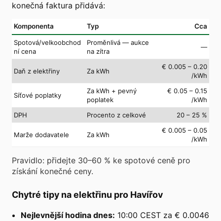
konečná faktura přidává:
Komponenta
Typ
Cca
Spotová/velkoobchod
Proměnlivá — aukce
—
ní cena
na zítra
€ 0.005 – 0.20
Daň z elektřiny
Za kWh
/kWh
Za kWh + pevný
€ 0.05 – 0.15
Síťové poplatky
poplatek
/kWh
DPH
Procento z celkové
20 – 25 %
€ 0.005 – 0.05
Marže dodavatele
Za kWh
/kWh
Pravidlo: přidejte 30–60 % ke spotové ceně pro
získání konečné ceny.
Chytré tipy na elektřinu pro Havířov
Nejlevnější hodina dnes:
10:00 CEST za € 0.0046