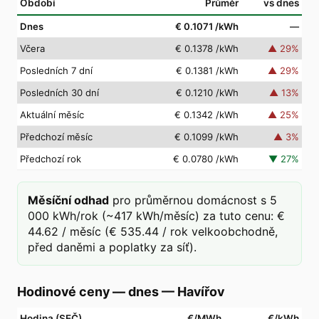
Období
Průměr
vs dnes
Dnes
€ 0.1071
/kWh
—
Včera
€ 0.1378
/kWh
▲
29
%
Posledních 7 dní
€ 0.1381
/kWh
▲
29
%
Posledních 30 dní
€ 0.1210
/kWh
▲
13
%
Aktuální měsíc
€ 0.1342
/kWh
▲
25
%
Předchozí měsíc
€ 0.1099
/kWh
▲
3
%
Předchozí rok
€ 0.0780
/kWh
▼
27
%
Měsíční odhad
pro průměrnou domácnost s 5
000 kWh/rok (~417 kWh/měsíc) za tuto cenu: €
44.62 / měsíc (€ 535.44 / rok velkoobchodně,
před daněmi a poplatky za síť).
Hodinové ceny — dnes
—
Havířov
Hodina (SEČ)
€/MWh
€/kWh