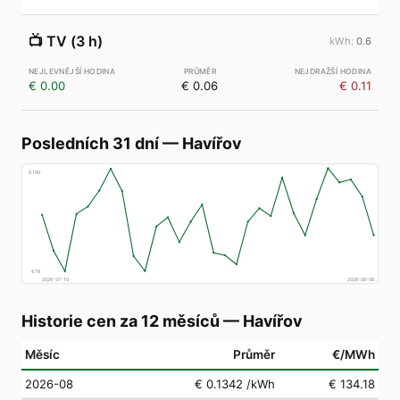
📺
TV (3 h)
0.6
€ 0.00
€ 0.06
€ 0.11
Posledních 31 dní
—
Havířov
€
160
€
78
2026-07-10
2026-08-08
Historie cen za 12 měsíců
—
Havířov
Měsíc
Průměr
€/MWh
2026-08
€ 0.1342
/kWh
€ 134.18