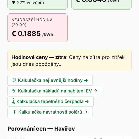
/kWh
▼ 22% vs včera
NEJDRAŽŠÍ HODINA
(20:00)
€ 0.1885
/kWh
Hodinové ceny — zítra
:
Ceny na zítra pro zítřek
jsou dnes opožděny.
.
⏰
Kalkulačka nejlevnější hodiny
→
🔌
Kalkulačka nákladů na nabíjení EV
→
🌡️
Kalkulačka tepelného čerpadla
→
☀️
Kalkulačka návratnosti solárů
→
Porovnání cen
—
Havířov