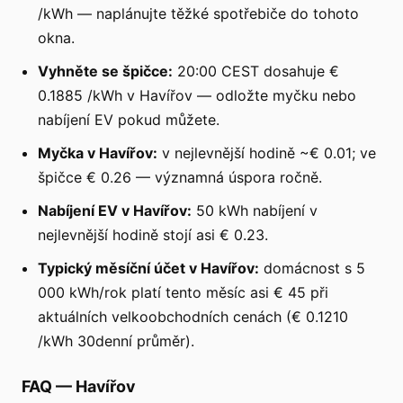
/kWh — naplánujte těžké spotřebiče do tohoto
okna.
Vyhněte se špičce:
20:00 CEST dosahuje €
0.1885 /kWh v Havířov — odložte myčku nebo
nabíjení EV pokud můžete.
Myčka v Havířov:
v nejlevnější hodině ~€ 0.01; ve
špičce € 0.26 — významná úspora ročně.
Nabíjení EV v Havířov:
50 kWh nabíjení v
nejlevnější hodině stojí asi € 0.23.
Typický měsíční účet v Havířov:
domácnost s 5
000 kWh/rok platí tento měsíc asi € 45 při
aktuálních velkoobchodních cenách (€ 0.1210
/kWh 30denní průměr).
FAQ
—
Havířov