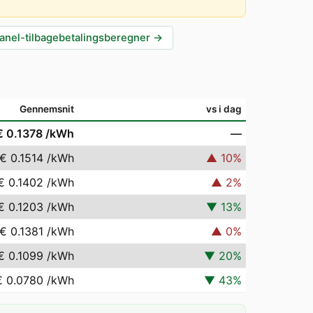
anel-tilbagebetalingsberegner
→
Gennemsnit
vs i dag
€ 0.1378
/kWh
—
€ 0.1514
/kWh
▲
10
%
€ 0.1402
/kWh
▲
2
%
€ 0.1203
/kWh
▼
13
%
€ 0.1381
/kWh
▲
0
%
€ 0.1099
/kWh
▼
20
%
€ 0.0780
/kWh
▼
43
%