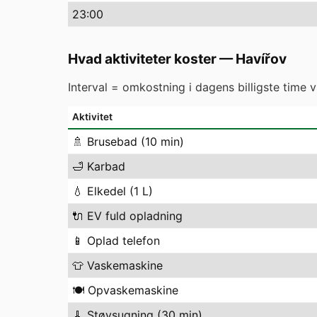
23
:00
Hvad aktiviteter koster
—
Havířov
Interval = omkostning i dagens billigste time 
Aktivitet
🚿
Brusebad (10 min)
🛁
Karbad
💧
Elkedel (1 L)
🔌
EV fuld opladning
📱
Oplad telefon
👕
Vaskemaskine
🍽️
Opvaskemaskine
🧹
Støvsugning (30 min)