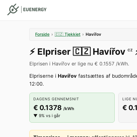
Forside
›
🇨🇿
Tjekkiet
›
Havířov
⚡️
Elpriser
🇨🇿
Havířov
⚡
CZ
Elprisen i Havířov er lige nu € 0.1557 /kWh.
Elpriserne i
Havířov
fastsættes af budområd
12:00.
DAGENS GENNEMSNIT
LIGE N
€ 0.1378
€ 0.
/kWh
▼ 9% vs i går