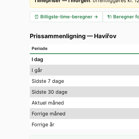
Timepriser — i morgen
:
offentliggøres kl. 
⏰
Billigste-time-beregner
→
🔌
Beregner fo
Prissammenligning
—
Havířov
Periode
I dag
I går
Sidste 7 dage
Sidste 30 dage
Aktuel måned
Forrige måned
Forrige år