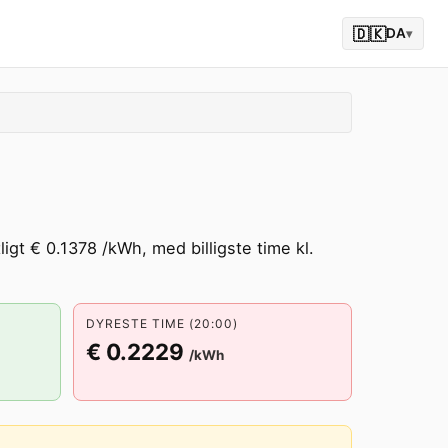
🇩🇰
DA
▾
igt € 0.1378 /kWh, med billigste time kl.
DYRESTE TIME (20:00)
€ 0.2229
/kWh