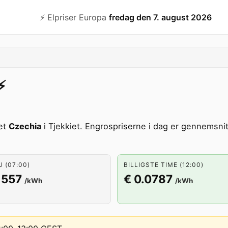
⚡️ Elpriser Europa
fredag den 7. august 2026
️
et
Czechia
i Tjekkiet. Engrospriserne i dag er gennemsnitl
U (07:00)
BILLIGSTE TIME (12:00)
1557
€ 0.0787
/kWh
/kWh