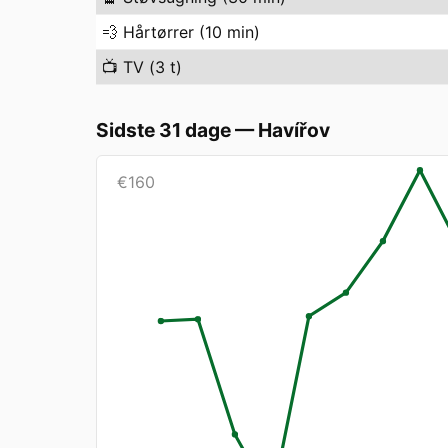
💨
Hårtørrer (10 min)
📺
TV (3 t)
Sidste 31 dage
—
Havířov
€
160