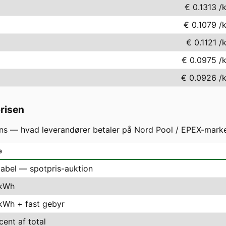
€ 0.1313
/
€ 0.1079
/
€ 0.1121
/
€ 0.0975
/
€ 0.0926
/
prisen
s — hvad leverandører betaler på Nord Pool / EPEX-markede
e
iabel — spotpris-auktion
 kWh
 kWh + fast gebyr
cent af total