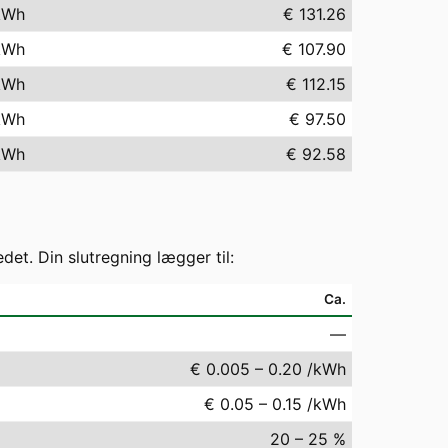
kWh
€ 131.26
kWh
€ 107.90
kWh
€ 112.15
kWh
€ 97.50
kWh
€ 92.58
t. Din slutregning lægger til:
Ca.
—
€ 0.005 – 0.20 /kWh
€ 0.05 – 0.15 /kWh
20 – 25 %