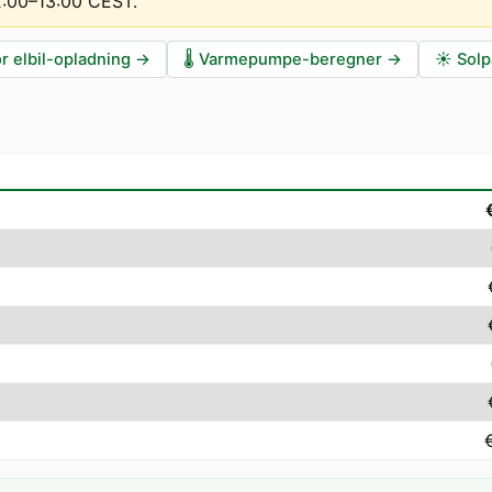
12:00–13:00 CEST
.
r elbil-opladning
→
🌡️
Varmepumpe-beregner
→
☀️
Solp