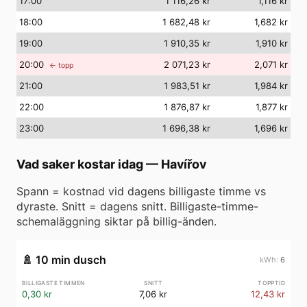
17
:00
1 116,26 kr
1,116 kr
18
:00
1 682,48 kr
1,682 kr
19
:00
1 910,35 kr
1,910 kr
20
:00
2 071,23 kr
2,071 kr
← topp
21
:00
1 983,51 kr
1,984 kr
22
:00
1 876,87 kr
1,877 kr
23
:00
1 696,38 kr
1,696 kr
Vad saker kostar idag
—
Havířov
Spann = kostnad vid dagens billigaste timme vs
dyraste. Snitt = dagens snitt. Billigaste-timme-
schemaläggning siktar på billig-änden.
🚿
10 min dusch
6
0,30 kr
7,06 kr
12,43 kr