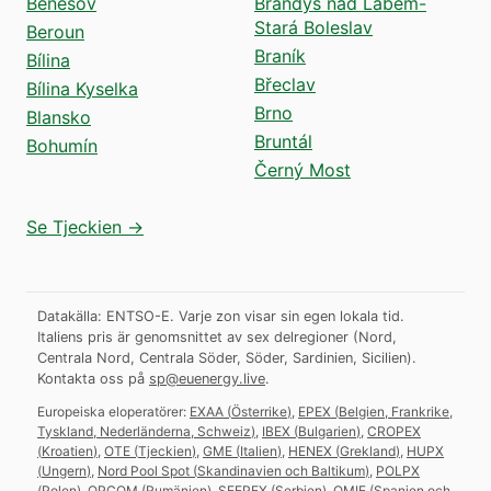
Benešov
Brandýs nad Labem-
Stará Boleslav
Beroun
Braník
Bílina
Břeclav
Bílina Kyselka
Brno
Blansko
Bruntál
Bohumín
Černý Most
Se Tjeckien →
Datakälla: ENTSO-E. Varje zon visar sin egen lokala tid.
Italiens pris är genomsnittet av sex delregioner (Nord,
Centrala Nord, Centrala Söder, Söder, Sardinien, Sicilien).
Kontakta oss på
sp@euenergy.live
.
Europeiska eloperatörer:
EXAA
(
Österrike
)
,
EPEX
(
Belgien, Frankrike,
Tyskland, Nederländerna, Schweiz
)
,
IBEX
(
Bulgarien
)
,
CROPEX
(
Kroatien
)
,
OTE
(
Tjeckien
)
,
GME
(
Italien
)
,
HENEX
(
Grekland
)
,
HUPX
(
Ungern
)
,
Nord Pool Spot
(
Skandinavien och Baltikum
)
,
POLPX
(
Polen
)
,
OPCOM
(
Rumänien
)
,
SEEPEX
(
Serbien
)
,
OMIE
(
Spanien och