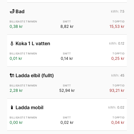
🛁
Bad
7.5
0,38 kr
8,82 kr
15,53 kr
💧
Koka 1 L vatten
0.12
0,01 kr
0,14 kr
0,25 kr
🔌
Ladda elbil (fullt)
45
2,28 kr
52,94 kr
93,21 kr
📱
Ladda mobil
0.02
0,00 kr
0,02 kr
0,04 kr