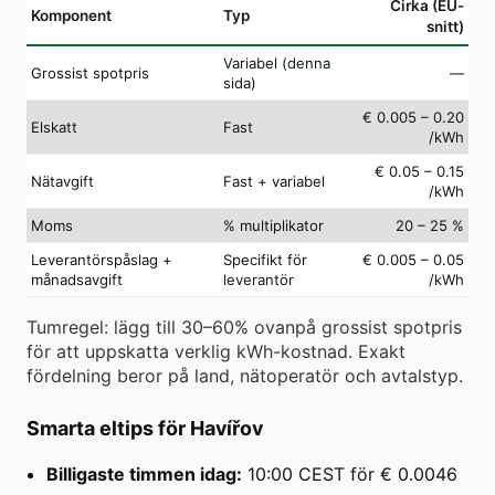
Cirka (EU-
Komponent
Typ
snitt)
Variabel (denna
Grossist spotpris
—
sida)
€ 0.005 – 0.20
Elskatt
Fast
/kWh
€ 0.05 – 0.15
Nätavgift
Fast + variabel
/kWh
Moms
% multiplikator
20 – 25 %
Leverantörspåslag +
Specifikt för
€ 0.005 – 0.05
månadsavgift
leverantör
/kWh
Tumregel: lägg till 30–60% ovanpå grossist spotpris
för att uppskatta verklig kWh-kostnad. Exakt
fördelning beror på land, nätoperatör och avtalstyp.
Smarta eltips för Havířov
Billigaste timmen idag:
10:00 CEST för € 0.0046