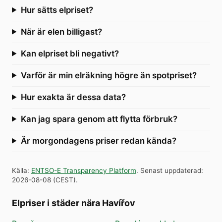
Hur sätts elpriset?
När är elen billigast?
Kan elpriset bli negativt?
Varför är min elräkning högre än spotpriset?
Hur exakta är dessa data?
Kan jag spara genom att flytta förbruk?
Är morgondagens priser redan kända?
Källa
:
ENTSO-E Transparency Platform
.
Senast uppdaterad
:
2026-08-08
(
CEST
).
Elpriser i städer nära Havířov