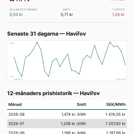
0,03 kr
0,71 kr
1,24 kr
Senaste 31 dagarna
—
Havířov
€
160
€
78
2026-07-10
2026-08-08
12-månaders prishistorik
—
Havířov
Månad
Snitt
SEK/MWh
2026-08
1,474 kr
/kWh
1 474,05 kr
2026-07
1,208 kr
/kWh
1 207,62 kr
2026-06
1,188 kr
/kWh
1 187,66 kr