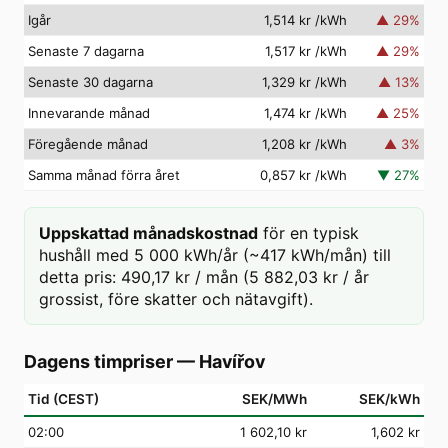
Igår
1,514 kr
/kWh
▲
29
%
Senaste 7 dagarna
1,517 kr
/kWh
▲
29
%
Senaste 30 dagarna
1,329 kr
/kWh
▲
13
%
Innevarande månad
1,474 kr
/kWh
▲
25
%
Föregående månad
1,208 kr
/kWh
▲
3
%
Samma månad förra året
0,857 kr
/kWh
▼
27
%
Uppskattad månadskostnad
för en typisk
hushåll med 5 000 kWh/år (~417 kWh/mån) till
detta pris: 490,17 kr / mån (5 882,03 kr / år
grossist, före skatter och nätavgift).
Dagens timpriser
—
Havířov
Tid (CEST)
SEK/MWh
SEK/kWh
02
:00
1 602,10 kr
1,602 kr