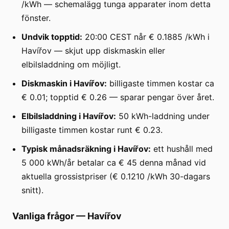
/kWh — schemalägg tunga apparater inom detta
fönster.
Undvik topptid:
20:00 CEST når € 0.1885 /kWh i
Havířov — skjut upp diskmaskin eller
elbilsladdning om möjligt.
Diskmaskin i Havířov:
billigaste timmen kostar ca
€ 0.01; topptid € 0.26 — sparar pengar över året.
Elbilsladdning i Havířov:
50 kWh-laddning under
billigaste timmen kostar runt € 0.23.
Typisk månadsräkning i Havířov:
ett hushåll med
5 000 kWh/år betalar ca € 45 denna månad vid
aktuella grossistpriser (€ 0.1210 /kWh 30-dagars
snitt).
Vanliga frågor
—
Havířov