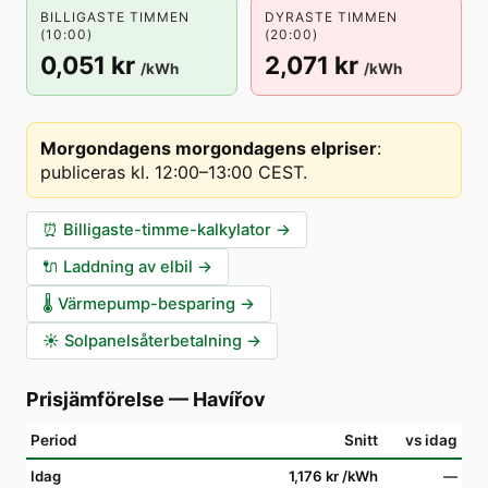
BILLIGASTE TIMMEN
DYRASTE TIMMEN
(10:00)
(20:00)
0,051 kr
2,071 kr
/kWh
/kWh
Morgondagens morgondagens elpriser
:
publiceras kl. 12:00–13:00 CEST
.
⏰
Billigaste-timme-kalkylator
→
🔌
Laddning av elbil
→
🌡️
Värmepump-besparing
→
☀️
Solpanelsåterbetalning
→
Prisjämförelse
—
Havířov
Period
Snitt
vs idag
Idag
1,176 kr
/kWh
—