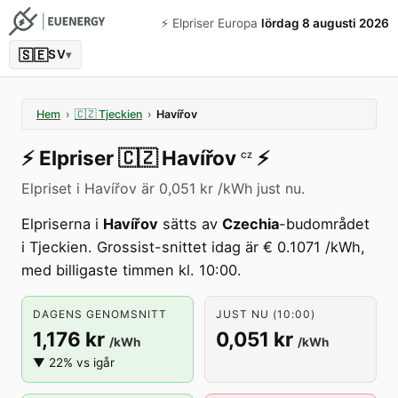
⚡️ Elpriser Europa
lördag 8 augusti 2026
🇸🇪
SV
▾
Hem
›
🇨🇿
Tjeckien
›
Havířov
⚡️
Elpriser
🇨🇿
Havířov
⚡️
CZ
Elpriset i Havířov är 0,051 kr /kWh just nu.
Elpriserna i
Havířov
sätts av
Czechia
-budområdet
i Tjeckien. Grossist-snittet idag är € 0.1071 /kWh,
med billigaste timmen kl. 10:00.
DAGENS GENOMSNITT
JUST NU (10:00)
1,176 kr
0,051 kr
/kWh
/kWh
▼ 22% vs igår