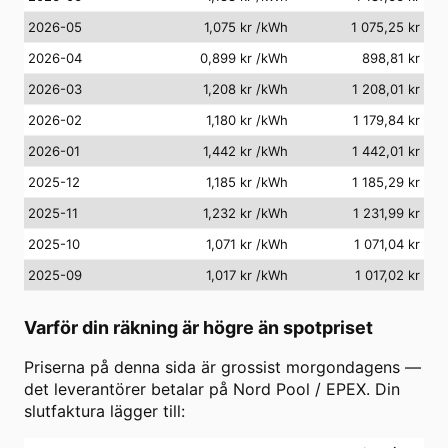
2026-05
1,075 kr
/kWh
1 075,25 kr
2026-04
0,899 kr
/kWh
898,81 kr
2026-03
1,208 kr
/kWh
1 208,01 kr
2026-02
1,180 kr
/kWh
1 179,84 kr
2026-01
1,442 kr
/kWh
1 442,01 kr
2025-12
1,185 kr
/kWh
1 185,29 kr
2025-11
1,232 kr
/kWh
1 231,99 kr
2025-10
1,071 kr
/kWh
1 071,04 kr
2025-09
1,017 kr
/kWh
1 017,02 kr
Varför din räkning är högre än spotpriset
Priserna på denna sida är grossist morgondagens —
det leverantörer betalar på Nord Pool / EPEX. Din
slutfaktura lägger till: