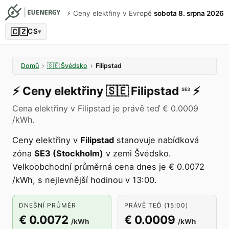
⚡️ Ceny elektřiny v Evropě
sobota 8. srpna 2026
🇨🇿
CS
▾
Domů
›
🇸🇪
Švédsko
›
Filipstad
⚡️
Ceny elektřiny
🇸🇪
Filipstad
⚡️
SE3
Cena elektřiny v Filipstad je právě teď € 0.0009
/kWh.
Ceny elektřiny v
Filipstad
stanovuje nabídková
zóna
SE3 (Stockholm)
v zemi Švédsko.
Velkoobchodní průměrná cena dnes je € 0.0072
/kWh, s nejlevnější hodinou v 13:00.
DNEŠNÍ PRŮMĚR
PRÁVĚ TEĎ (15:00)
€ 0.0072
€ 0.0009
/kWh
/kWh