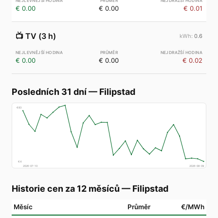
€ 0.00
€ 0.00
€ 0.01
📺
TV (3 h)
0.6
€ 0.00
€ 0.00
€ 0.02
Posledních 31 dní
—
Filipstad
€
83
€
4
2026-07-10
2026-08-09
Historie cen za 12 měsíců
—
Filipstad
Měsíc
Průměr
€/MWh