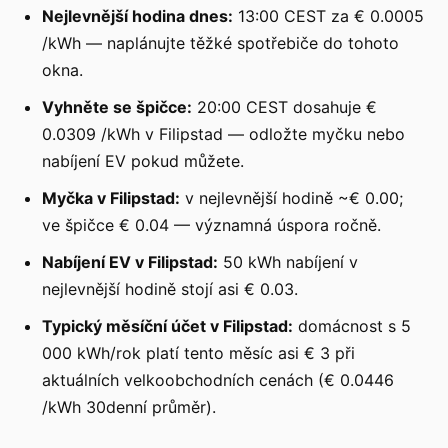
Nejlevnější hodina dnes:
13:00 CEST za € 0.0005
/kWh — naplánujte těžké spotřebiče do tohoto
okna.
Vyhněte se špičce:
20:00 CEST dosahuje €
0.0309 /kWh v Filipstad — odložte myčku nebo
nabíjení EV pokud můžete.
Myčka v Filipstad:
v nejlevnější hodině ~€ 0.00;
ve špičce € 0.04 — významná úspora ročně.
Nabíjení EV v Filipstad:
50 kWh nabíjení v
nejlevnější hodině stojí asi € 0.03.
Typický měsíční účet v Filipstad:
domácnost s 5
000 kWh/rok platí tento měsíc asi € 3 při
aktuálních velkoobchodních cenách (€ 0.0446
/kWh 30denní průměr).