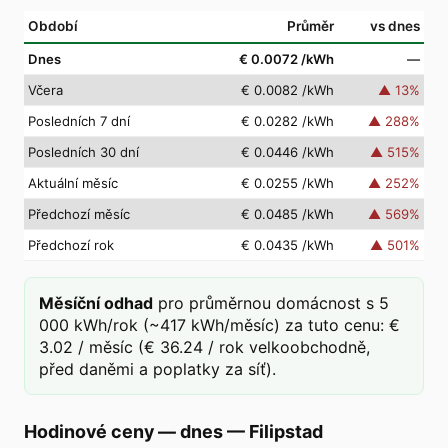
Období
Průměr
vs dnes
Dnes
€ 0.0072
/kWh
—
Včera
€ 0.0082
/kWh
▲
13
%
Posledních 7 dní
€ 0.0282
/kWh
▲
288
%
Posledních 30 dní
€ 0.0446
/kWh
▲
515
%
Aktuální měsíc
€ 0.0255
/kWh
▲
252
%
Předchozí měsíc
€ 0.0485
/kWh
▲
569
%
Předchozí rok
€ 0.0435
/kWh
▲
501
%
Měsíční odhad
pro průměrnou domácnost s 5
000 kWh/rok (~417 kWh/měsíc) za tuto cenu: €
3.02 / měsíc (€ 36.24 / rok velkoobchodně,
před daněmi a poplatky za síť).
Hodinové ceny — dnes
—
Filipstad