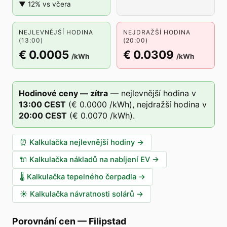
▼ 12% vs včera
NEJLEVNĚJŠÍ HODINA
NEJDRAŽŠÍ HODINA
(13:00)
(20:00)
€ 0.0005
€ 0.0309
/kWh
/kWh
Hodinové ceny — zítra
—
nejlevnější hodina v
13
:00
CEST
(
€ 0.0000
/kWh),
nejdražší hodina v
20
:00
CEST
(
€ 0.0070
/kWh).
⏰
Kalkulačka nejlevnější hodiny
→
🔌
Kalkulačka nákladů na nabíjení EV
→
🌡️
Kalkulačka tepelného čerpadla
→
☀️
Kalkulačka návratnosti solárů
→
Porovnání cen
—
Filipstad