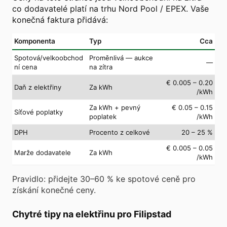
co dodavatelé platí na trhu Nord Pool / EPEX. Vaše
konečná faktura přidává:
Komponenta
Typ
Cca
Spotová/velkoobchod
Proměnlivá — aukce
—
ní cena
na zítra
€ 0.005 – 0.20
Daň z elektřiny
Za kWh
/kWh
Za kWh + pevný
€ 0.05 – 0.15
Síťové poplatky
poplatek
/kWh
DPH
Procento z celkové
20 – 25 %
€ 0.005 – 0.05
Marže dodavatele
Za kWh
/kWh
Pravidlo: přidejte 30–60 % ke spotové ceně pro
získání konečné ceny.
Chytré tipy na elektřinu pro Filipstad