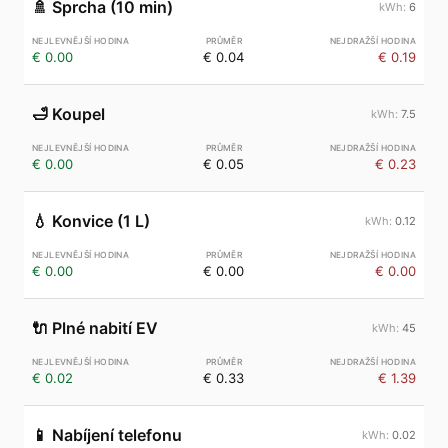
🚿
Sprcha (10 min)
6
€ 0.00
€ 0.04
€ 0.19
🛁
Koupel
7.5
€ 0.00
€ 0.05
€ 0.23
💧
Konvice (1 L)
0.12
€ 0.00
€ 0.00
€ 0.00
🔌
Plné nabití EV
45
€ 0.02
€ 0.33
€ 1.39
📱
Nabíjení telefonu
0.02