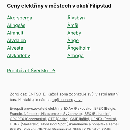
Ceny elektřiny v městech v okolí Filipstad
Åkersberga
Älvsbyn
Alingsås
Åmål
Älmhult
Aneby
Älvdalen
Ånge
Alvesta
Ängelholm
Älvkarleby
Arboga
Procházet Švédsko →
Zdroj dat: ENTSO-E. Každá zóna zobrazuje svůj vlastní místní
čas.
Kontaktujte nás na
sp@euenergy.live
.
Evropští provozovatelé elektřiny:
EXAA
(
Rakousko
)
,
EPEX
(
Belgie,
Francie, Německo, Nizozemsko, Švýcarsko
)
,
IBEX
(
Bulharsko
)
,
CROPEX
(
Chorvatsko
)
,
OTE
(
Česko
)
,
GME
(
Itálie
)
,
HENEX
(
Řecko
)
,
HUPX
(
Maďarsko
)
,
Nord Pool Spot
(
Skandinávie a pobaltské země
)
,
POLPX
(
Polsko
)
,
OPCOM
(
Rumunsko
)
,
SEEPEX
(
Srbsko
)
,
OMIE