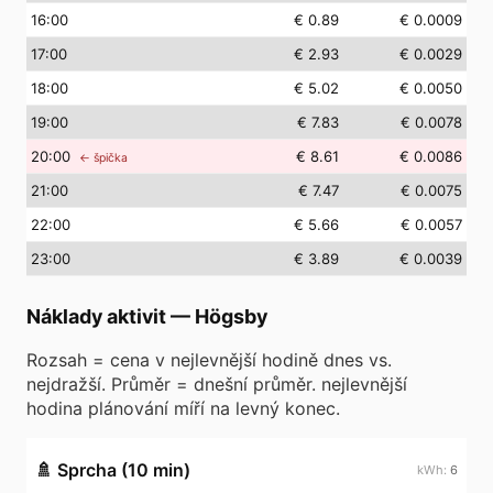
16
:00
€ 0.89
€ 0.0009
17
:00
€ 2.93
€ 0.0029
18
:00
€ 5.02
€ 0.0050
19
:00
€ 7.83
€ 0.0078
20
:00
€ 8.61
€ 0.0086
← špička
21
:00
€ 7.47
€ 0.0075
22
:00
€ 5.66
€ 0.0057
23
:00
€ 3.89
€ 0.0039
Náklady aktivit
—
Högsby
Rozsah = cena v nejlevnější hodině dnes vs.
nejdražší. Průměr = dnešní průměr. nejlevnější
hodina plánování míří na levný konec.
🚿
Sprcha (10 min)
6