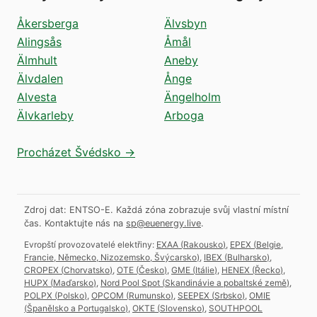
Åkersberga
Älvsbyn
Alingsås
Åmål
Älmhult
Aneby
Älvdalen
Ånge
Alvesta
Ängelholm
Älvkarleby
Arboga
Procházet Švédsko →
Zdroj dat: ENTSO-E. Každá zóna zobrazuje svůj vlastní místní
čas.
Kontaktujte nás na
sp@euenergy.live
.
Evropští provozovatelé elektřiny:
EXAA
(
Rakousko
)
,
EPEX
(
Belgie,
Francie, Německo, Nizozemsko, Švýcarsko
)
,
IBEX
(
Bulharsko
)
,
CROPEX
(
Chorvatsko
)
,
OTE
(
Česko
)
,
GME
(
Itálie
)
,
HENEX
(
Řecko
)
,
HUPX
(
Maďarsko
)
,
Nord Pool Spot
(
Skandinávie a pobaltské země
)
,
POLPX
(
Polsko
)
,
OPCOM
(
Rumunsko
)
,
SEEPEX
(
Srbsko
)
,
OMIE
(
Španělsko a Portugalsko
)
,
OKTE
(
Slovensko
)
,
SOUTHPOOL