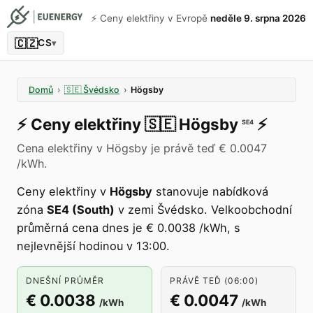
⚡️ Ceny elektřiny v Evropě
neděle 9. srpna 2026
🇨🇿
CS
▾
Domů
›
🇸🇪
Švédsko
›
Högsby
⚡️
Ceny elektřiny
🇸🇪
Högsby
⚡️
SE4
Cena elektřiny v Högsby je právě teď € 0.0047
/kWh.
Ceny elektřiny v
Högsby
stanovuje nabídková
zóna
SE4 (South)
v zemi Švédsko. Velkoobchodní
průměrná cena dnes je € 0.0038 /kWh, s
nejlevnější hodinou v 13:00.
DNEŠNÍ PRŮMĚR
PRÁVĚ TEĎ (06:00)
€ 0.0038
€ 0.0047
/kWh
/kWh