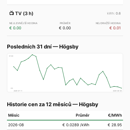
📺
TV (3 h)
0.6
€ 0.00
€ 0.00
€ 0.01
Posledních 31 dní
—
Högsby
€
148
€
4
2026-07-11
2026-08-09
Historie cen za 12 měsíců
—
Högsby
Měsíc
Průměr
€/MWh
2026-08
€ 0.0289
/kWh
€ 28.95