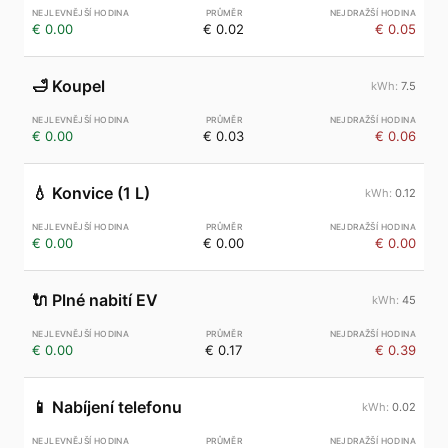
€ 0.00
€ 0.02
€ 0.05
🛁
Koupel
7.5
€ 0.00
€ 0.03
€ 0.06
💧
Konvice (1 L)
0.12
€ 0.00
€ 0.00
€ 0.00
🔌
Plné nabití EV
45
€ 0.00
€ 0.17
€ 0.39
📱
Nabíjení telefonu
0.02