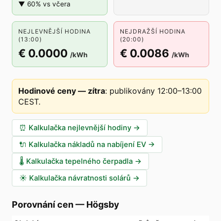
▼ 60% vs včera
NEJLEVNĚJŠÍ HODINA
NEJDRAŽŠÍ HODINA
(13:00)
(20:00)
€ 0.0000
€ 0.0086
/kWh
/kWh
Hodinové ceny — zítra
:
publikovány 12:00–13:00
CEST
.
⏰
Kalkulačka nejlevnější hodiny
→
🔌
Kalkulačka nákladů na nabíjení EV
→
🌡️
Kalkulačka tepelného čerpadla
→
☀️
Kalkulačka návratnosti solárů
→
Porovnání cen
—
Högsby