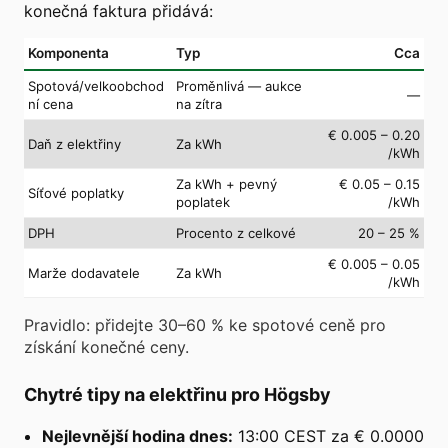
konečná faktura přidává:
Komponenta
Typ
Cca
Spotová/velkoobchod
Proměnlivá — aukce
—
ní cena
na zítra
€ 0.005 – 0.20
Daň z elektřiny
Za kWh
/kWh
Za kWh + pevný
€ 0.05 – 0.15
Síťové poplatky
poplatek
/kWh
DPH
Procento z celkové
20 – 25 %
€ 0.005 – 0.05
Marže dodavatele
Za kWh
/kWh
Pravidlo: přidejte 30–60 % ke spotové ceně pro
získání konečné ceny.
Chytré tipy na elektřinu pro Högsby
Nejlevnější hodina dnes:
13:00 CEST za € 0.0000