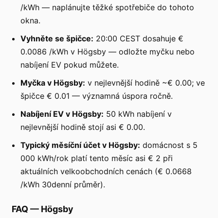
/kWh — naplánujte těžké spotřebiče do tohoto
okna.
Vyhněte se špičce:
20:00 CEST dosahuje €
0.0086 /kWh v Högsby — odložte myčku nebo
nabíjení EV pokud můžete.
Myčka v Högsby:
v nejlevnější hodině ~€ 0.00; ve
špičce € 0.01 — významná úspora ročně.
Nabíjení EV v Högsby:
50 kWh nabíjení v
nejlevnější hodině stojí asi € 0.00.
Typický měsíční účet v Högsby:
domácnost s 5
000 kWh/rok platí tento měsíc asi € 2 při
aktuálních velkoobchodních cenách (€ 0.0668
/kWh 30denní průměr).
FAQ
—
Högsby