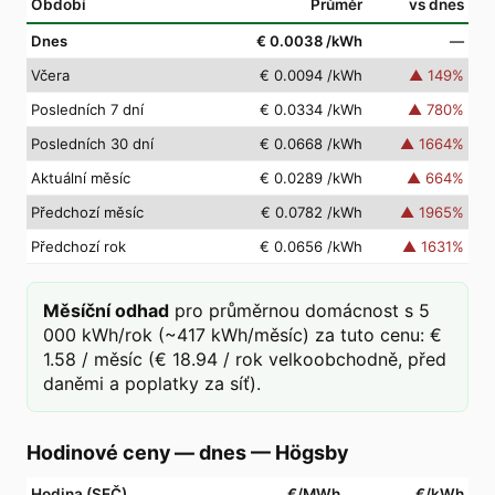
Období
Průměr
vs dnes
Dnes
€ 0.0038
/kWh
—
Včera
€ 0.0094
/kWh
▲
149
%
Posledních 7 dní
€ 0.0334
/kWh
▲
780
%
Posledních 30 dní
€ 0.0668
/kWh
▲
1664
%
Aktuální měsíc
€ 0.0289
/kWh
▲
664
%
Předchozí měsíc
€ 0.0782
/kWh
▲
1965
%
Předchozí rok
€ 0.0656
/kWh
▲
1631
%
Měsíční odhad
pro průměrnou domácnost s 5
000 kWh/rok (~417 kWh/měsíc) za tuto cenu: €
1.58 / měsíc (€ 18.94 / rok velkoobchodně, před
daněmi a poplatky za síť).
Hodinové ceny — dnes
—
Högsby
Hodina (SEČ)
€/MWh
€/kWh