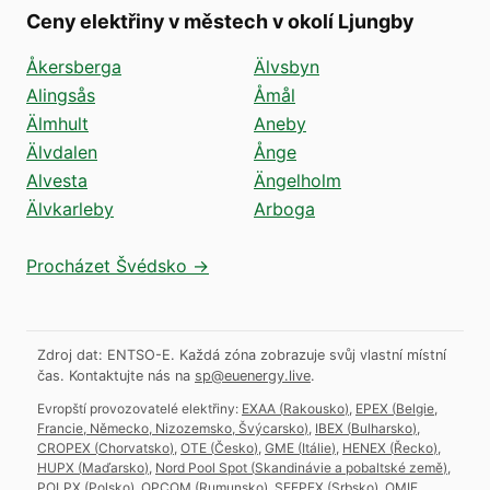
Ceny elektřiny v městech v okolí Ljungby
Åkersberga
Älvsbyn
Alingsås
Åmål
Älmhult
Aneby
Älvdalen
Ånge
Alvesta
Ängelholm
Älvkarleby
Arboga
Procházet Švédsko →
Zdroj dat: ENTSO-E. Každá zóna zobrazuje svůj vlastní místní
čas.
Kontaktujte nás na
sp@euenergy.live
.
Evropští provozovatelé elektřiny:
EXAA
(
Rakousko
)
,
EPEX
(
Belgie,
Francie, Německo, Nizozemsko, Švýcarsko
)
,
IBEX
(
Bulharsko
)
,
CROPEX
(
Chorvatsko
)
,
OTE
(
Česko
)
,
GME
(
Itálie
)
,
HENEX
(
Řecko
)
,
HUPX
(
Maďarsko
)
,
Nord Pool Spot
(
Skandinávie a pobaltské země
)
,
POLPX
(
Polsko
)
,
OPCOM
(
Rumunsko
)
,
SEEPEX
(
Srbsko
)
,
OMIE