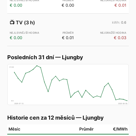
€ 0.00
€ 0.00
€ 0.01
📺
TV (3 h)
0.6
€ 0.00
€ 0.01
€ 0.03
Posledních 31 dní
—
Ljungby
€
148
€
4
2026-07-10
2026-08-09
Historie cen za 12 měsíců
—
Ljungby
Měsíc
Průměr
€/MWh