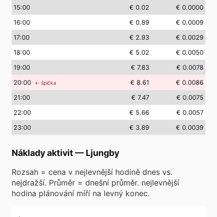
15
:00
€ 0.02
€ 0.0000
16
:00
€ 0.89
€ 0.0009
17
:00
€ 2.93
€ 0.0029
18
:00
€ 5.02
€ 0.0050
19
:00
€ 7.83
€ 0.0078
20
:00
€ 8.61
€ 0.0086
← špička
21
:00
€ 7.47
€ 0.0075
22
:00
€ 5.66
€ 0.0057
23
:00
€ 3.89
€ 0.0039
Náklady aktivit
—
Ljungby
Rozsah = cena v nejlevnější hodině dnes vs.
nejdražší. Průměr = dnešní průměr. nejlevnější
hodina plánování míří na levný konec.