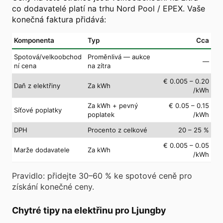
co dodavatelé platí na trhu Nord Pool / EPEX. Vaše
konečná faktura přidává:
Komponenta
Typ
Cca
Spotová/velkoobchod
Proměnlivá — aukce
—
ní cena
na zítra
€ 0.005 – 0.20
Daň z elektřiny
Za kWh
/kWh
Za kWh + pevný
€ 0.05 – 0.15
Síťové poplatky
poplatek
/kWh
DPH
Procento z celkové
20 – 25 %
€ 0.005 – 0.05
Marže dodavatele
Za kWh
/kWh
Pravidlo: přidejte 30–60 % ke spotové ceně pro
získání konečné ceny.
Chytré tipy na elektřinu pro Ljungby