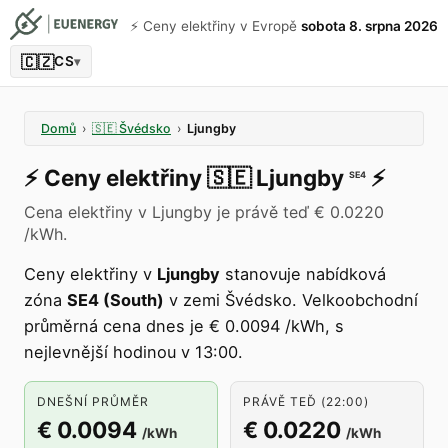
⚡️ Ceny elektřiny v Evropě
sobota 8. srpna 2026
🇨🇿
CS
▾
Domů
›
🇸🇪
Švédsko
›
Ljungby
⚡️
Ceny elektřiny
🇸🇪
Ljungby
⚡️
SE4
Cena elektřiny v Ljungby je právě teď € 0.0220
/kWh.
Ceny elektřiny v
Ljungby
stanovuje nabídková
zóna
SE4 (South)
v zemi Švédsko. Velkoobchodní
průměrná cena dnes je € 0.0094 /kWh, s
nejlevnější hodinou v 13:00.
DNEŠNÍ PRŮMĚR
PRÁVĚ TEĎ (22:00)
€ 0.0094
€ 0.0220
/kWh
/kWh