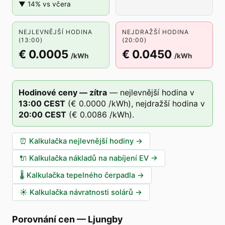
▼ 14% vs včera
NEJLEVNĚJŠÍ HODINA
NEJDRAŽŠÍ HODINA
(13:00)
(20:00)
€ 0.0005
€ 0.0450
/kWh
/kWh
Hodinové ceny — zítra
—
nejlevnější hodina v
13
:00
CEST
(
€ 0.0000
/kWh),
nejdražší hodina v
20
:00
CEST
(
€ 0.0086
/kWh).
⏰
Kalkulačka nejlevnější hodiny
→
🔌
Kalkulačka nákladů na nabíjení EV
→
🌡️
Kalkulačka tepelného čerpadla
→
☀️
Kalkulačka návratnosti solárů
→
Porovnání cen
—
Ljungby