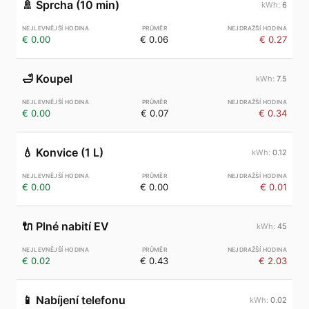
🚿
Sprcha (10 min)
6
€ 0.00
€ 0.06
€ 0.27
🛁
Koupel
7.5
€ 0.00
€ 0.07
€ 0.34
💧
Konvice (1 L)
0.12
€ 0.00
€ 0.00
€ 0.01
🔌
Plné nabití EV
45
€ 0.02
€ 0.43
€ 2.03
📱
Nabíjení telefonu
0.02