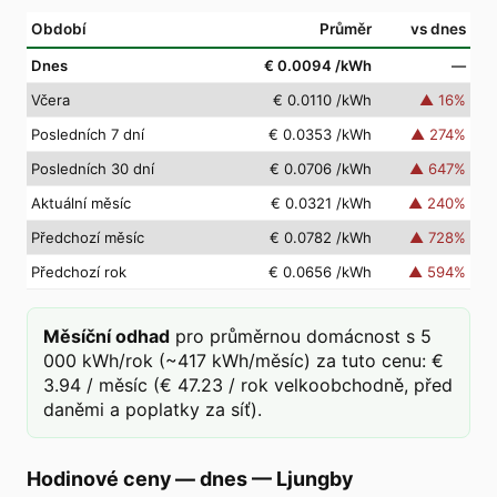
Období
Průměr
vs dnes
Dnes
€ 0.0094
/kWh
—
Včera
€ 0.0110
/kWh
▲
16
%
Posledních 7 dní
€ 0.0353
/kWh
▲
274
%
Posledních 30 dní
€ 0.0706
/kWh
▲
647
%
Aktuální měsíc
€ 0.0321
/kWh
▲
240
%
Předchozí měsíc
€ 0.0782
/kWh
▲
728
%
Předchozí rok
€ 0.0656
/kWh
▲
594
%
Měsíční odhad
pro průměrnou domácnost s 5
000 kWh/rok (~417 kWh/měsíc) za tuto cenu: €
3.94 / měsíc (€ 47.23 / rok velkoobchodně, před
daněmi a poplatky za síť).
Hodinové ceny — dnes
—
Ljungby