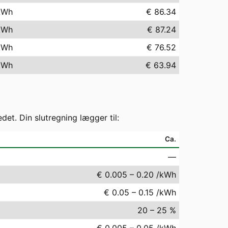
kWh
€ 86.34
kWh
€ 87.24
kWh
€ 76.52
kWh
€ 63.94
t. Din slutregning lægger til:
Ca.
—
€ 0.005 – 0.20 /kWh
€ 0.05 – 0.15 /kWh
20 – 25 %