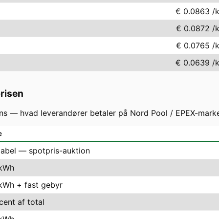
€ 0.0863
/
€ 0.0872
/
€ 0.0765
/
€ 0.0639
/
prisen
s — hvad leverandører betaler på Nord Pool / EPEX-markede
e
iabel — spotpris-auktion
 kWh
 kWh + fast gebyr
cent af total