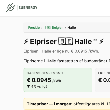
Forside
›
🇧🇪
Belgien
›
Halle
⚡️
Elpriser
🇧🇪
Halle
⚡️
BE
Elprisen i Halle er lige nu € 0.0915 /kWh.
Elpriserne i
Halle
fastsættes af budområdet
DAGENS GENNEMSNIT
LIGE N
€ 0.0945
€ 0.
/kWh
▼ 4% vs i går
Timepriser — i morgen
:
offentliggøres kl. 