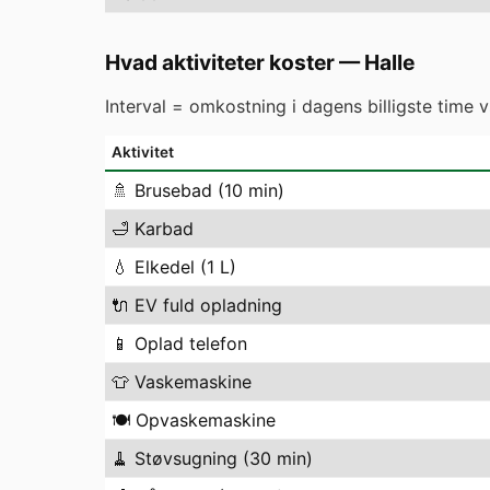
Hvad aktiviteter koster
—
Halle
Interval = omkostning i dagens billigste time 
Aktivitet
🚿
Brusebad (10 min)
🛁
Karbad
💧
Elkedel (1 L)
🔌
EV fuld opladning
📱
Oplad telefon
👕
Vaskemaskine
🍽️
Opvaskemaskine
🧹
Støvsugning (30 min)