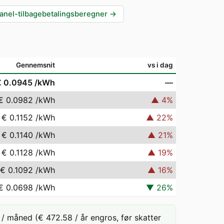
anel-tilbagebetalingsberegner
→
Gennemsnit
vs i dag
€ 0.0945
/kWh
—
€ 0.0982
/kWh
▲
4
%
€ 0.1152
/kWh
▲
22
%
€ 0.1140
/kWh
▲
21
%
€ 0.1128
/kWh
▲
19
%
€ 0.1092
/kWh
▲
16
%
€ 0.0698
/kWh
▼
26
%
/ måned (€ 472.58 / år engros, før skatter