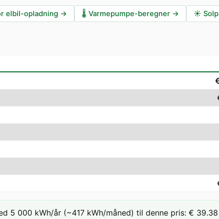
r elbil-opladning
→
🌡️
Varmepumpe-beregner
→
☀️
Solp
ed 5 000 kWh/år (~417 kWh/måned) til denne pris: € 39.38 