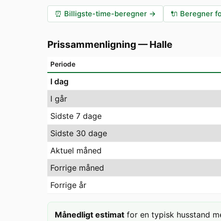
⏰
Billigste-time-beregner
→
🔌
Beregner fo
Prissammenligning
—
Halle
Periode
I dag
I går
Sidste 7 dage
Sidste 30 dage
Aktuel måned
Forrige måned
Forrige år
Månedligt estimat
for en typisk husstand m