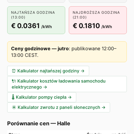
NAJTAŃSZA GODZINA
NAJDROŻSZA GODZINA
(13:00)
(21:00)
€ 0.0361
€ 0.1810
/kWh
/kWh
Ceny godzinowe — jutro
:
publikowane 12:00–
13:00 CEST
.
⏰
Kalkulator najtańszej godziny
→
🔌
Kalkulator kosztów ładowania samochodu
elektrycznego
→
🌡️
Kalkulator pompy ciepła
→
☀️
Kalkulator zwrotu z paneli słonecznych
→
Porównanie cen
—
Halle