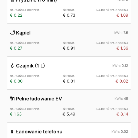
€ 0.22
€ 0.73
€ 1.09
🛁
Kąpiel
7.5
€ 0.27
€ 0.91
€ 1.36
💧
Czajnik (1 L)
0.12
€ 0.00
€ 0.01
€ 0.02
🔌
Pełne ładowanie EV
45
€ 1.63
€ 5.49
€ 8.14
📱
Ładowanie telefonu
0.02