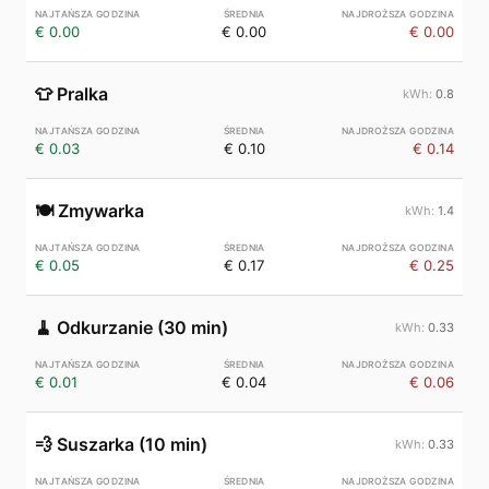
€ 0.00
€ 0.00
€ 0.00
👕
Pralka
0.8
€ 0.03
€ 0.10
€ 0.14
🍽️
Zmywarka
1.4
€ 0.05
€ 0.17
€ 0.25
🧹
Odkurzanie (30 min)
0.33
€ 0.01
€ 0.04
€ 0.06
💨
Suszarka (10 min)
0.33