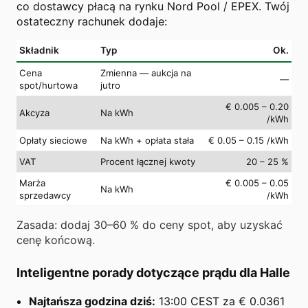
co dostawcy płacą na rynku Nord Pool / EPEX. Twój
ostateczny rachunek dodaje:
Składnik
Typ
Ok.
Cena
Zmienna — aukcja na
—
spot/hurtowa
jutro
€ 0.005 – 0.20
Akcyza
Na kWh
/kWh
Opłaty sieciowe
Na kWh + opłata stała
€ 0.05 – 0.15 /kWh
VAT
Procent łącznej kwoty
20 – 25 %
Marża
€ 0.005 – 0.05
Na kWh
sprzedawcy
/kWh
Zasada: dodaj 30–60 % do ceny spot, aby uzyskać
cenę końcową.
Inteligentne porady dotyczące prądu dla Halle
Najtańsza godzina dziś:
13:00 CEST za € 0.0361