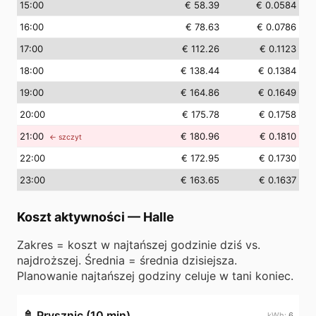
15
:00
€ 58.39
€ 0.0584
16
:00
€ 78.63
€ 0.0786
17
:00
€ 112.26
€ 0.1123
18
:00
€ 138.44
€ 0.1384
19
:00
€ 164.86
€ 0.1649
20
:00
€ 175.78
€ 0.1758
21
:00
€ 180.96
€ 0.1810
← szczyt
22
:00
€ 172.95
€ 0.1730
23
:00
€ 163.65
€ 0.1637
Koszt aktywności
—
Halle
Zakres = koszt w najtańszej godzinie dziś vs.
najdroższej. Średnia = średnia dzisiejsza.
Planowanie najtańszej godziny celuje w tani koniec.
🚿
Prysznic (10 min)
6