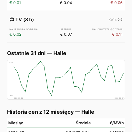
€ 0.01
€ 0.04
€ 0.06
📺
TV (3 h)
0.6
€ 0.02
€ 0.07
€ 0.11
Ostatnie 31 dni
—
Halle
€
150
€
69
2026-07-09
2026-08-07
Historia cen z 12 miesięcy
—
Halle
Miesiąc
Średnia
€/MWh