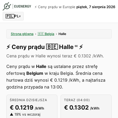
⚡️ Ceny prądu w Europie
piątek, 7 sierpnia 2026
🇵🇱
PL
▾
Strona główna
›
🇧🇪
Belgia
›
Halle
⚡️
Ceny prądu
🇧🇪
Halle
⚡️
BE
Cena prądu w Halle wynosi teraz € 0.1302 /kWh.
Ceny prądu w
Halle
są ustalane przez strefę
ofertową
Belgium
w kraju Belgia. Średnia cena
hurtowa dziś wynosi € 0.1219 /kWh, a najtańsza
godzina przypada na 13:00.
ŚREDNIA DZISIEJSZA
TERAZ (04:00)
€ 0.1219
€ 0.1302
/kWh
/kWh
▲ 19% vs wczoraj