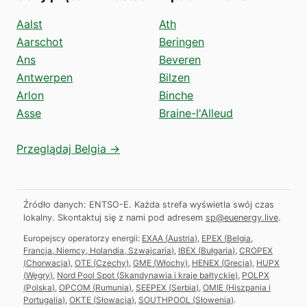
Aalst
Ath
Aarschot
Beringen
Ans
Beveren
Antwerpen
Bilzen
Arlon
Binche
Asse
Braine-l'Alleud
Przeglądaj Belgia →
Źródło danych: ENTSO-E. Każda strefa wyświetla swój czas
lokalny.
Skontaktuj się z nami pod adresem
sp@euenergy.live
.
Europejscy operatorzy energii:
EXAA
(
Austria
)
,
EPEX
(
Belgia,
Francja, Niemcy, Holandia, Szwajcaria
)
,
IBEX
(
Bułgaria
)
,
CROPEX
(
Chorwacja
)
,
OTE
(
Czechy
)
,
GME
(
Włochy
)
,
HENEX
(
Grecja
)
,
HUPX
(
Węgry
)
,
Nord Pool Spot
(
Skandynawia i kraje bałtyckie
)
,
POLPX
(
Polska
)
,
OPCOM
(
Rumunia
)
,
SEEPEX
(
Serbia
)
,
OMIE
(
Hiszpania i
Portugalia
)
,
OKTE
(
Słowacja
)
,
SOUTHPOOL
(
Słowenia
)
.