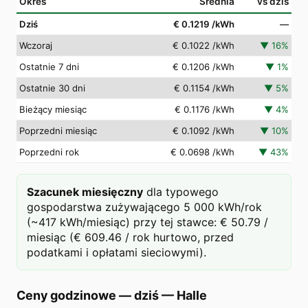
Okres
Średnia
vs dziś
Dziś
€ 0.1219
/kWh
—
Wczoraj
€ 0.1022
/kWh
▼
16
%
Ostatnie 7 dni
€ 0.1206
/kWh
▼
1
%
Ostatnie 30 dni
€ 0.1154
/kWh
▼
5
%
Bieżący miesiąc
€ 0.1176
/kWh
▼
4
%
Poprzedni miesiąc
€ 0.1092
/kWh
▼
10
%
Poprzedni rok
€ 0.0698
/kWh
▼
43
%
Szacunek miesięczny
dla typowego
gospodarstwa zużywającego 5 000 kWh/rok
(~417 kWh/miesiąc) przy tej stawce: € 50.79 /
miesiąc (€ 609.46 / rok hurtowo, przed
podatkami i opłatami sieciowymi).
Ceny godzinowe — dziś
—
Halle