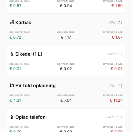
€ 0.57
€ 0.94
€ 1.50
🛁
Karbad
7.5
€ 0.72
€ 1.17
€ 1.87
💧
Elkedel (1 L)
0.12
€ 0.01
€ 0.02
€ 0.03
🔌
EV fuld opladning
45
€ 4.31
€ 7.04
€ 11.24
📱
Oplad telefon
0.02
€ 0.00
€ 0.00
€ 0.00