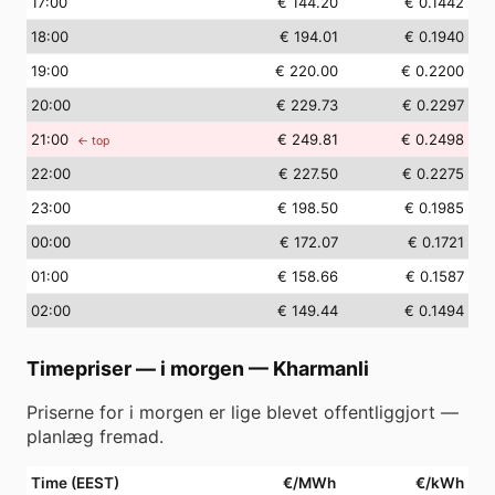
17
:00
€ 144.20
€ 0.1442
18
:00
€ 194.01
€ 0.1940
19
:00
€ 220.00
€ 0.2200
20
:00
€ 229.73
€ 0.2297
21
:00
€ 249.81
€ 0.2498
← top
22
:00
€ 227.50
€ 0.2275
23
:00
€ 198.50
€ 0.1985
00
:00
€ 172.07
€ 0.1721
01
:00
€ 158.66
€ 0.1587
02
:00
€ 149.44
€ 0.1494
Timepriser — i morgen
—
Kharmanli
Priserne for i morgen er lige blevet offentliggjort —
planlæg fremad.
Time (EEST)
€/MWh
€/kWh