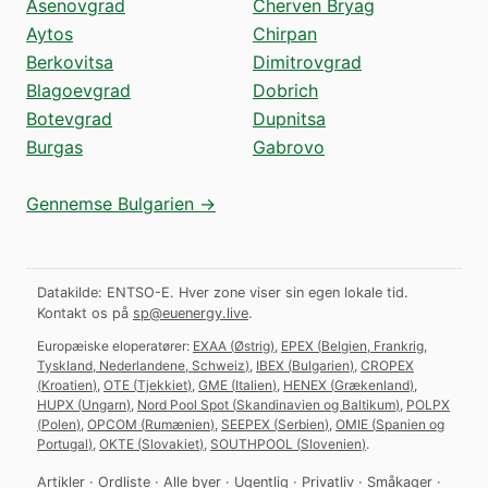
Asenovgrad
Cherven Bryag
Aytos
Chirpan
Berkovitsa
Dimitrovgrad
Blagoevgrad
Dobrich
Botevgrad
Dupnitsa
Burgas
Gabrovo
Gennemse Bulgarien →
Datakilde: ENTSO-E. Hver zone viser sin egen lokale tid.
Kontakt os på
sp@euenergy.live
.
Europæiske eloperatører:
EXAA
(
Østrig
)
,
EPEX
(
Belgien, Frankrig,
Tyskland, Nederlandene, Schweiz
)
,
IBEX
(
Bulgarien
)
,
CROPEX
(
Kroatien
)
,
OTE
(
Tjekkiet
)
,
GME
(
Italien
)
,
HENEX
(
Grækenland
)
,
HUPX
(
Ungarn
)
,
Nord Pool Spot
(
Skandinavien og Baltikum
)
,
POLPX
(
Polen
)
,
OPCOM
(
Rumænien
)
,
SEEPEX
(
Serbien
)
,
OMIE
(
Spanien og
Portugal
)
,
OKTE
(
Slovakiet
)
,
SOUTHPOOL
(
Slovenien
)
.
Artikler
·
Ordliste
·
Alle byer
·
Ugentlig
·
Privatliv
·
Småkager
·