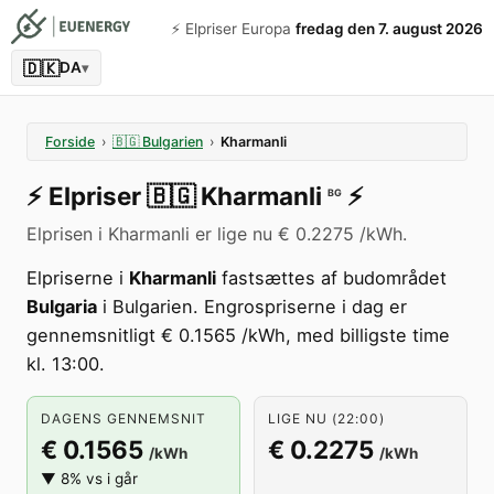
⚡️ Elpriser Europa
fredag den 7. august 2026
🇩🇰
DA
▾
Forside
›
🇧🇬
Bulgarien
›
Kharmanli
⚡️
Elpriser
🇧🇬
Kharmanli
⚡️
BG
Elprisen i Kharmanli er lige nu € 0.2275 /kWh.
Elpriserne i
Kharmanli
fastsættes af budområdet
Bulgaria
i Bulgarien. Engrospriserne i dag er
gennemsnitligt € 0.1565 /kWh, med billigste time
kl. 13:00.
DAGENS GENNEMSNIT
LIGE NU (22:00)
€ 0.1565
€ 0.2275
/kWh
/kWh
▼ 8% vs i går