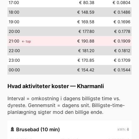
17
:00
€ 80.38
€ 0.0804
18
:00
€ 148.59
€ 0.1486
19
:00
€ 169.58
€ 0.1696
20
:00
€ 177.80
€ 0.1778
21
:00
€ 190.88
€ 0.1909
← top
22
:00
€ 181.20
€ 0.1812
23
:00
€ 170.85
€ 0.1709
00
:00
€ 154.42
€ 0.1544
Hvad aktiviteter koster
—
Kharmanli
Interval = omkostning i dagens billigste time vs.
dyreste. Gennemsnit = dagens snit. Billigste-time-
planlægning sigter mod den billige ende.
🚿
Brusebad (10 min)
6