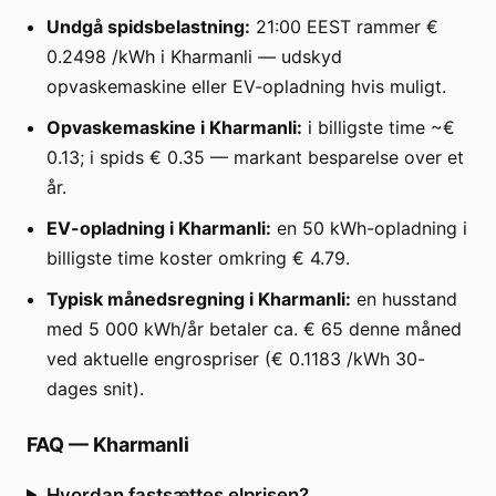
Undgå spidsbelastning:
21:00 EEST rammer €
0.2498 /kWh i Kharmanli — udskyd
opvaskemaskine eller EV-opladning hvis muligt.
Opvaskemaskine i Kharmanli:
i billigste time ~€
0.13; i spids € 0.35 — markant besparelse over et
år.
EV-opladning i Kharmanli:
en 50 kWh-opladning i
billigste time koster omkring € 4.79.
Typisk månedsregning i Kharmanli:
en husstand
med 5 000 kWh/år betaler ca. € 65 denne måned
ved aktuelle engrospriser (€ 0.1183 /kWh 30-
dages snit).
FAQ
—
Kharmanli
Hvordan fastsættes elprisen?