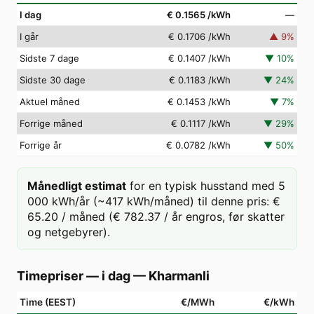
I dag
€ 0.1565
/kWh
—
I går
€ 0.1706
/kWh
▲
9
%
Sidste 7 dage
€ 0.1407
/kWh
▼
10
%
Sidste 30 dage
€ 0.1183
/kWh
▼
24
%
Aktuel måned
€ 0.1453
/kWh
▼
7
%
Forrige måned
€ 0.1117
/kWh
▼
29
%
Forrige år
€ 0.0782
/kWh
▼
50
%
Månedligt estimat
for en typisk husstand med 5
000 kWh/år (~417 kWh/måned) til denne pris: €
65.20 / måned (€ 782.37 / år engros, før skatter
og netgebyrer).
Timepriser — i dag
—
Kharmanli
Time (EEST)
€/MWh
€/kWh