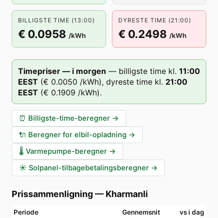
BILLIGSTE TIME (13:00)
DYRESTE TIME (21:00)
€ 0.0958
€ 0.2498
/kWh
/kWh
Timepriser — i morgen
—
billigste time kl.
11
:00
EEST
(
€ 0.0050
/kWh),
dyreste time kl.
21
:00
EEST
(
€ 0.1909
/kWh).
⏰
Billigste-time-beregner
→
🔌
Beregner for elbil-opladning
→
🌡️
Varmepumpe-beregner
→
☀️
Solpanel-tilbagebetalingsberegner
→
Prissammenligning
—
Kharmanli
Periode
Gennemsnit
vs i dag