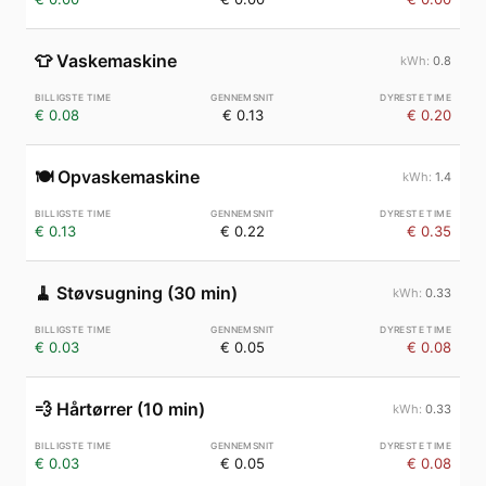
👕
Vaskemaskine
0.8
€ 0.08
€ 0.13
€ 0.20
🍽️
Opvaskemaskine
1.4
€ 0.13
€ 0.22
€ 0.35
🧹
Støvsugning (30 min)
0.33
€ 0.03
€ 0.05
€ 0.08
💨
Hårtørrer (10 min)
0.33
€ 0.03
€ 0.05
€ 0.08