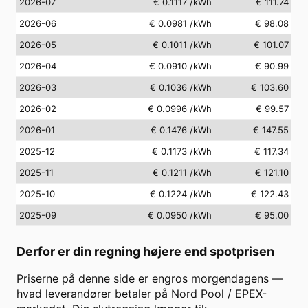
2026-07
€ 0.1117
/kWh
€ 111.74
2026-06
€ 0.0981
/kWh
€ 98.08
2026-05
€ 0.1011
/kWh
€ 101.07
2026-04
€ 0.0910
/kWh
€ 90.99
2026-03
€ 0.1036
/kWh
€ 103.60
2026-02
€ 0.0996
/kWh
€ 99.57
2026-01
€ 0.1476
/kWh
€ 147.55
2025-12
€ 0.1173
/kWh
€ 117.34
2025-11
€ 0.1211
/kWh
€ 121.10
2025-10
€ 0.1224
/kWh
€ 122.43
2025-09
€ 0.0950
/kWh
€ 95.00
Derfor er din regning højere end spotprisen
Priserne på denne side er engros morgendagens —
hvad leverandører betaler på Nord Pool / EPEX-