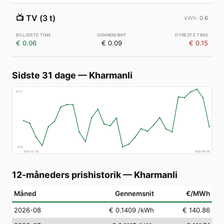
📺
TV (3 t)
0.6
€ 0.06
€ 0.09
€ 0.15
Sidste 31 dage
—
Kharmanli
€
171
€
78
2026-07-09
2026-08-08
12-måneders prishistorik
—
Kharmanli
Måned
Gennemsnit
€/MWh
2026-08
€ 0.1409
/kWh
€ 140.86