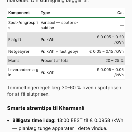
markedet. Din slutregning lægger til:
Komponent
Type
Ca.
Spot-/engrospri
Variabel — spotpris-
—
s
auktion
€ 0.005 – 0.20
Elafgift
Pr. kWh
/kWh
Netgebyrer
Pr. kWh + fast gebyr
€ 0.05 – 0.15 /kWh
Moms
Procent af total
20 – 25 %
Leverandørmarg
€ 0.005 – 0.05
Pr. kWh
in
/kWh
Tommelfingerregel: læg 30–60 % oven i spotprisen
for at få slutprisen.
Smarte strømtips til Kharmanli
Billigste time i dag:
13:00 EEST til € 0.0958 /kWh
— planlæg tunge apparater i dette vindue.