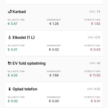
🛁
Karbad
7.5
€ 0.67
€ 1.28
€ 1.92
💧
Elkedel (1 L)
0.12
€ 0.01
€ 0.02
€ 0.03
🔌
EV fuld opladning
45
€ 4.05
€ 7.68
€ 11.50
📱
Oplad telefon
0.02
€ 0.00
€ 0.00
€ 0.01