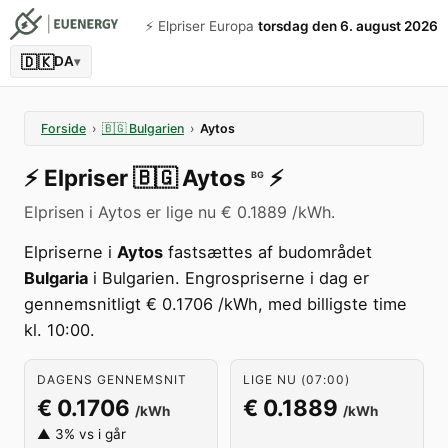
⚡️ Elpriser Europa
torsdag den 6. august 2026
🇩🇰
DA
▾
Forside
›
🇧🇬
Bulgarien
›
Aytos
⚡️
Elpriser
🇧🇬
Aytos
⚡️
BG
Elprisen i Aytos er lige nu € 0.1889 /kWh.
Elpriserne i
Aytos
fastsættes af budområdet
Bulgaria
i Bulgarien. Engrospriserne i dag er
gennemsnitligt € 0.1706 /kWh, med billigste time
kl. 10:00.
DAGENS GENNEMSNIT
LIGE NU (07:00)
€ 0.1706
€ 0.1889
/kWh
/kWh
▲ 3% vs i går