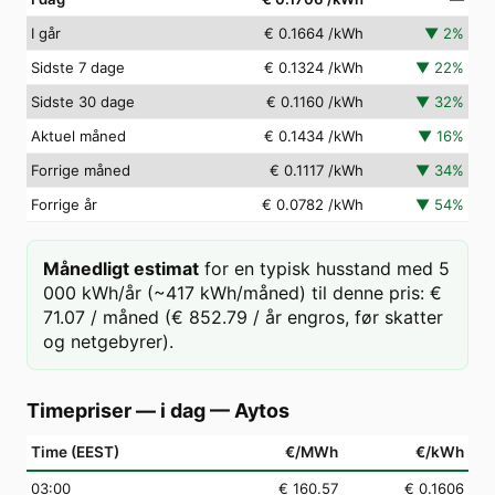
I går
€ 0.1664
/kWh
▼
2
%
Sidste 7 dage
€ 0.1324
/kWh
▼
22
%
Sidste 30 dage
€ 0.1160
/kWh
▼
32
%
Aktuel måned
€ 0.1434
/kWh
▼
16
%
Forrige måned
€ 0.1117
/kWh
▼
34
%
Forrige år
€ 0.0782
/kWh
▼
54
%
Månedligt estimat
for en typisk husstand med 5
000 kWh/år (~417 kWh/måned) til denne pris: €
71.07 / måned (€ 852.79 / år engros, før skatter
og netgebyrer).
Timepriser — i dag
—
Aytos
Time (EEST)
€/MWh
€/kWh
03
:00
€ 160.57
€ 0.1606