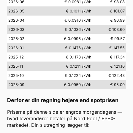
2026-06
€ 0.0981
/kWh
€ 98.08
2026-05
€ 0.1011
/kWh
€ 101.07
2026-04
€ 0.0910
/kWh
€ 90.99
2026-03
€ 0.1036
/kWh
€ 103.60
2026-02
€ 0.0996
/kWh
€ 99.57
2026-01
€ 0.1476
/kWh
€ 147.55
2025-12
€ 0.1173
/kWh
€ 117.34
2025-11
€ 0.1211
/kWh
€ 121.10
2025-10
€ 0.1224
/kWh
€ 122.43
2025-09
€ 0.0950
/kWh
€ 95.00
Derfor er din regning højere end spotprisen
Priserne på denne side er engros morgendagens —
hvad leverandører betaler på Nord Pool / EPEX-
markedet. Din slutregning lægger til: