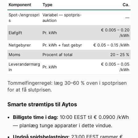
Komponent
Type
Ca.
Spot-/engrospri
Variabel — spotpris-
—
s
auktion
€ 0.005 – 0.20
Elafgift
Pr. kWh
/kWh
Netgebyrer
Pr. kWh + fast gebyr
€ 0.05 – 0.15 /kWh
Moms
Procent af total
20 – 25 %
Leverandørmarg
€ 0.005 – 0.05
Pr. kWh
in
/kWh
Tommelfingerregel: læg 30–60 % oven i spotprisen
for at få slutprisen.
Smarte strømtips til Aytos
Billigste time i dag:
10:00 EEST til € 0.0900 /kWh
— planlæg tunge apparater i dette vindue.
Undgå spidsbelastning:
23:00 EEST rammer €