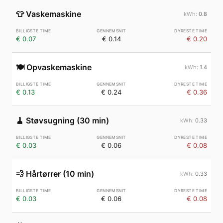
👕
Vaskemaskine
0.8
€ 0.07
€ 0.14
€ 0.20
🍽️
Opvaskemaskine
1.4
€ 0.13
€ 0.24
€ 0.36
🧹
Støvsugning (30 min)
0.33
€ 0.03
€ 0.06
€ 0.08
💨
Hårtørrer (10 min)
0.33
€ 0.03
€ 0.06
€ 0.08