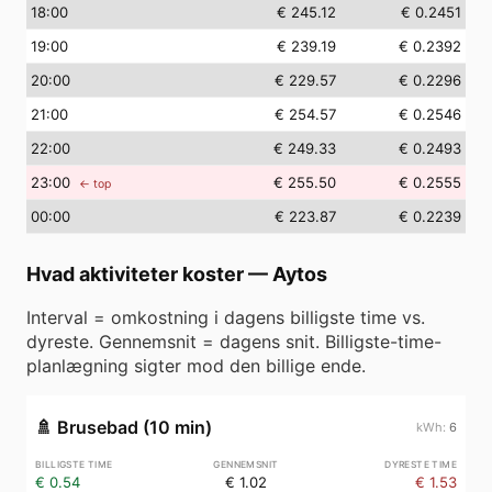
18
:00
€ 245.12
€ 0.2451
19
:00
€ 239.19
€ 0.2392
20
:00
€ 229.57
€ 0.2296
21
:00
€ 254.57
€ 0.2546
22
:00
€ 249.33
€ 0.2493
23
:00
€ 255.50
€ 0.2555
← top
00
:00
€ 223.87
€ 0.2239
Hvad aktiviteter koster
—
Aytos
Interval = omkostning i dagens billigste time vs.
dyreste. Gennemsnit = dagens snit. Billigste-time-
planlægning sigter mod den billige ende.
🚿
Brusebad (10 min)
6
€ 0.54
€ 1.02
€ 1.53