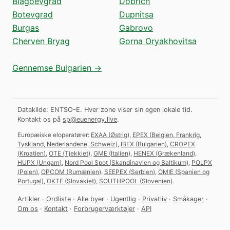
Blagoevgrad
Dobrich
Botevgrad
Dupnitsa
Burgas
Gabrovo
Cherven Bryag
Gorna Oryakhovitsa
Gennemse Bulgarien →
Datakilde: ENTSO-E. Hver zone viser sin egen lokale tid.
Kontakt os på
sp@euenergy.live
.
Europæiske eloperatører:
EXAA
(
Østrig
)
,
EPEX
(
Belgien, Frankrig,
Tyskland, Nederlandene, Schweiz
)
,
IBEX
(
Bulgarien
)
,
CROPEX
(
Kroatien
)
,
OTE
(
Tjekkiet
)
,
GME
(
Italien
)
,
HENEX
(
Grækenland
)
,
HUPX
(
Ungarn
)
,
Nord Pool Spot
(
Skandinavien og Baltikum
)
,
POLPX
(
Polen
)
,
OPCOM
(
Rumænien
)
,
SEEPEX
(
Serbien
)
,
OMIE
(
Spanien og
Portugal
)
,
OKTE
(
Slovakiet
)
,
SOUTHPOOL
(
Slovenien
)
.
Artikler
·
Ordliste
·
Alle byer
·
Ugentlig
·
Privatliv
·
Småkager
·
Om os
·
Kontakt
·
Forbrugerværktøjer
·
API