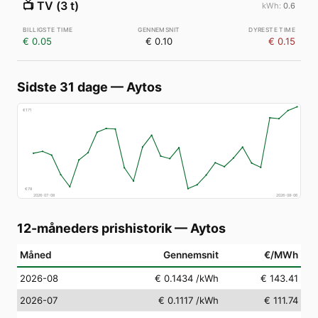
📺
TV (3 t)
0.6
€ 0.05
€ 0.10
€ 0.15
Sidste 31 dage
—
Aytos
€
171
€
78
2026-07-08
2026-08-06
12-måneders prishistorik
—
Aytos
Måned
Gennemsnit
€/MWh
2026-08
€ 0.1434
/kWh
€ 143.41
2026-07
€ 0.1117
/kWh
€ 111.74