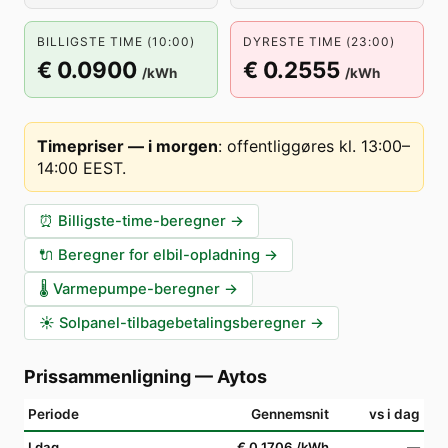
BILLIGSTE TIME (10:00)
DYRESTE TIME (23:00)
€ 0.0900
€ 0.2555
/kWh
/kWh
Timepriser — i morgen
:
offentliggøres kl. 13:00–
14:00 EEST
.
⏰
Billigste-time-beregner
→
🔌
Beregner for elbil-opladning
→
🌡️
Varmepumpe-beregner
→
☀️
Solpanel-tilbagebetalingsberegner
→
Prissammenligning
—
Aytos
Periode
Gennemsnit
vs i dag
I dag
€ 0.1706
/kWh
—