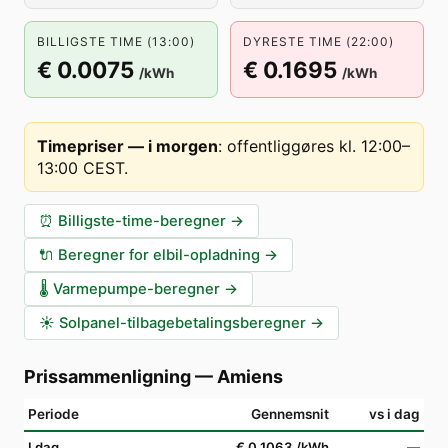
BILLIGSTE TIME (13:00)
DYRESTE TIME (22:00)
€ 0.0075
€ 0.1695
/kWh
/kWh
Timepriser — i morgen
:
offentliggøres kl. 12:00–
13:00 CEST
.
⏰
Billigste-time-beregner
→
🔌
Beregner for elbil-opladning
→
🌡️
Varmepumpe-beregner
→
☀️
Solpanel-tilbagebetalingsberegner
→
Prissammenligning
—
Amiens
Periode
Gennemsnit
vs i dag
I dag
€ 0.1063
/kWh
—