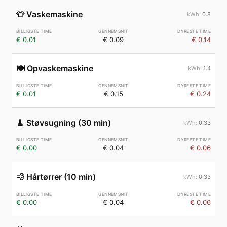
👕
Vaskemaskine
0.8
€ 0.01
€ 0.09
€ 0.14
🍽️
Opvaskemaskine
1.4
€ 0.01
€ 0.15
€ 0.24
🧹
Støvsugning (30 min)
0.33
€ 0.00
€ 0.04
€ 0.06
💨
Hårtørrer (10 min)
0.33
€ 0.00
€ 0.04
€ 0.06