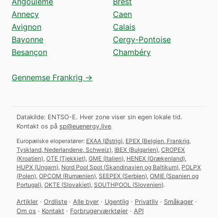
Angoulême
Brest
Annecy
Caen
Avignon
Calais
Bayonne
Cergy-Pontoise
Besançon
Chambéry
Gennemse Frankrig →
Datakilde: ENTSO-E. Hver zone viser sin egen lokale tid.
Kontakt os på
sp@euenergy.live
.
Europæiske eloperatører:
EXAA
(
Østrig
)
,
EPEX
(
Belgien, Frankrig,
Tyskland, Nederlandene, Schweiz
)
,
IBEX
(
Bulgarien
)
,
CROPEX
(
Kroatien
)
,
OTE
(
Tjekkiet
)
,
GME
(
Italien
)
,
HENEX
(
Grækenland
)
,
HUPX
(
Ungarn
)
,
Nord Pool Spot
(
Skandinavien og Baltikum
)
,
POLPX
(
Polen
)
,
OPCOM
(
Rumænien
)
,
SEEPEX
(
Serbien
)
,
OMIE
(
Spanien og
Portugal
)
,
OKTE
(
Slovakiet
)
,
SOUTHPOOL
(
Slovenien
)
.
Artikler
·
Ordliste
·
Alle byer
·
Ugentlig
·
Privatliv
·
Småkager
·
Om os
·
Kontakt
·
Forbrugerværktøjer
·
API