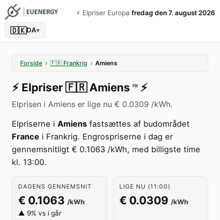
⚡️ Elpriser Europa
fredag den 7. august 2026
🇩🇰
DA
▾
Forside
›
🇫🇷
Frankrig
›
Amiens
⚡️
Elpriser
🇫🇷
Amiens
⚡️
FR
Elprisen i Amiens er lige nu € 0.0309 /kWh.
Elpriserne i
Amiens
fastsættes af budområdet
France
i Frankrig. Engrospriserne i dag er
gennemsnitligt € 0.1063 /kWh, med billigste time
kl. 13:00.
DAGENS GENNEMSNIT
LIGE NU (11:00)
€ 0.1063
€ 0.0309
/kWh
/kWh
▲ 9% vs i går