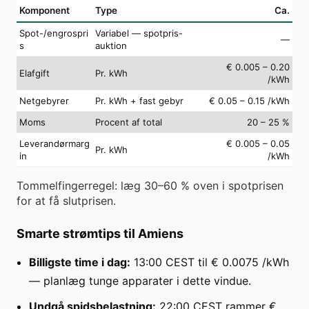
Komponent
Type
Ca.
Spot-/engrospri
Variabel — spotpris-
—
s
auktion
€ 0.005 – 0.20
Elafgift
Pr. kWh
/kWh
Netgebyrer
Pr. kWh + fast gebyr
€ 0.05 – 0.15 /kWh
Moms
Procent af total
20 – 25 %
Leverandørmarg
€ 0.005 – 0.05
Pr. kWh
in
/kWh
Tommelfingerregel: læg 30–60 % oven i spotprisen
for at få slutprisen.
Smarte strømtips til Amiens
Billigste time i dag:
13:00 CEST til € 0.0075 /kWh
— planlæg tunge apparater i dette vindue.
Undgå spidsbelastning:
22:00 CEST rammer €