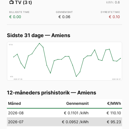
📺
TV (3 t)
0.6
€ 0.00
€ 0.06
€ 0.10
Sidste 31 dage
—
Amiens
€
153
€
50
2026-07-09
2026-08-07
12-måneders prishistorik
—
Amiens
Måned
Gennemsnit
€/MWh
2026-08
€ 0.1101
/kWh
€ 110.10
2026-07
€ 0.0952
/kWh
€ 95.23