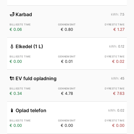
🛁
Karbad
7.5
€ 0.06
€ 0.80
€ 1.27
💧
Elkedel (1 L)
0.12
€ 0.00
€ 0.01
€ 0.02
🔌
EV fuld opladning
45
€ 0.34
€ 4.78
€ 7.63
📱
Oplad telefon
0.02
€ 0.00
€ 0.00
€ 0.00