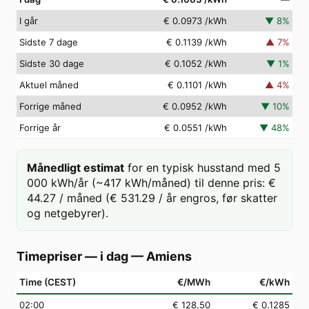
I går
€ 0.0973
/kWh
▼
8
%
Sidste 7 dage
€ 0.1139
/kWh
▲
7
%
Sidste 30 dage
€ 0.1052
/kWh
▼
1
%
Aktuel måned
€ 0.1101
/kWh
▲
4
%
Forrige måned
€ 0.0952
/kWh
▼
10
%
Forrige år
€ 0.0551
/kWh
▼
48
%
Månedligt estimat
for en typisk husstand med 5
000 kWh/år (~417 kWh/måned) til denne pris: €
44.27 / måned (€ 531.29 / år engros, før skatter
og netgebyrer).
Timepriser — i dag
—
Amiens
Time (CEST)
€/MWh
€/kWh
02
:00
€ 128.50
€ 0.1285