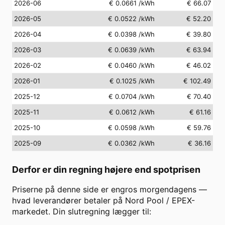
2026-06
€ 0.0661
/kWh
€ 66.07
2026-05
€ 0.0522
/kWh
€ 52.20
2026-04
€ 0.0398
/kWh
€ 39.80
2026-03
€ 0.0639
/kWh
€ 63.94
2026-02
€ 0.0460
/kWh
€ 46.02
2026-01
€ 0.1025
/kWh
€ 102.49
2025-12
€ 0.0704
/kWh
€ 70.40
2025-11
€ 0.0612
/kWh
€ 61.16
2025-10
€ 0.0598
/kWh
€ 59.76
2025-09
€ 0.0362
/kWh
€ 36.16
Derfor er din regning højere end spotprisen
Priserne på denne side er engros morgendagens —
hvad leverandører betaler på Nord Pool / EPEX-
markedet. Din slutregning lægger til: