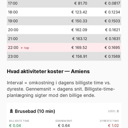
17
:00
€ 81.70
€ 0.0817
18
:00
€ 123.42
€ 0.1234
19
:00
€ 150.33
€ 0.1503
20
:00
€ 162.09
€ 0.1621
21
:00
€ 163.12
€ 0.1631
22
:00
€ 169.52
€ 0.1695
← top
23
:00
€ 156.91
€ 0.1569
Hvad aktiviteter koster
—
Amiens
Interval = omkostning i dagens billigste time vs.
dyreste. Gennemsnit = dagens snit. Billigste-time-
planlægning sigter mod den billige ende.
🚿
Brusebad (10 min)
6
€ 0.04
€ 0.64
€ 1.02