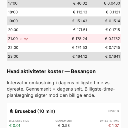
17
:00
€ 46.02
€ 0.0460
18
:00
€ 112.13
€ 0.1121
19
:00
€ 151.43
€ 0.1514
20
:00
€ 171.51
€ 0.1715
21
:00
€ 178.24
€ 0.1782
← top
22
:00
€ 174.53
€ 0.1745
23
:00
€ 164.12
€ 0.1641
Hvad aktiviteter koster
—
Besançon
Interval = omkostning i dagens billigste time vs.
dyreste. Gennemsnit = dagens snit. Billigste-time-
planlægning sigter mod den billige ende.
🚿
Brusebad (10 min)
6
€ 0.01
€ 0.58
€ 1.07