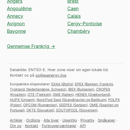
Angers
Brest
Angoulême
Caen
Annecy
Calais
Avignon
Cergy-Pontoise
Bayonne
Chambéry
Gennemse Frankrig →
Datakilde: ENTSO-E. Hver zone viser sin egen lokale tid.
Kontakt os på
sp@euenergy.live
.
Europæiske eloperatører:
EXAA
(
Østrig
)
,
EPEX
(
Belgien, Frankrig,
Tyskland, Nederlandene, Schweiz
)
,
IBEX
(
Bulgarien
)
,
CROPEX
(
Kroatien
)
,
OTE
(
Tjekkiet
)
,
GME
(
Italien
)
,
HENEX
(
Grækenland
)
,
HUPX
(
Ungarn
)
,
Nord Pool Spot
(
Skandinavien og Baltikum
)
,
POLPX
(
Polen
)
,
OPCOM
(
Rumænien
)
,
SEEPEX
(
Serbien
)
,
OMIE
(
Spanien og
Portugal
)
,
OKTE
(
Slovakiet
)
,
SOUTHPOOL
(
Slovenien
)
.
Artikler
·
Ordliste
·
Alle byer
·
Ugentlig
·
Privatliv
·
Småkager
·
Om os
·
Kontakt
·
Forbrugerværktøjer
·
API