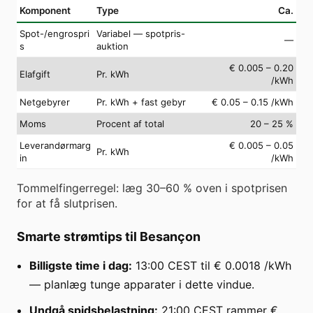
Komponent
Type
Ca.
Spot-/engrospri
Variabel — spotpris-
—
s
auktion
€ 0.005 – 0.20
Elafgift
Pr. kWh
/kWh
Netgebyrer
Pr. kWh + fast gebyr
€ 0.05 – 0.15 /kWh
Moms
Procent af total
20 – 25 %
Leverandørmarg
€ 0.005 – 0.05
Pr. kWh
in
/kWh
Tommelfingerregel: læg 30–60 % oven i spotprisen
for at få slutprisen.
Smarte strømtips til Besançon
Billigste time i dag:
13:00 CEST til € 0.0018 /kWh
— planlæg tunge apparater i dette vindue.
Undgå spidsbelastning:
21:00 CEST rammer €