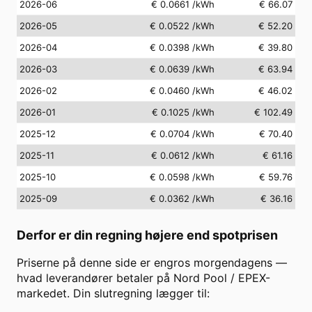
2026-06
€ 0.0661
/kWh
€ 66.07
2026-05
€ 0.0522
/kWh
€ 52.20
2026-04
€ 0.0398
/kWh
€ 39.80
2026-03
€ 0.0639
/kWh
€ 63.94
2026-02
€ 0.0460
/kWh
€ 46.02
2026-01
€ 0.1025
/kWh
€ 102.49
2025-12
€ 0.0704
/kWh
€ 70.40
2025-11
€ 0.0612
/kWh
€ 61.16
2025-10
€ 0.0598
/kWh
€ 59.76
2025-09
€ 0.0362
/kWh
€ 36.16
Derfor er din regning højere end spotprisen
Priserne på denne side er engros morgendagens —
hvad leverandører betaler på Nord Pool / EPEX-
markedet. Din slutregning lægger til: