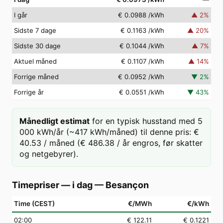
I går
€ 0.0988
/kWh
▲
2
%
Sidste 7 dage
€ 0.1163
/kWh
▲
20
%
Sidste 30 dage
€ 0.1044
/kWh
▲
7
%
Aktuel måned
€ 0.1107
/kWh
▲
14
%
Forrige måned
€ 0.0952
/kWh
▼
2
%
Forrige år
€ 0.0551
/kWh
▼
43
%
Månedligt estimat
for en typisk husstand med 5
000 kWh/år (~417 kWh/måned) til denne pris: €
40.53 / måned (€ 486.38 / år engros, før skatter
og netgebyrer).
Timepriser — i dag
—
Besançon
Time (CEST)
€/MWh
€/kWh
02
:00
€ 122.11
€ 0.1221