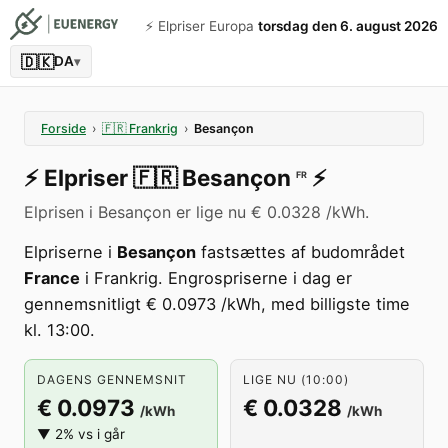
⚡️ Elpriser Europa
torsdag den 6. august 2026
🇩🇰
DA
▾
Forside
›
🇫🇷
Frankrig
›
Besançon
⚡️
Elpriser
🇫🇷
Besançon
⚡️
FR
Elprisen i Besançon er lige nu € 0.0328 /kWh.
Elpriserne i
Besançon
fastsættes af budområdet
France
i Frankrig. Engrospriserne i dag er
gennemsnitligt € 0.0973 /kWh, med billigste time
kl. 13:00.
DAGENS GENNEMSNIT
LIGE NU (10:00)
€ 0.0973
€ 0.0328
/kWh
/kWh
▼ 2% vs i går