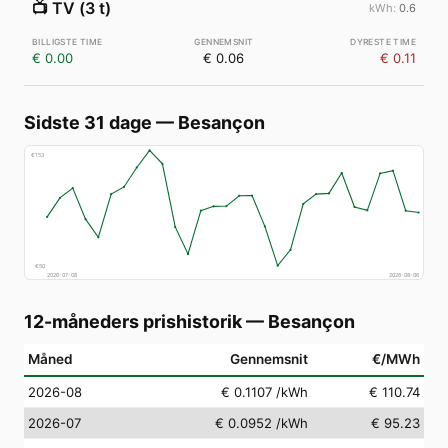
📺
TV (3 t)
0.6
€ 0.00
€ 0.06
€ 0.11
Sidste 31 dage
—
Besançon
€
153
€
50
2026-07-08
2026-08-06
12-måneders prishistorik
—
Besançon
Måned
Gennemsnit
€/MWh
2026-08
€ 0.1107
/kWh
€ 110.74
2026-07
€ 0.0952
/kWh
€ 95.23