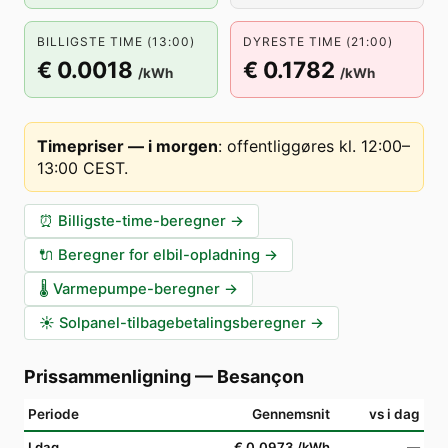
BILLIGSTE TIME (13:00)
DYRESTE TIME (21:00)
€ 0.0018
€ 0.1782
/kWh
/kWh
Timepriser — i morgen
:
offentliggøres kl. 12:00–
13:00 CEST
.
⏰
Billigste-time-beregner
→
🔌
Beregner for elbil-opladning
→
🌡️
Varmepumpe-beregner
→
☀️
Solpanel-tilbagebetalingsberegner
→
Prissammenligning
—
Besançon
Periode
Gennemsnit
vs i dag
I dag
€ 0.0973
/kWh
—