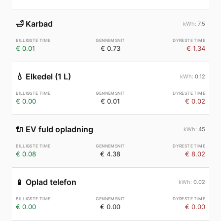
🛁
Karbad
7.5
€ 0.01
€ 0.73
€ 1.34
💧
Elkedel (1 L)
0.12
€ 0.00
€ 0.01
€ 0.02
🔌
EV fuld opladning
45
€ 0.08
€ 4.38
€ 8.02
📱
Oplad telefon
0.02
€ 0.00
€ 0.00
€ 0.00