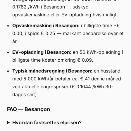
0.1782 /kWh i Besançon — udskyd
opvaskemaskine eller EV-opladning hvis muligt.
Opvaskemaskine i Besançon:
i billigste time ~€
0.00; i spids € 0.25 — markant besparelse over et
år.
EV-opladning i Besançon:
en 50 kWh-opladning i
billigste time koster omkring € 0.09.
Typisk månedsregning i Besançon:
en husstand
med 5 000 kWh/år betaler ca. € 41 denne måned
ved aktuelle engrospriser (€ 0.1044 /kWh 30-
dages snit).
FAQ
—
Besançon
Hvordan fastsættes elprisen?