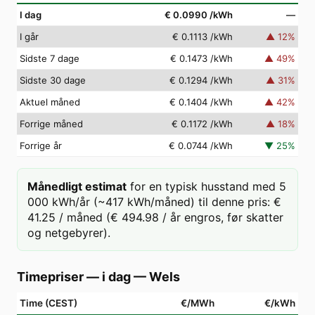
I dag
€ 0.0990
/kWh
—
I går
€ 0.1113
/kWh
▲
12
%
Sidste 7 dage
€ 0.1473
/kWh
▲
49
%
Sidste 30 dage
€ 0.1294
/kWh
▲
31
%
Aktuel måned
€ 0.1404
/kWh
▲
42
%
Forrige måned
€ 0.1172
/kWh
▲
18
%
Forrige år
€ 0.0744
/kWh
▼
25
%
Månedligt estimat
for en typisk husstand med 5
000 kWh/år (~417 kWh/måned) til denne pris: €
41.25 / måned (€ 494.98 / år engros, før skatter
og netgebyrer).
Timepriser — i dag
—
Wels
Time (CEST)
€/MWh
€/kWh