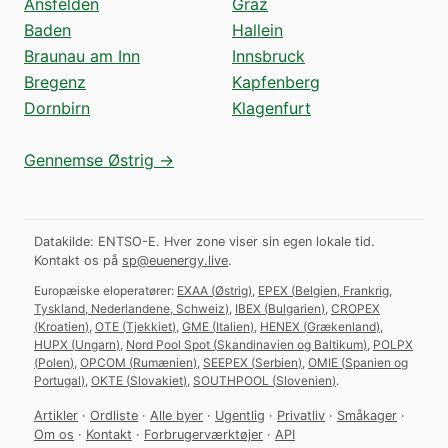
Ansfelden
Graz
Baden
Hallein
Braunau am Inn
Innsbruck
Bregenz
Kapfenberg
Dornbirn
Klagenfurt
Gennemse Østrig →
Datakilde: ENTSO-E. Hver zone viser sin egen lokale tid.
Kontakt os på
sp@euenergy.live
.
Europæiske eloperatører:
EXAA
(
Østrig
)
,
EPEX
(
Belgien, Frankrig,
Tyskland, Nederlandene, Schweiz
)
,
IBEX
(
Bulgarien
)
,
CROPEX
(
Kroatien
)
,
OTE
(
Tjekkiet
)
,
GME
(
Italien
)
,
HENEX
(
Grækenland
)
,
HUPX
(
Ungarn
)
,
Nord Pool Spot
(
Skandinavien og Baltikum
)
,
POLPX
(
Polen
)
,
OPCOM
(
Rumænien
)
,
SEEPEX
(
Serbien
)
,
OMIE
(
Spanien og
Portugal
)
,
OKTE
(
Slovakiet
)
,
SOUTHPOOL
(
Slovenien
)
.
Artikler
·
Ordliste
·
Alle byer
·
Ugentlig
·
Privatliv
·
Småkager
·
Om os
·
Kontakt
·
Forbrugerværktøjer
·
API