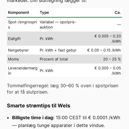
markedet. Din slutregning lægger til:
Komponent
Type
Ca.
Spot-/engrospri
Variabel — spotpris-
—
s
auktion
€ 0.005 – 0.20
Elafgift
Pr. kWh
/kWh
Netgebyrer
Pr. kWh + fast gebyr
€ 0.05 – 0.15 /kWh
Moms
Procent af total
20 – 25 %
Leverandørmarg
€ 0.005 – 0.05
Pr. kWh
in
/kWh
Tommelfingerregel: læg 30–60 % oven i spotprisen
for at få slutprisen.
Smarte strømtips til Wels
Billigste time i dag:
15:00 CEST til € 0.0001 /kWh
— planlæg tunge apparater i dette vindue.