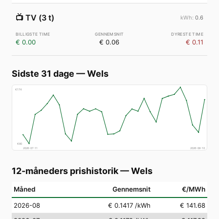
📺
TV (3 t)
0.6
€ 0.00
€ 0.06
€ 0.11
Sidste 31 dage
—
Wels
€
174
€
80
2026-07-11
2026-08-10
12-måneders prishistorik
—
Wels
Måned
Gennemsnit
€/MWh
2026-08
€ 0.1417
/kWh
€ 141.68