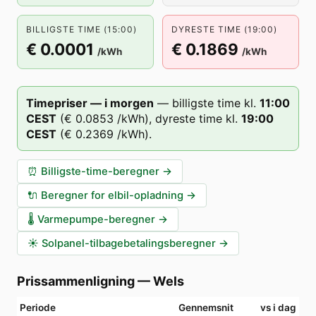
BILLIGSTE TIME (15:00)
DYRESTE TIME (19:00)
€ 0.0001
€ 0.1869
/kWh
/kWh
Timepriser — i morgen
—
billigste time kl.
11
:00
CEST
(
€ 0.0853
/kWh),
dyreste time kl.
19
:00
CEST
(
€ 0.2369
/kWh).
⏰
Billigste-time-beregner
→
🔌
Beregner for elbil-opladning
→
🌡️
Varmepumpe-beregner
→
☀️
Solpanel-tilbagebetalingsberegner
→
Prissammenligning
—
Wels
Periode
Gennemsnit
vs i dag