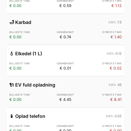
€ 0.00
€ 0.59
€ 1.12
🛁
Karbad
7.5
€ 0.00
€ 0.74
€ 1.40
💧
Elkedel (1 L)
0.12
€ 0.00
€ 0.01
€ 0.02
🔌
EV fuld opladning
45
€ 0.00
€ 4.45
€ 8.41
📱
Oplad telefon
0.02
€ 0.00
€ 0.00
€ 0.00