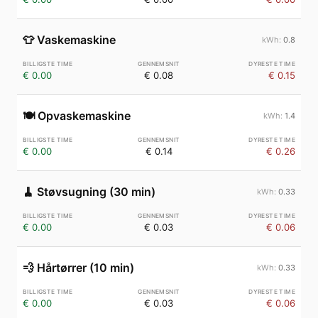
👕
Vaskemaskine
0.8
€ 0.00
€ 0.08
€ 0.15
🍽️
Opvaskemaskine
1.4
€ 0.00
€ 0.14
€ 0.26
🧹
Støvsugning (30 min)
0.33
€ 0.00
€ 0.03
€ 0.06
💨
Hårtørrer (10 min)
0.33
€ 0.00
€ 0.03
€ 0.06