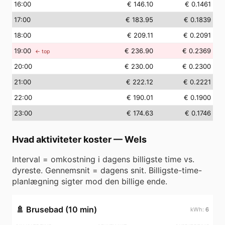
16
:00
€ 146.10
€ 0.1461
17
:00
€ 183.95
€ 0.1839
18
:00
€ 209.11
€ 0.2091
19
:00
€ 236.90
€ 0.2369
← top
20
:00
€ 230.00
€ 0.2300
21
:00
€ 222.12
€ 0.2221
22
:00
€ 190.01
€ 0.1900
23
:00
€ 174.63
€ 0.1746
Hvad aktiviteter koster
—
Wels
Interval = omkostning i dagens billigste time vs.
dyreste. Gennemsnit = dagens snit. Billigste-time-
planlægning sigter mod den billige ende.
🚿
Brusebad (10 min)
6