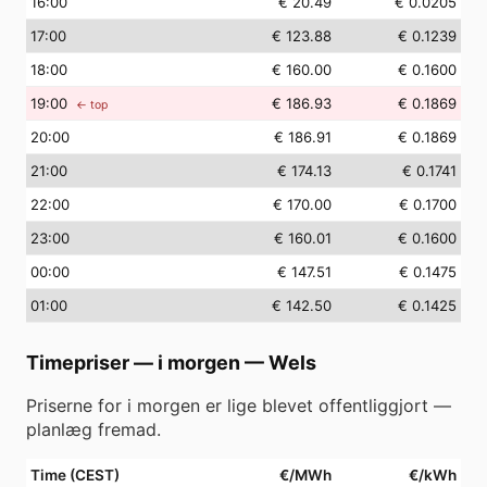
16
:00
€ 20.49
€ 0.0205
17
:00
€ 123.88
€ 0.1239
18
:00
€ 160.00
€ 0.1600
19
:00
€ 186.93
€ 0.1869
← top
20
:00
€ 186.91
€ 0.1869
21
:00
€ 174.13
€ 0.1741
22
:00
€ 170.00
€ 0.1700
23
:00
€ 160.01
€ 0.1600
00
:00
€ 147.51
€ 0.1475
01
:00
€ 142.50
€ 0.1425
Timepriser — i morgen
—
Wels
Priserne for i morgen er lige blevet offentliggjort —
planlæg fremad.
Time (CEST)
€/MWh
€/kWh