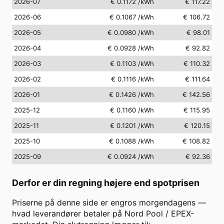
2026-07
€ 0.1172
/kWh
€ 117.22
2026-06
€ 0.1067
/kWh
€ 106.72
2026-05
€ 0.0980
/kWh
€ 98.01
2026-04
€ 0.0928
/kWh
€ 92.82
2026-03
€ 0.1103
/kWh
€ 110.32
2026-02
€ 0.1116
/kWh
€ 111.64
2026-01
€ 0.1426
/kWh
€ 142.56
2025-12
€ 0.1160
/kWh
€ 115.95
2025-11
€ 0.1201
/kWh
€ 120.15
2025-10
€ 0.1088
/kWh
€ 108.82
2025-09
€ 0.0924
/kWh
€ 92.36
Derfor er din regning højere end spotprisen
Priserne på denne side er engros morgendagens —
hvad leverandører betaler på Nord Pool / EPEX-