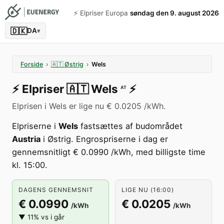
⚡️ Elpriser Europa
søndag den 9. august 2026
🇩🇰
DA
▾
Forside
›
🇦🇹
Østrig
›
Wels
⚡️
Elpriser
🇦🇹
Wels
⚡️
AT
Elprisen i Wels er lige nu € 0.0205 /kWh.
Elpriserne i
Wels
fastsættes af budområdet
Austria
i Østrig. Engrospriserne i dag er
gennemsnitligt € 0.0990 /kWh, med billigste time
kl. 15:00.
DAGENS GENNEMSNIT
LIGE NU (16:00)
€ 0.0990
€ 0.0205
/kWh
/kWh
▼ 11% vs i går