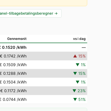
anel-tilbagebetalingsberegner
→
Gennemsnit
vs i dag
€ 0.1520
/kWh
—
€ 0.1742
/kWh
▲
15
%
€ 0.1509
/kWh
▼
1
%
€ 0.1288
/kWh
▼
15
%
€ 0.1504
/kWh
▼
1
%
€ 0.1172
/kWh
▼
23
%
€ 0.0744
/kWh
▼
51
%