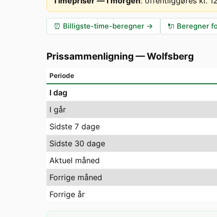
Timepriser — i morgen
:
offentliggøres kl. 
⏰
Billigste-time-beregner
→
🔌
Beregner fo
Prissammenligning
—
Wolfsberg
Periode
I dag
I går
Sidste 7 dage
Sidste 30 dage
Aktuel måned
Forrige måned
Forrige år