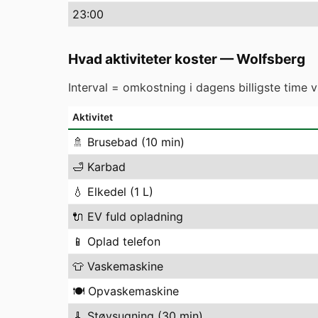
23
:00
Hvad aktiviteter koster
—
Wolfsberg
Interval = omkostning i dagens billigste time 
Aktivitet
🚿
Brusebad (10 min)
🛁
Karbad
💧
Elkedel (1 L)
🔌
EV fuld opladning
📱
Oplad telefon
👕
Vaskemaskine
🍽️
Opvaskemaskine
🧹
Støvsugning (30 min)