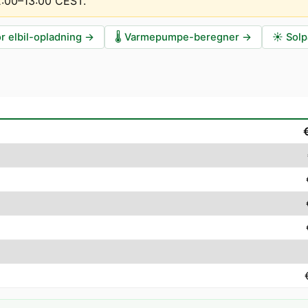
12:00–13:00 CEST
.
r elbil-opladning
→
🌡️
Varmepumpe-beregner
→
☀️
Solp