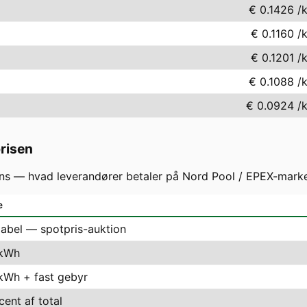
€ 0.1426
/
€ 0.1160
/
€ 0.1201
/
€ 0.1088
/
€ 0.0924
/
prisen
s — hvad leverandører betaler på Nord Pool / EPEX-markede
e
iabel — spotpris-auktion
 kWh
 kWh + fast gebyr
cent af total