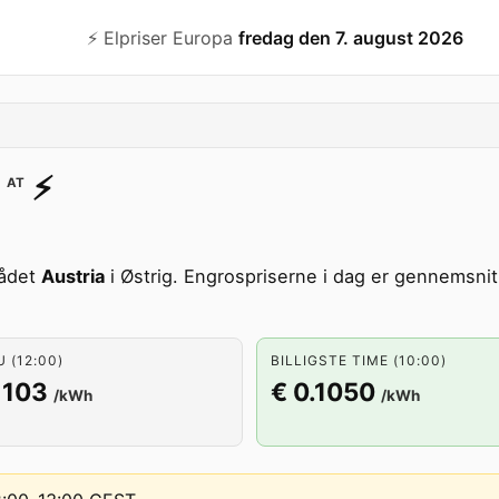
⚡️ Elpriser Europa
fredag den 7. august 2026
⚡️
AT
rådet
Austria
i Østrig. Engrospriserne i dag er gennemsnitl
U (12:00)
BILLIGSTE TIME (10:00)
1103
€ 0.1050
/kWh
/kWh