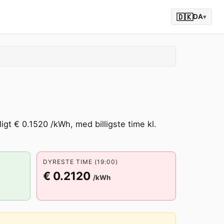
🇩🇰
DA
▾
igt € 0.1520 /kWh, med billigste time kl.
DYRESTE TIME (19:00)
€ 0.2120
/kWh