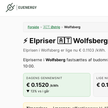
Forside
›
🇦🇹
Østrig
›
Wolfsberg
⚡️
Elpriser
🇦🇹
Wolfsberg
Elprisen i Wolfsberg er lige nu € 0.1103 /kWh.
Elpriserne i
Wolfsberg
fastsættes af budom
10:00.
DAGENS GENNEMSNIT
LIGE N
€ 0.1520
€ 0.
/kWh
▼ 13% vs i går