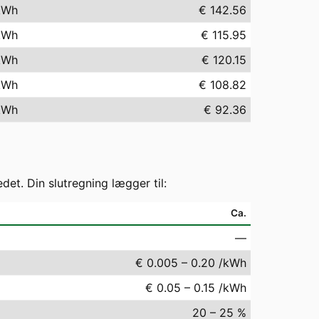
kWh
€ 142.56
kWh
€ 115.95
kWh
€ 120.15
kWh
€ 108.82
kWh
€ 92.36
t. Din slutregning lægger til:
Ca.
—
€ 0.005 – 0.20 /kWh
€ 0.05 – 0.15 /kWh
20 – 25 %