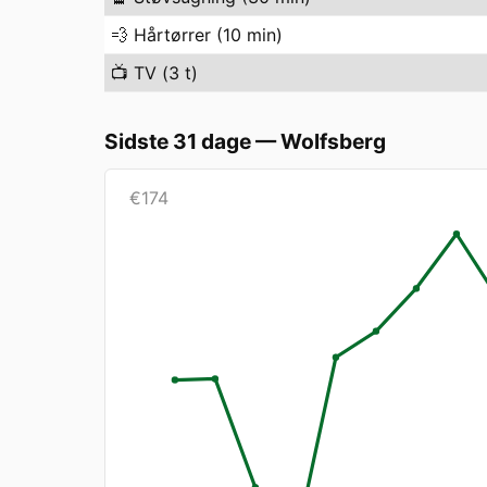
💨
Hårtørrer (10 min)
📺
TV (3 t)
Sidste 31 dage
—
Wolfsberg
€
174