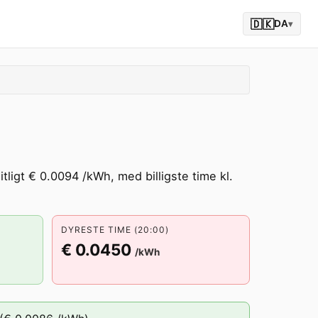
🇩🇰
DA
▾
ligt € 0.0094 /kWh, med billigste time kl.
DYRESTE TIME (20:00)
€ 0.0450
/kWh