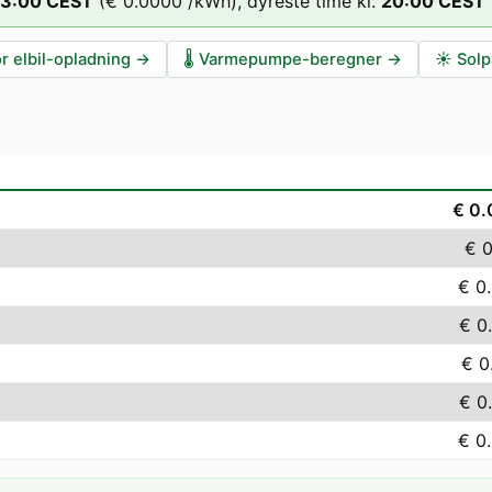
13
:00
CEST
(
€ 0.0000
/kWh),
dyreste time kl.
20
:00
CEST
r elbil-opladning
→
🌡️
Varmepumpe-beregner
→
☀️
Solp
€ 0
€ 0
€ 0
€ 0
€ 0
€ 0
€ 0