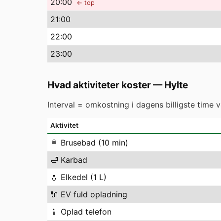
20
:00
← top
21
:00
22
:00
23
:00
Hvad aktiviteter koster
—
Hylte
Interval = omkostning i dagens billigste time 
Aktivitet
🚿
Brusebad (10 min)
🛁
Karbad
💧
Elkedel (1 L)
🔌
EV fuld opladning
📱
Oplad telefon