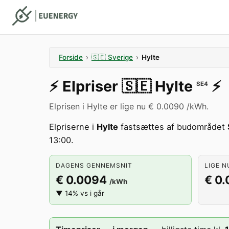
Forside
›
🇸🇪
Sverige
›
Hylte
⚡️
Elpriser
🇸🇪
Hylte
⚡️
SE4
Elprisen i Hylte er lige nu € 0.0090 /kWh.
Elpriserne i
Hylte
fastsættes af budområdet
13:00.
DAGENS GENNEMSNIT
LIGE N
€ 0.0094
€ 0
/kWh
▼ 14% vs i går