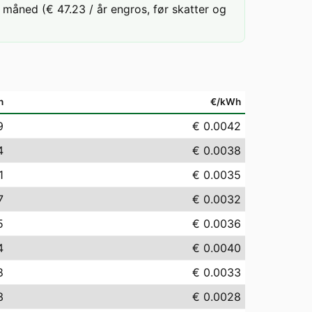
måned (€ 47.23 / år engros, før skatter og
h
€/kWh
9
€ 0.0042
4
€ 0.0038
1
€ 0.0035
7
€ 0.0032
5
€ 0.0036
4
€ 0.0040
8
€ 0.0033
3
€ 0.0028