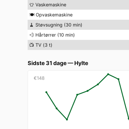
👕
Vaskemaskine
🍽️
Opvaskemaskine
🧹
Støvsugning (30 min)
💨
Hårtørrer (10 min)
📺
TV (3 t)
Sidste 31 dage
—
Hylte
€
148