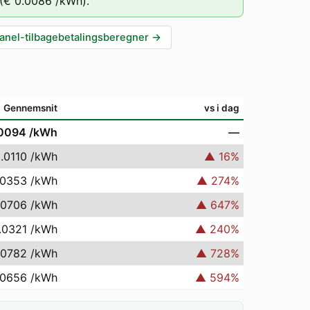
(
€ 0.0086
/kWh).
anel-tilbagebetalingsberegner
→
Gennemsnit
vs i dag
.0094
/kWh
—
.0110
/kWh
▲
16
%
.0353
/kWh
▲
274
%
.0706
/kWh
▲
647
%
.0321
/kWh
▲
240
%
.0782
/kWh
▲
728
%
.0656
/kWh
▲
594
%