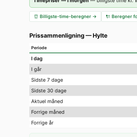
Timepriser — i morgen
—
billigste time kl.
⏰
Billigste-time-beregner
→
🔌
Beregner fo
Prissammenligning
—
Hylte
Periode
I dag
I går
Sidste 7 dage
Sidste 30 dage
Aktuel måned
Forrige måned
Forrige år