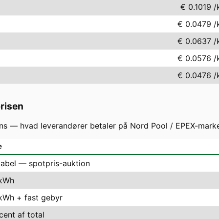
€ 0.1019
/
€ 0.0479
/
€ 0.0637
/
€ 0.0576
/
€ 0.0476
/
prisen
s — hvad leverandører betaler på Nord Pool / EPEX-markede
e
iabel — spotpris-auktion
 kWh
 kWh + fast gebyr
cent af total