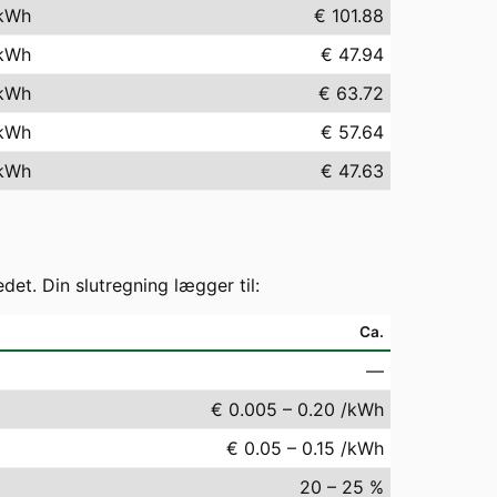
kWh
€ 101.88
kWh
€ 47.94
kWh
€ 63.72
kWh
€ 57.64
kWh
€ 47.63
t. Din slutregning lægger til:
Ca.
—
€ 0.005 – 0.20 /kWh
€ 0.05 – 0.15 /kWh
20 – 25 %