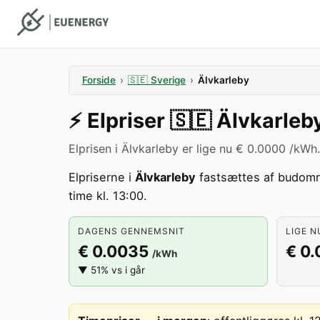
Forside
›
🇸🇪
Sverige
›
Älvkarleby
⚡️
Elpriser
🇸🇪
Älvkarleb
Elprisen i Älvkarleby er lige nu € 0.0000 /kWh.
Elpriserne i
Älvkarleby
fastsættes af budom
time kl. 13:00.
DAGENS GENNEMSNIT
LIGE N
€ 0.0035
€ 0
/kWh
▼ 51% vs i går