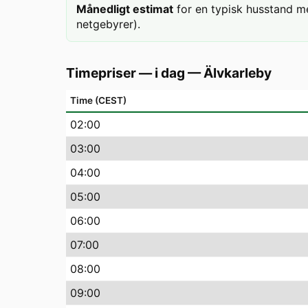
Månedligt estimat
for en typisk husstand m
netgebyrer).
Timepriser — i dag
—
Älvkarleby
Time (CEST)
02
:00
03
:00
04
:00
05
:00
06
:00
07
:00
08
:00
09
:00