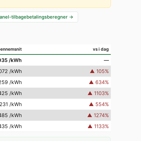
anel-tilbagebetalingsberegner
→
ennemsnit
vs i dag
035
/kWh
—
072
/kWh
▲
105
%
259
/kWh
▲
634
%
425
/kWh
▲
1103
%
231
/kWh
▲
554
%
485
/kWh
▲
1274
%
435
/kWh
▲
1133
%