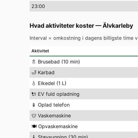
23
:00
Hvad aktiviteter koster
—
Älvkarleby
Interval = omkostning i dagens billigste time 
Aktivitet
🚿
Brusebad (10 min)
🛁
Karbad
💧
Elkedel (1 L)
🔌
EV fuld opladning
📱
Oplad telefon
👕
Vaskemaskine
🍽️
Opvaskemaskine
🧹
Støvsugning (30 min)