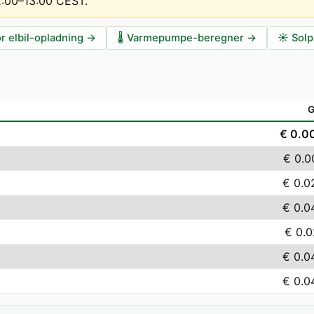
12:00–13:00 CEST
.
r elbil-opladning
→
🌡️
Varmepumpe-beregner
→
☀️
Solp
G
€ 0.0
€ 0.0
€ 0.0
€ 0.0
€ 0.0
€ 0.0
€ 0.0