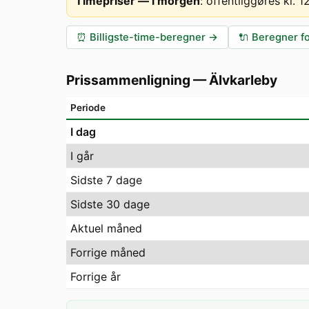
Timepriser — i morgen
:
offentliggøres kl. 
⏰
Billigste-time-beregner
→
🔌
Beregner fo
Prissammenligning
—
Älvkarleby
Periode
I dag
I går
Sidste 7 dage
Sidste 30 dage
Aktuel måned
Forrige måned
Forrige år