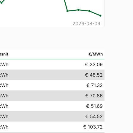
2026-08-09
snit
€/MWh
kWh
€ 23.09
kWh
€ 48.52
kWh
€ 71.32
kWh
€ 70.86
kWh
€ 51.69
kWh
€ 54.52
kWh
€ 103.72