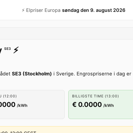
⚡️ Elpriser Europa
søndag den 9. august 2026
y
⚡️
SE3
rådet
SE3 (Stockholm)
i Sverige. Engrospriserne i dag er
U (12:00)
BILLIGSTE TIME (13:00)
.0000
€ 0.0000
/kWh
/kWh