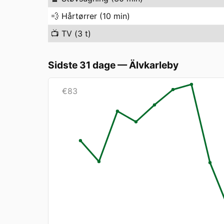
💨
Hårtørrer (10 min)
📺
TV (3 t)
Sidste 31 dage
—
Älvkarleby
€
83