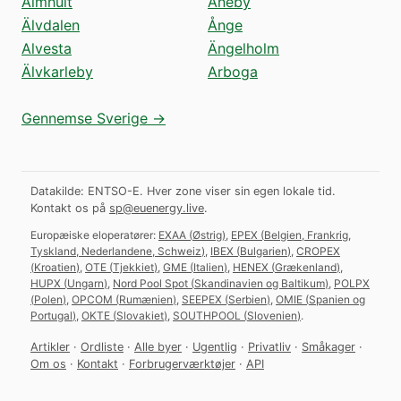
Älmhult
Aneby
Älvdalen
Ånge
Alvesta
Ängelholm
Älvkarleby
Arboga
Gennemse Sverige →
Datakilde: ENTSO-E. Hver zone viser sin egen lokale tid.
Kontakt os på
sp@euenergy.live
.
Europæiske eloperatører:
EXAA
(
Østrig
)
,
EPEX
(
Belgien, Frankrig,
Tyskland, Nederlandene, Schweiz
)
,
IBEX
(
Bulgarien
)
,
CROPEX
(
Kroatien
)
,
OTE
(
Tjekkiet
)
,
GME
(
Italien
)
,
HENEX
(
Grækenland
)
,
HUPX
(
Ungarn
)
,
Nord Pool Spot
(
Skandinavien og Baltikum
)
,
POLPX
(
Polen
)
,
OPCOM
(
Rumænien
)
,
SEEPEX
(
Serbien
)
,
OMIE
(
Spanien og
Portugal
)
,
OKTE
(
Slovakiet
)
,
SOUTHPOOL
(
Slovenien
)
.
Artikler
·
Ordliste
·
Alle byer
·
Ugentlig
·
Privatliv
·
Småkager
·
Om os
·
Kontakt
·
Forbrugerværktøjer
·
API