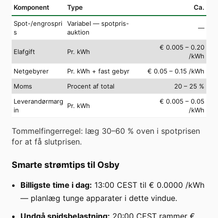
Komponent
Type
Ca.
Spot-/engrospri
Variabel — spotpris-
—
s
auktion
€ 0.005 – 0.20
Elafgift
Pr. kWh
/kWh
Netgebyrer
Pr. kWh + fast gebyr
€ 0.05 – 0.15 /kWh
Moms
Procent af total
20 – 25 %
Leverandørmarg
€ 0.005 – 0.05
Pr. kWh
in
/kWh
Tommelfingerregel: læg 30–60 % oven i spotprisen
for at få slutprisen.
Smarte strømtips til Osby
Billigste time i dag:
13:00 CEST til € 0.0000 /kWh
— planlæg tunge apparater i dette vindue.
Undgå spidsbelastning:
20:00 CEST rammer €