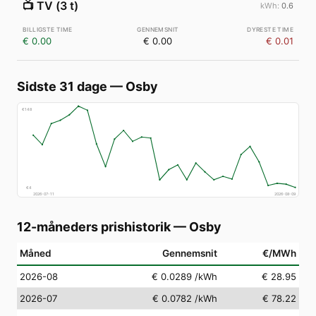
📺
TV (3 t)
0.6
€ 0.00
€ 0.00
€ 0.01
Sidste 31 dage
—
Osby
€
148
€
4
2026-07-11
2026-08-09
12-måneders prishistorik
—
Osby
Måned
Gennemsnit
€/MWh
2026-08
€ 0.0289
/kWh
€ 28.95
2026-07
€ 0.0782
/kWh
€ 78.22