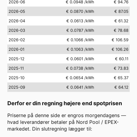
2026-06
€ 0.0948
/kWh
€ 94.76
2026-05
€ 0.0870
/kWh
€ 87.05
2026-04
€ 0.0613
/kWh
€ 61.32
2026-03
€ 0.0787
/kWh
€ 78.68
2026-02
€ 0.1066
/kWh
€ 106.59
2026-01
€ 0.1063
/kWh
€ 106.26
2025-12
€ 0.0601
/kWh
€ 60.11
2025-11
€ 0.0738
/kWh
€ 73.83
2025-10
€ 0.0654
/kWh
€ 65.37
2025-09
€ 0.0641
/kWh
€ 64.12
Derfor er din regning højere end spotprisen
Priserne på denne side er engros morgendagens —
hvad leverandører betaler på Nord Pool / EPEX-
markedet. Din slutregning lægger til: