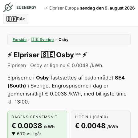
⚡️ Elpriser Europa
søndag den 9. august 2026
🇩🇰
DA
▾
Forside
›
🇸🇪
Sverige
›
Osby
⚡️
Elpriser
🇸🇪
Osby
⚡️
SE4
Elprisen i Osby er lige nu € 0.0048 /kWh.
Elpriserne i
Osby
fastsættes af budområdet
SE4
(South)
i Sverige. Engrospriserne i dag er
gennemsnitligt € 0.0038 /kWh, med billigste time
kl. 13:00.
DAGENS GENNEMSNIT
LIGE NU (03:00)
€ 0.0038
€ 0.0048
/kWh
/kWh
▼ 60% vs i går