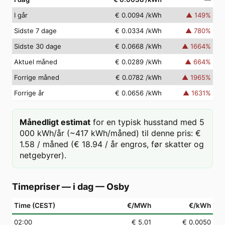
I går
€ 0.0094
/kWh
▲
149
%
Sidste 7 dage
€ 0.0334
/kWh
▲
780
%
Sidste 30 dage
€ 0.0668
/kWh
▲
1664
%
Aktuel måned
€ 0.0289
/kWh
▲
664
%
Forrige måned
€ 0.0782
/kWh
▲
1965
%
Forrige år
€ 0.0656
/kWh
▲
1631
%
Månedligt estimat
for en typisk husstand med 5
000 kWh/år (~417 kWh/måned) til denne pris: €
1.58 / måned (€ 18.94 / år engros, før skatter og
netgebyrer).
Timepriser — i dag
—
Osby
Time (CEST)
€/MWh
€/kWh
02
:00
€ 5.01
€ 0.0050