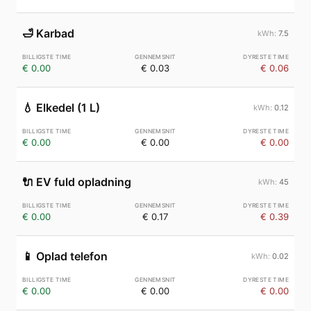
🛁
Karbad
7.5
€ 0.00
€ 0.03
€ 0.06
💧
Elkedel (1 L)
0.12
€ 0.00
€ 0.00
€ 0.00
🔌
EV fuld opladning
45
€ 0.00
€ 0.17
€ 0.39
📱
Oplad telefon
0.02
€ 0.00
€ 0.00
€ 0.00