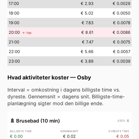
17
:00
€ 2.93
€ 0.0029
18
:00
€ 5.02
€ 0.0050
19
:00
€ 7.83
€ 0.0078
20
:00
€ 8.61
€ 0.0086
← top
21
:00
€ 7.47
€ 0.0075
22
:00
€ 5.66
€ 0.0057
23
:00
€ 3.89
€ 0.0039
Hvad aktiviteter koster
—
Osby
Interval = omkostning i dagens billigste time vs.
dyreste. Gennemsnit = dagens snit. Billigste-time-
planlægning sigter mod den billige ende.
🚿
Brusebad (10 min)
6
€ 0.00
€ 0.02
€ 0.05