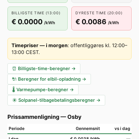
BILLIGSTE TIME (13:00)
DYRESTE TIME (20:00)
€ 0.0000
€ 0.0086
/kWh
/kWh
Timepriser — i morgen
:
offentliggøres kl. 12:00–
13:00 CEST
.
⏰
Billigste-time-beregner
→
🔌
Beregner for elbil-opladning
→
🌡️
Varmepumpe-beregner
→
☀️
Solpanel-tilbagebetalingsberegner
→
Prissammenligning
—
Osby
Periode
Gennemsnit
vs i dag
I dag
€ 0.0038
/kWh
—