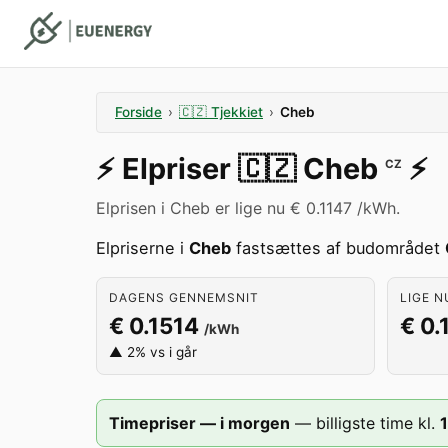
Forside
›
🇨🇿
Tjekkiet
›
Cheb
⚡️
Elpriser
🇨🇿
Cheb
⚡️
CZ
Elprisen i Cheb er lige nu € 0.1147 /kWh.
Elpriserne i
Cheb
fastsættes af budområdet
DAGENS GENNEMSNIT
LIGE N
€ 0.1514
€ 0.
/kWh
▲ 2% vs i går
Timepriser — i morgen
—
billigste time kl.