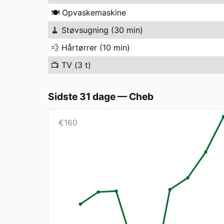
🍽️
Opvaskemaskine
🧹
Støvsugning (30 min)
💨
Hårtørrer (10 min)
📺
TV (3 t)
Sidste 31 dage
—
Cheb
€
160