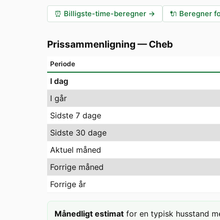
⏰
Billigste-time-beregner
→
🔌
Beregner fo
Prissammenligning
—
Cheb
Periode
I dag
I går
Sidste 7 dage
Sidste 30 dage
Aktuel måned
Forrige måned
Forrige år
Månedligt estimat
for en typisk husstand m