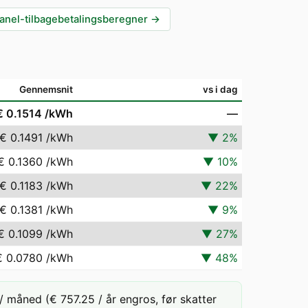
anel-tilbagebetalingsberegner
→
Gennemsnit
vs i dag
€ 0.1514
/kWh
—
€ 0.1491
/kWh
▼
2
%
€ 0.1360
/kWh
▼
10
%
€ 0.1183
/kWh
▼
22
%
€ 0.1381
/kWh
▼
9
%
€ 0.1099
/kWh
▼
27
%
€ 0.0780
/kWh
▼
48
%
 måned (€ 757.25 / år engros, før skatter