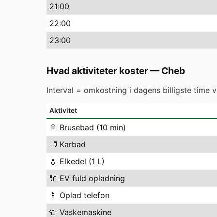
21
:00
22
:00
23
:00
Hvad aktiviteter koster
—
Cheb
Interval = omkostning i dagens billigste time 
Aktivitet
🚿
Brusebad (10 min)
🛁
Karbad
💧
Elkedel (1 L)
🔌
EV fuld opladning
📱
Oplad telefon
👕
Vaskemaskine