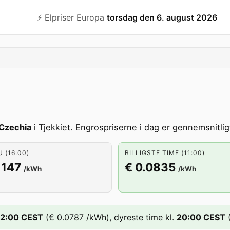
⚡️ Elpriser Europa
torsdag den 6. august 2026
Czechia
i Tjekkiet. Engrospriserne i dag er gennemsnitligt
U (16:00)
BILLIGSTE TIME (11:00)
1147
€ 0.0835
/kWh
/kWh
12
:00
CEST
(
€ 0.0787
/kWh),
dyreste time kl.
20
:00
CEST