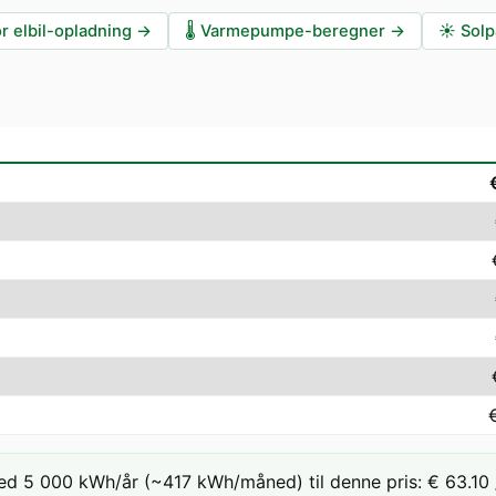
r elbil-opladning
→
🌡️
Varmepumpe-beregner
→
☀️
Solp
ed 5 000 kWh/år (~417 kWh/måned) til denne pris: € 63.10 /