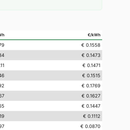
Wh
€/kWh
79
€ 0.1558
34
€ 0.1473
.11
€ 0.1471
46
€ 0.1515
92
€ 0.1769
67
€ 0.1627
65
€ 0.1447
.19
€ 0.1112
97
€ 0.0870