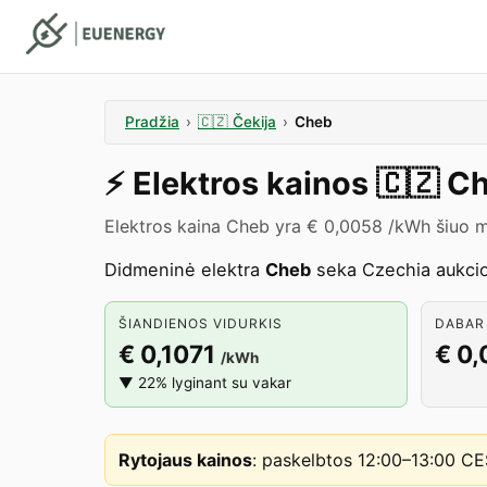
Pradžia
›
🇨🇿
Čekija
›
Cheb
⚡️
Elektros kainos
🇨🇿
C
Elektros kaina Cheb yra € 0,0058 /kWh šiuo m
Didmeninė elektra
Cheb
seka Czechia aukcion
ŠIANDIENOS VIDURKIS
DABAR 
€ 0,1071
€ 0
/kWh
▼ 22% lyginant su vakar
Rytojaus kainos
:
paskelbtos 12:00–13:00 C