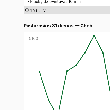
💨
Plaukų džiovintuvas 10 min
📺
1 val. TV
Pastarosios 31 dienos
—
Cheb
€
160