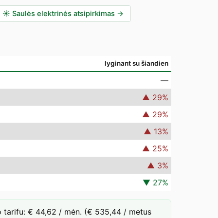
☀️
Saulės elektrinės atsipirkimas
→
lyginant su šiandien
—
▲
29
%
▲
29
%
▲
13
%
▲
25
%
▲
3
%
▼
27
%
tarifu: € 44,62 / mėn. (€ 535,44 / metus