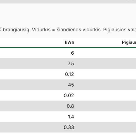
 brangiausią. Vidurkis = šiandienos vidurkis. Pigiausios va
kWh
Pigiau
6
7.5
0.12
45
0.02
0.8
1.4
0.33