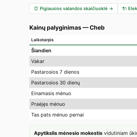
⏰
Pigiausios valandos skaičiuoklė
→
🔌
Elek
Kainų palyginimas
—
Cheb
Laikotarpis
Šiandien
Vakar
Pastarosios 7 dienos
Pastarosios 30 dienų
Einamasis mėnuo
Praėjęs mėnuo
Tas pats mėnuo pernai
Apytikslis mėnesio mokestis
vidutiniam ūk