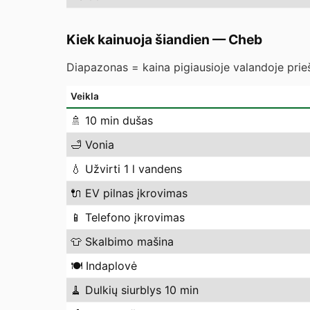
Kiek kainuoja šiandien
—
Cheb
Diapazonas = kaina pigiausioje valandoje prieš
Veikla
🚿
10 min dušas
🛁
Vonia
💧
Užvirti 1 l vandens
🔌
EV pilnas įkrovimas
📱
Telefono įkrovimas
👕
Skalbimo mašina
🍽️
Indaplovė
🧹
Dulkių siurblys 10 min