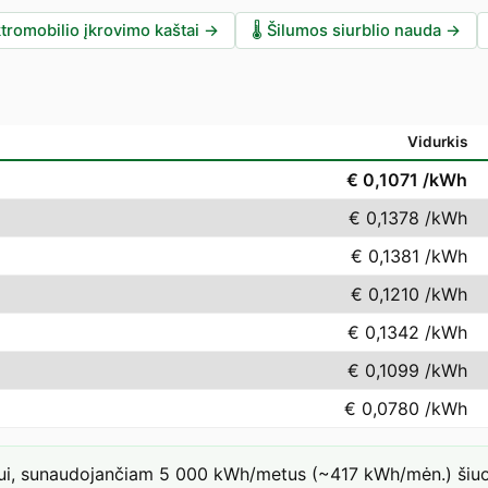
tromobilio įkrovimo kaštai
→
🌡️
Šilumos siurblio nauda
→
Vidurkis
€ 0,1071
/kWh
€ 0,1378
/kWh
€ 0,1381
/kWh
€ 0,1210
/kWh
€ 0,1342
/kWh
€ 0,1099
/kWh
€ 0,0780
/kWh
iui, sunaudojančiam 5 000 kWh/metus (~417 kWh/mėn.) šiuo 