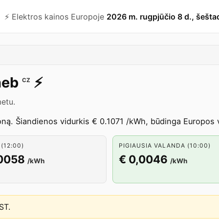
⚡️ Elektros kainos Europoje
2026 m. rugpjūčio 8 d., šešta
heb
⚡️
CZ
etu.
ą. Šiandienos vidurkis € 0.1071 /kWh, būdinga Europos vi
(12:00)
PIGIAUSIA VALANDA (10:00)
,0058
€ 0,0046
/kWh
/kWh
EST
.