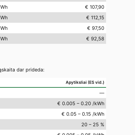
kWh
€ 107,90
kWh
€ 112,15
kWh
€ 97,50
kWh
€ 92,58
ąskaita dar prideda:
Apytiksliai (ES vid.)
—
€ 0.005 – 0.20 /kWh
€ 0.05 – 0.15 /kWh
20 – 25 %