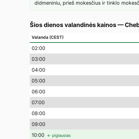
didmeniniu, prieš mokesčius ir tinklo mokesč
Šios dienos valandinės kainos
—
Che
Valanda (CEST)
02
:00
03
:00
04
:00
05
:00
06
:00
07
:00
08
:00
09
:00
10
:00
← pigiausias