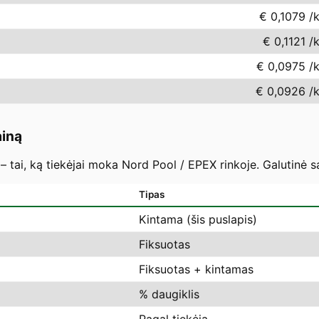
€ 0,1079
/
€ 0,1121
/
€ 0,0975
/
€ 0,0926
/
ainą
– tai, ką tiekėjai moka Nord Pool / EPEX rinkoje. Galutinė s
Tipas
Kintama (šis puslapis)
Fiksuotas
Fiksuotas + kintamas
% daugiklis