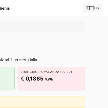
dienis
🇱🇹
LT
▾
etai šiuo metų laiku.
BRANGIAUSIA VALANDA (20:00)
€ 0,1885
/kWh