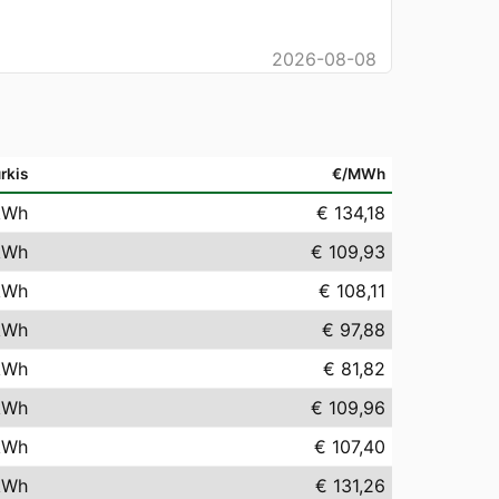
2026-08-08
rkis
€/MWh
kWh
€ 134,18
kWh
€ 109,93
kWh
€ 108,11
kWh
€ 97,88
kWh
€ 81,82
kWh
€ 109,96
kWh
€ 107,40
kWh
€ 131,26