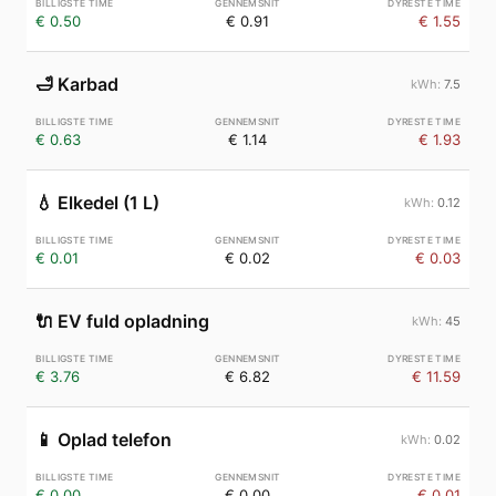
€ 0.50
€ 0.91
€ 1.55
🛁
Karbad
7.5
€ 0.63
€ 1.14
€ 1.93
💧
Elkedel (1 L)
0.12
€ 0.01
€ 0.02
€ 0.03
🔌
EV fuld opladning
45
€ 3.76
€ 6.82
€ 11.59
📱
Oplad telefon
0.02
€ 0.00
€ 0.00
€ 0.01