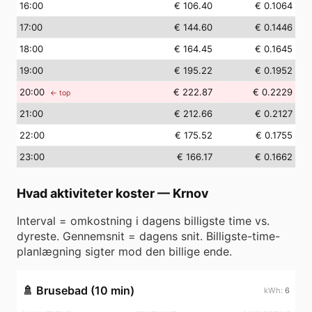
16
:00
€ 106.40
€ 0.1064
17
:00
€ 144.60
€ 0.1446
18
:00
€ 164.45
€ 0.1645
19
:00
€ 195.22
€ 0.1952
20
:00
€ 222.87
€ 0.2229
← top
21
:00
€ 212.66
€ 0.2127
22
:00
€ 175.52
€ 0.1755
23
:00
€ 166.17
€ 0.1662
Hvad aktiviteter koster
—
Krnov
Interval = omkostning i dagens billigste time vs.
dyreste. Gennemsnit = dagens snit. Billigste-time-
planlægning sigter mod den billige ende.
🚿
Brusebad (10 min)
6