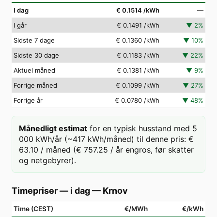
I dag
€ 0.1514
/kWh
—
I går
€ 0.1491
/kWh
▼
2
%
Sidste 7 dage
€ 0.1360
/kWh
▼
10
%
Sidste 30 dage
€ 0.1183
/kWh
▼
22
%
Aktuel måned
€ 0.1381
/kWh
▼
9
%
Forrige måned
€ 0.1099
/kWh
▼
27
%
Forrige år
€ 0.0780
/kWh
▼
48
%
Månedligt estimat
for en typisk husstand med 5
000 kWh/år (~417 kWh/måned) til denne pris: €
63.10 / måned (€ 757.25 / år engros, før skatter
og netgebyrer).
Timepriser — i dag
—
Krnov
Time (CEST)
€/MWh
€/kWh