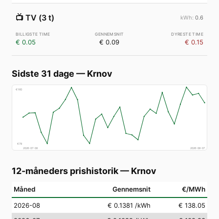
📺
TV (3 t)
0.6
€ 0.05
€ 0.09
€ 0.15
Sidste 31 dage
—
Krnov
€
160
€
78
2026-07-08
2026-08-07
12-måneders prishistorik
—
Krnov
Måned
Gennemsnit
€/MWh
2026-08
€ 0.1381
/kWh
€ 138.05