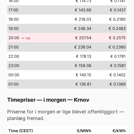
16
:00
€ 114.73
€ 0.1147
17
:00
€ 143.66
€ 0.1437
18
:00
€ 218.03
€ 0.2180
19
:00
€ 248.34
€ 0.2483
20
:00
€ 257.54
€ 0.2575
← top
21
:00
€ 238.04
€ 0.2380
22
:00
€ 178.13
€ 0.1781
23
:00
€ 158.08
€ 0.1581
00
:00
€ 140.15
€ 0.1402
01
:00
€ 136.61
€ 0.1366
Timepriser — i morgen
—
Krnov
Priserne for i morgen er lige blevet offentliggjort —
planlæg fremad.
Time (CEST)
€/MWh
€/kWh