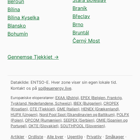
Beroun
Braník
Bílina
Břeclav
Bílina Kyselka
Brno
Blansko
Bruntál
Bohumín
Černý Most
Gennemse Tjekkiet →
Datakilde: ENTSO-E. Hver zone viser sin egen lokale tid.
Kontakt os på
sp@euenergy.live
.
Europæiske eloperatører:
EXAA
(
Østrig
)
,
EPEX
(
Belgien, Frankrig,
Tyskland, Nederlandene, Schweiz
)
,
IBEX
(
Bulgarien
)
,
CROPEX
(
Kroatien
)
,
OTE
(
Tjekkiet
)
,
GME
(
Italien
)
,
HENEX
(
Grækenland
)
,
HUPX
(
Ungarn
)
,
Nord Pool Spot
(
Skandinavien og Baltikum
)
,
POLPX
(
Polen
)
,
OPCOM
(
Rumænien
)
,
SEEPEX
(
Serbien
)
,
OMIE
(
Spanien og
Portugal
)
,
OKTE
(
Slovakiet
)
,
SOUTHPOOL
(
Slovenien
)
.
Artikler
·
Ordliste
·
Alle byer
·
Ugentlig
·
Privatliv
·
Småkager
·