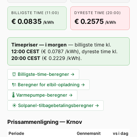
BILLIGSTE TIME (11:00)
DYRESTE TIME (20:00)
€ 0.0835
€ 0.2575
/kWh
/kWh
Timepriser — i morgen
—
billigste time kl.
12
:00
CEST
(
€ 0.0787
/kWh),
dyreste time kl.
20
:00
CEST
(
€ 0.2229
/kWh).
⏰
Billigste-time-beregner
→
🔌
Beregner for elbil-opladning
→
🌡️
Varmepumpe-beregner
→
☀️
Solpanel-tilbagebetalingsberegner
→
Prissammenligning
—
Krnov
Periode
Gennemsnit
vs i dag