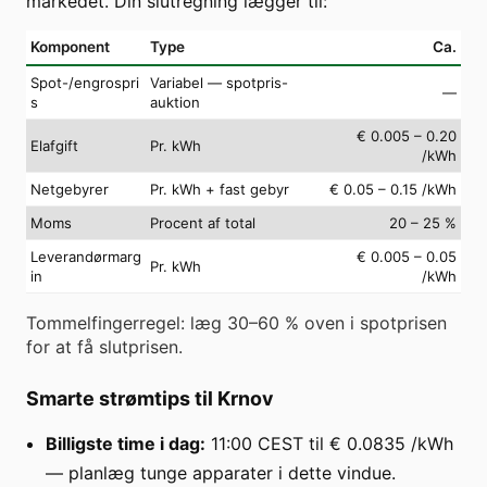
markedet. Din slutregning lægger til:
Komponent
Type
Ca.
Spot-/engrospri
Variabel — spotpris-
—
s
auktion
€ 0.005 – 0.20
Elafgift
Pr. kWh
/kWh
Netgebyrer
Pr. kWh + fast gebyr
€ 0.05 – 0.15 /kWh
Moms
Procent af total
20 – 25 %
Leverandørmarg
€ 0.005 – 0.05
Pr. kWh
in
/kWh
Tommelfingerregel: læg 30–60 % oven i spotprisen
for at få slutprisen.
Smarte strømtips til Krnov
Billigste time i dag:
11:00 CEST til € 0.0835 /kWh
— planlæg tunge apparater i dette vindue.