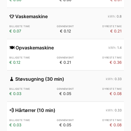
👕
Vaskemaskine
0.8
€ 0.07
€ 0.12
€ 0.21
🍽️
Opvaskemaskine
1.4
€ 0.12
€ 0.21
€ 0.36
🧹
Støvsugning (30 min)
0.33
€ 0.03
€ 0.05
€ 0.08
💨
Hårtørrer (10 min)
0.33
€ 0.03
€ 0.05
€ 0.08