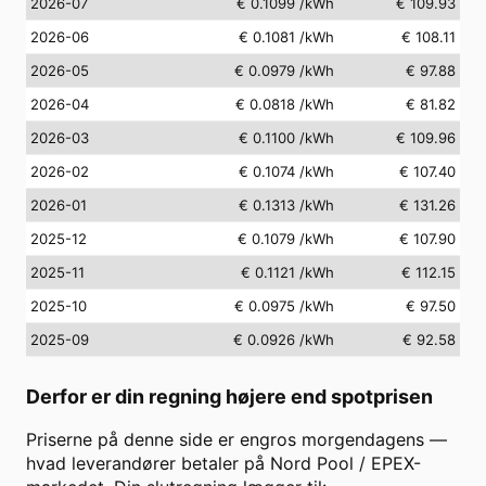
2026-07
€ 0.1099
/kWh
€ 109.93
2026-06
€ 0.1081
/kWh
€ 108.11
2026-05
€ 0.0979
/kWh
€ 97.88
2026-04
€ 0.0818
/kWh
€ 81.82
2026-03
€ 0.1100
/kWh
€ 109.96
2026-02
€ 0.1074
/kWh
€ 107.40
2026-01
€ 0.1313
/kWh
€ 131.26
2025-12
€ 0.1079
/kWh
€ 107.90
2025-11
€ 0.1121
/kWh
€ 112.15
2025-10
€ 0.0975
/kWh
€ 97.50
2025-09
€ 0.0926
/kWh
€ 92.58
Derfor er din regning højere end spotprisen
Priserne på denne side er engros morgendagens —
hvad leverandører betaler på Nord Pool / EPEX-