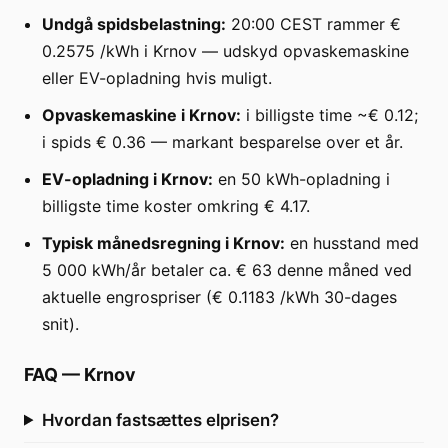
Undgå spidsbelastning:
20:00 CEST rammer €
0.2575 /kWh i Krnov — udskyd opvaskemaskine
eller EV-opladning hvis muligt.
Opvaskemaskine i Krnov:
i billigste time ~€ 0.12;
i spids € 0.36 — markant besparelse over et år.
EV-opladning i Krnov:
en 50 kWh-opladning i
billigste time koster omkring € 4.17.
Typisk månedsregning i Krnov:
en husstand med
5 000 kWh/år betaler ca. € 63 denne måned ved
aktuelle engrospriser (€ 0.1183 /kWh 30-dages
snit).
FAQ
—
Krnov
Hvordan fastsættes elprisen?