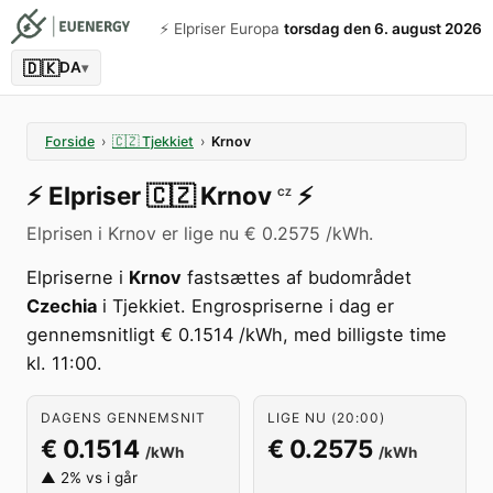
⚡️ Elpriser Europa
torsdag den 6. august 2026
🇩🇰
DA
▾
Forside
›
🇨🇿
Tjekkiet
›
Krnov
⚡️
Elpriser
🇨🇿
Krnov
⚡️
CZ
Elprisen i Krnov er lige nu € 0.2575 /kWh.
Elpriserne i
Krnov
fastsættes af budområdet
Czechia
i Tjekkiet. Engrospriserne i dag er
gennemsnitligt € 0.1514 /kWh, med billigste time
kl. 11:00.
DAGENS GENNEMSNIT
LIGE NU (20:00)
€ 0.1514
€ 0.2575
/kWh
/kWh
▲ 2% vs i går