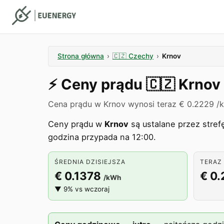
Strona główna
›
🇨🇿
Czechy
›
Krnov
⚡️
Ceny prądu
🇨🇿
Krnov
Cena prądu w Krnov wynosi teraz € 0.2229 /
Ceny prądu w
Krnov
są ustalane przez stre
godzina przypada na 12:00.
ŚREDNIA DZISIEJSZA
TERAZ 
€ 0.1378
€ 0
/kWh
▼ 9% vs wczoraj