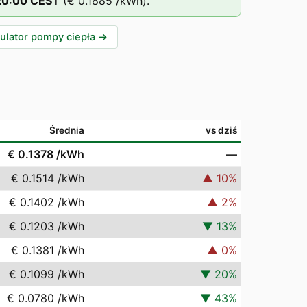
20
:00
CEST
(
€ 0.1885
/kWh).
ulator pompy ciepła
→
Średnia
vs dziś
€ 0.1378
/kWh
—
€ 0.1514
/kWh
▲
10
%
€ 0.1402
/kWh
▲
2
%
€ 0.1203
/kWh
▼
13
%
€ 0.1381
/kWh
▲
0
%
€ 0.1099
/kWh
▼
20
%
€ 0.0780
/kWh
▼
43
%