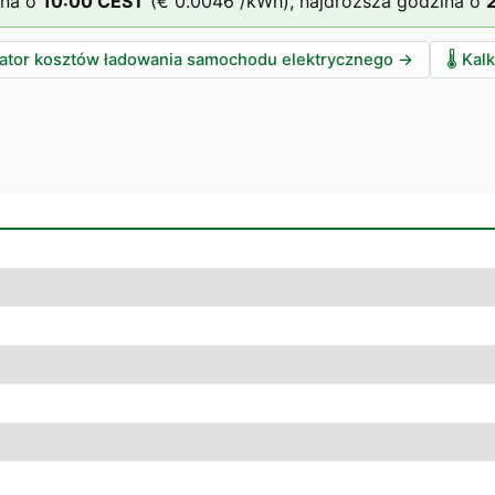
ina o
10
:00
CEST
(
€ 0.0046
/kWh),
najdroższa godzina o
lator kosztów ładowania samochodu elektrycznego
→
🌡️
Kalk