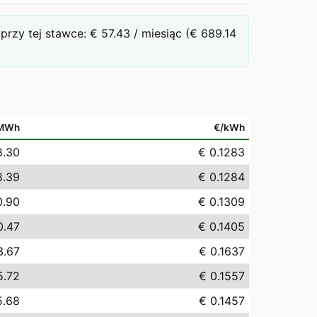
y tej stawce: € 57.43 / miesiąc (€ 689.14
MWh
€/kWh
8.30
€ 0.1283
8.39
€ 0.1284
0.90
€ 0.1309
0.47
€ 0.1405
3.67
€ 0.1637
5.72
€ 0.1557
5.68
€ 0.1457