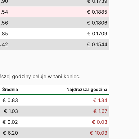
3.90
€ 0.1739
8.54
€ 0.1885
0.56
€ 0.1806
0.85
€ 0.1709
4.42
€ 0.1544
ńszej godziny celuje w tani koniec.
Średnia
Najdroższa godzina
€ 0.83
€ 1.34
€ 1.03
€ 1.67
€ 0.02
€ 0.03
€ 6.20
€ 10.03