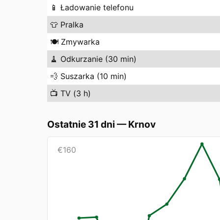
📱
Ładowanie telefonu
👕
Pralka
🍽️
Zmywarka
🧹
Odkurzanie (30 min)
💨
Suszarka (10 min)
📺
TV (3 h)
Ostatnie 31 dni
—
Krnov
€
160