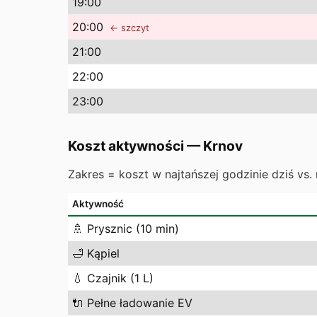
19
:00
20
:00
← szczyt
21
:00
22
:00
23
:00
Koszt aktywności
—
Krnov
Zakres = koszt w najtańszej godzinie dziś vs. 
Aktywność
🚿
Prysznic (10 min)
🛁
Kąpiel
💧
Czajnik (1 L)
🔌
Pełne ładowanie EV