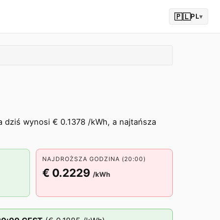
🇵🇱
PL
▾
 dziś wynosi € 0.1378 /kWh, a najtańsza
NAJDROŻSZA GODZINA (20:00)
€ 0.2229
/kWh