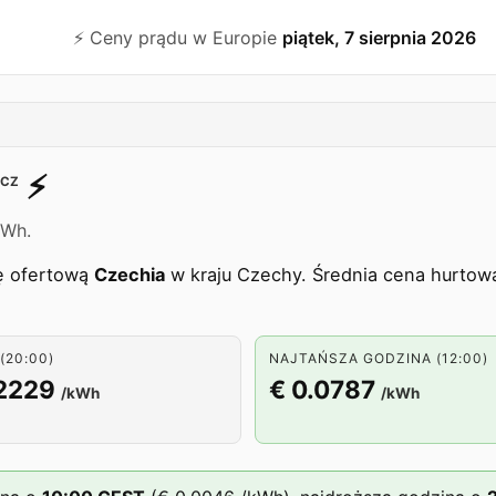
⚡️ Ceny prądu w Europie
piątek, 7 sierpnia 2026
⚡️
CZ
kWh.
fę ofertową
Czechia
w kraju Czechy. Średnia cena hurtowa
(20:00)
NAJTAŃSZA GODZINA (12:00)
.2229
€ 0.0787
/kWh
/kWh