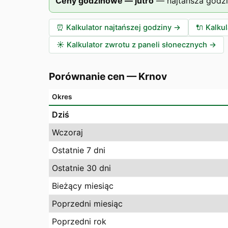
Ceny godzinowe — jutro
—
najtańsza godz
⏰
Kalkulator najtańszej godziny
→
🔌
Kalku
☀️
Kalkulator zwrotu z paneli słonecznych
→
Porównanie cen
—
Krnov
Okres
Dziś
Wczoraj
Ostatnie 7 dni
Ostatnie 30 dni
Bieżący miesiąc
Poprzedni miesiąc
Poprzedni rok