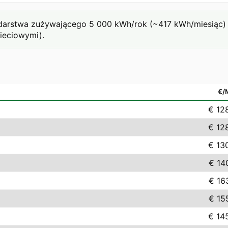
rstwa zużywającego 5 000 kWh/rok (~417 kWh/miesiąc) prz
sieciowymi).
€/
€ 12
€ 12
€ 13
€ 14
€ 16
€ 15
€ 14