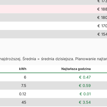
€ 17
€ 18
€ 18
€ 17
€ 15
najdroższej. Średnia = średnia dzisiejsza. Planowanie najta
kWh
Najtańsza godzina
6
€ 0.47
7.5
€ 0.59
0.12
€ 0.01
45
€ 3.54