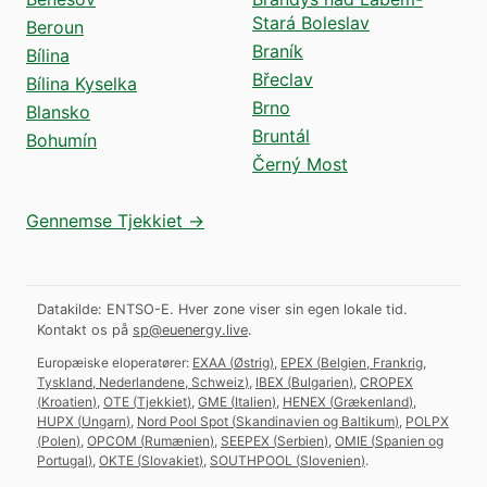
Stará Boleslav
Beroun
Braník
Bílina
Břeclav
Bílina Kyselka
Brno
Blansko
Bruntál
Bohumín
Černý Most
Gennemse Tjekkiet →
Datakilde: ENTSO-E. Hver zone viser sin egen lokale tid.
Kontakt os på
sp@euenergy.live
.
Europæiske eloperatører:
EXAA
(
Østrig
)
,
EPEX
(
Belgien, Frankrig,
Tyskland, Nederlandene, Schweiz
)
,
IBEX
(
Bulgarien
)
,
CROPEX
(
Kroatien
)
,
OTE
(
Tjekkiet
)
,
GME
(
Italien
)
,
HENEX
(
Grækenland
)
,
HUPX
(
Ungarn
)
,
Nord Pool Spot
(
Skandinavien og Baltikum
)
,
POLPX
(
Polen
)
,
OPCOM
(
Rumænien
)
,
SEEPEX
(
Serbien
)
,
OMIE
(
Spanien og
Portugal
)
,
OKTE
(
Slovakiet
)
,
SOUTHPOOL
(
Slovenien
)
.