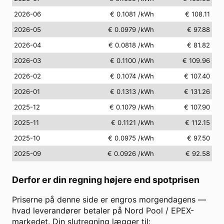
2026-06
€ 0.1081
/kWh
€ 108.11
2026-05
€ 0.0979
/kWh
€ 97.88
2026-04
€ 0.0818
/kWh
€ 81.82
2026-03
€ 0.1100
/kWh
€ 109.96
2026-02
€ 0.1074
/kWh
€ 107.40
2026-01
€ 0.1313
/kWh
€ 131.26
2025-12
€ 0.1079
/kWh
€ 107.90
2025-11
€ 0.1121
/kWh
€ 112.15
2025-10
€ 0.0975
/kWh
€ 97.50
2025-09
€ 0.0926
/kWh
€ 92.58
Derfor er din regning højere end spotprisen
Priserne på denne side er engros morgendagens —
hvad leverandører betaler på Nord Pool / EPEX-
markedet. Din slutregning lægger til: