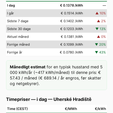
I dag
€ 0.1378
/kWh
—
I går
€ 0.1514
/kWh
▲
10
%
Sidste 7 dage
€ 0.1402
/kWh
▲
2
%
Sidste 30 dage
€ 0.1203
/kWh
▼
13
%
Aktuel måned
€ 0.1381
/kWh
▲
0
%
Forrige måned
€ 0.1099
/kWh
▼
20
%
Forrige år
€ 0.0780
/kWh
▼
43
%
Månedligt estimat
for en typisk husstand med 5
000 kWh/år (~417 kWh/måned) til denne pris: €
57.43 / måned (€ 689.14 / år engros, før skatter
og netgebyrer).
Timepriser — i dag
—
Uherské Hradiště
Time (CEST)
€/MWh
€/kWh