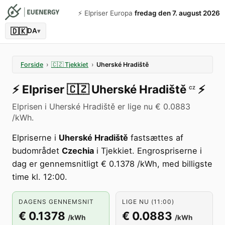
⚡️ Elpriser Europa
fredag den 7. august 2026
🇩🇰
DA
▾
Forside
›
🇨🇿
Tjekkiet
›
Uherské Hradiště
⚡️
Elpriser
🇨🇿
Uherské Hradiště
⚡️
CZ
Elprisen i Uherské Hradiště er lige nu € 0.0883
/kWh.
Elpriserne i
Uherské Hradiště
fastsættes af
budområdet
Czechia
i Tjekkiet. Engrospriserne i
dag er gennemsnitligt € 0.1378 /kWh, med billigste
time kl. 12:00.
DAGENS GENNEMSNIT
LIGE NU (11:00)
€ 0.1378
€ 0.0883
/kWh
/kWh