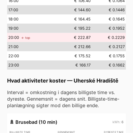
16
:00
€ 106.40
€ 0.1064
17
:00
€ 144.60
€ 0.1446
18
:00
€ 164.45
€ 0.1645
19
:00
€ 195.22
€ 0.1952
20
:00
€ 222.87
€ 0.2229
← top
21
:00
€ 212.66
€ 0.2127
22
:00
€ 175.52
€ 0.1755
23
:00
€ 166.17
€ 0.1662
Hvad aktiviteter koster
—
Uherské Hradiště
Interval = omkostning i dagens billigste time vs.
dyreste. Gennemsnit = dagens snit. Billigste-time-
planlægning sigter mod den billige ende.
🚿
Brusebad (10 min)
6