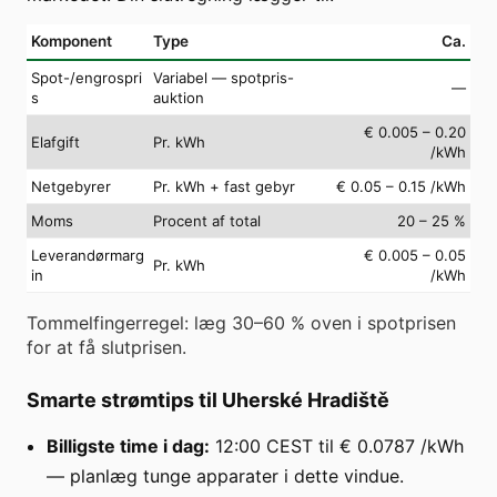
Komponent
Type
Ca.
Spot-/engrospri
Variabel — spotpris-
—
s
auktion
€ 0.005 – 0.20
Elafgift
Pr. kWh
/kWh
Netgebyrer
Pr. kWh + fast gebyr
€ 0.05 – 0.15 /kWh
Moms
Procent af total
20 – 25 %
Leverandørmarg
€ 0.005 – 0.05
Pr. kWh
in
/kWh
Tommelfingerregel: læg 30–60 % oven i spotprisen
for at få slutprisen.
Smarte strømtips til Uherské Hradiště
Billigste time i dag:
12:00 CEST til € 0.0787 /kWh
— planlæg tunge apparater i dette vindue.