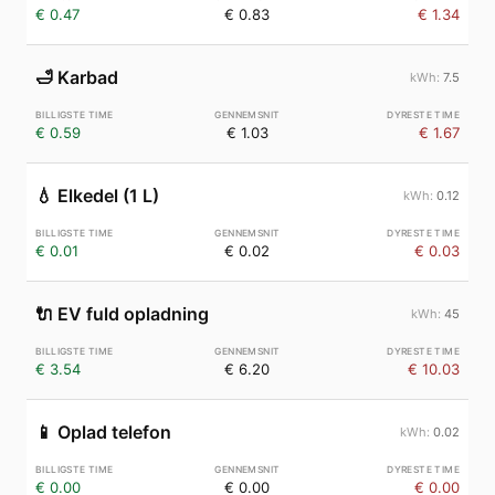
€ 0.47
€ 0.83
€ 1.34
🛁
Karbad
7.5
€ 0.59
€ 1.03
€ 1.67
💧
Elkedel (1 L)
0.12
€ 0.01
€ 0.02
€ 0.03
🔌
EV fuld opladning
45
€ 3.54
€ 6.20
€ 10.03
📱
Oplad telefon
0.02
€ 0.00
€ 0.00
€ 0.00