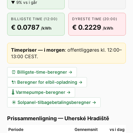
▼ 9% vs i går
BILLIGSTE TIME (12:00)
DYRESTE TIME (20:00)
€ 0.0787
€ 0.2229
/kWh
/kWh
Timepriser — i morgen
:
offentliggøres kl. 12:00–
13:00 CEST
.
⏰
Billigste-time-beregner
→
🔌
Beregner for elbil-opladning
→
🌡️
Varmepumpe-beregner
→
☀️
Solpanel-tilbagebetalingsberegner
→
Prissammenligning
—
Uherské Hradiště
Periode
Gennemsnit
vs i dag