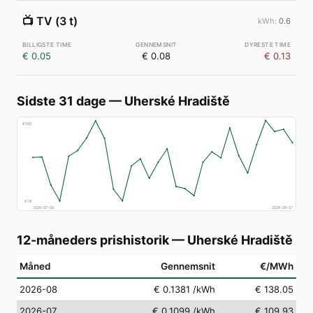
📺
TV (3 t)
0.6
€ 0.05
€ 0.08
€ 0.13
Sidste 31 dage
—
Uherské Hradiště
€
160
€
78
2026-07-09
2026-08-07
12-måneders prishistorik
—
Uherské Hradiště
Måned
Gennemsnit
€/MWh
2026-08
€ 0.1381
/kWh
€ 138.05
2026-07
€ 0.1099
/kWh
€ 109.93