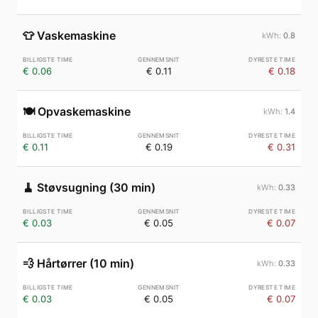
👕
Vaskemaskine
0.8
€ 0.06
€ 0.11
€ 0.18
🍽️
Opvaskemaskine
1.4
€ 0.11
€ 0.19
€ 0.31
🧹
Støvsugning (30 min)
0.33
€ 0.03
€ 0.05
€ 0.07
💨
Hårtørrer (10 min)
0.33
€ 0.03
€ 0.05
€ 0.07