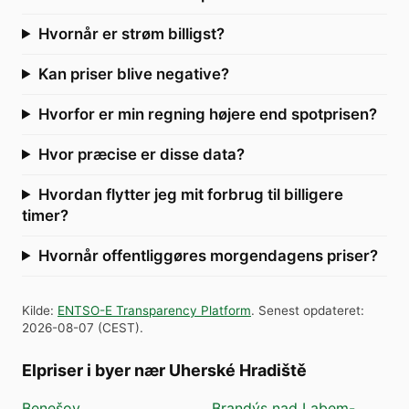
Hvornår er strøm billigst?
Kan priser blive negative?
Hvorfor er min regning højere end spotprisen?
Hvor præcise er disse data?
Hvordan flytter jeg mit forbrug til billigere
timer?
Hvornår offentliggøres morgendagens priser?
Kilde
:
ENTSO-E Transparency Platform
.
Senest opdateret
:
2026-08-07
(
CEST
).
Elpriser i byer nær Uherské Hradiště
Benešov
Brandýs nad Labem-