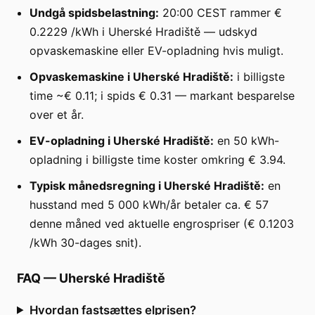
Undgå spidsbelastning:
20:00 CEST rammer €
0.2229 /kWh i Uherské Hradiště — udskyd
opvaskemaskine eller EV-opladning hvis muligt.
Opvaskemaskine i Uherské Hradiště:
i billigste
time ~€ 0.11; i spids € 0.31 — markant besparelse
over et år.
EV-opladning i Uherské Hradiště:
en 50 kWh-
opladning i billigste time koster omkring € 3.94.
Typisk månedsregning i Uherské Hradiště:
en
husstand med 5 000 kWh/år betaler ca. € 57
denne måned ved aktuelle engrospriser (€ 0.1203
/kWh 30-dages snit).
FAQ
—
Uherské Hradiště
Hvordan fastsættes elprisen?