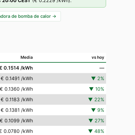
s
20
:00
CEST
(
€ 0.2229
/kWh).
adora de bomba de calor
→
Media
vs hoy
€ 0.1514
/kWh
—
€ 0.1491
/kWh
▼
2
%
€ 0.1360
/kWh
▼
10
%
€ 0.1183
/kWh
▼
22
%
€ 0.1381
/kWh
▼
9
%
€ 0.1099
/kWh
▼
27
%
€ 0.0780
/kWh
▼
48
%