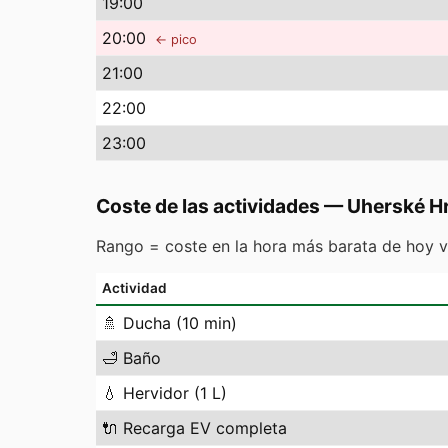
19
:00
20
:00
← pico
21
:00
22
:00
23
:00
Coste de las actividades
—
Uherské Hr
Rango = coste en la hora más barata de hoy v
Actividad
🚿
Ducha (10 min)
🛁
Baño
💧
Hervidor (1 L)
🔌
Recarga EV completa