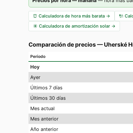
Precios por hora — mañana
—
hora más bar
⏰
Calculadora de hora más barata
→
🔌
Cal
☀️
Calculadora de amortización solar
→
Comparación de precios
—
Uherské H
Período
Hoy
Ayer
Últimos 7 días
Últimos 30 días
Mes actual
Mes anterior
Año anterior