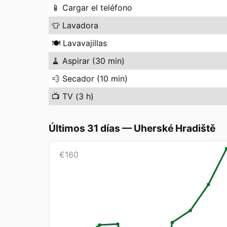
📱
Cargar el teléfono
👕
Lavadora
🍽️
Lavavajillas
🧹
Aspirar (30 min)
💨
Secador (10 min)
📺
TV (3 h)
Últimos 31 días
—
Uherské Hradiště
€
160