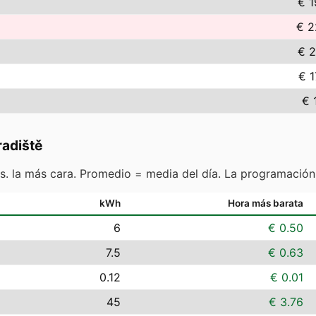
€ 1
€ 2
€ 2
€ 1
€ 
adiště
s. la más cara. Promedio = media del día. La programación
kWh
Hora más barata
6
€ 0.50
7.5
€ 0.63
0.12
€ 0.01
45
€ 3.76