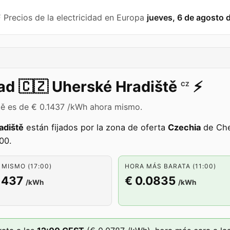
️ Precios de la electricidad en Europa
jueves, 6 de agosto 
dad
🇨🇿
Uherské Hradiště
⚡️
CZ
ště es de € 0.1437 /kWh ahora mismo.
adiště
están fijados por la zona de oferta
Czechia
de Che
00.
MISMO (17:00)
HORA MÁS BARATA (11:00)
1437
€ 0.0835
/kWh
/kWh