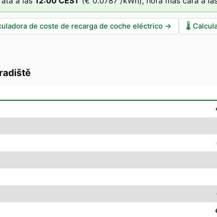
ata a las
12
:00
CEST
(
€ 0.0787
/kWh),
hora más cara a la
culadora de coste de recarga de coche eléctrico
→
🌡️
Calcul
radiště