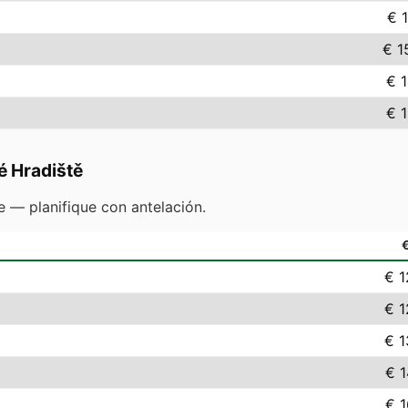
€ 
€ 1
€ 1
€ 1
é Hradiště
 — planifique con antelación.
€ 1
€ 1
€ 1
€ 1
€ 1