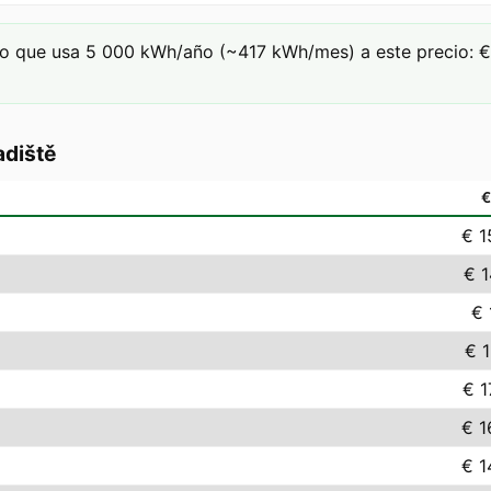
o que usa 5 000 kWh/año (~417 kWh/mes) a este precio: € 
adiště
€ 1
€ 1
€ 
€ 1
€ 1
€ 1
€ 1