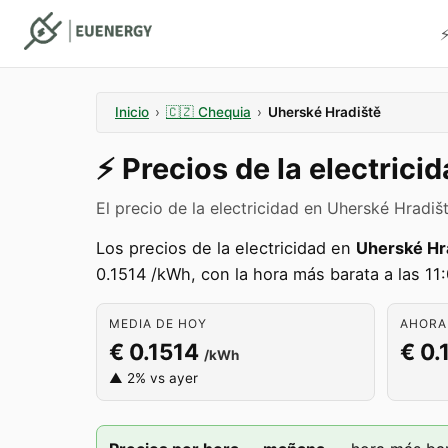
⚡
Inicio
›
🇨🇿
Chequia
›
Uherské Hradiště
⚡️
Precios de la electrici
El precio de la electricidad en Uherské Hradi
Los precios de la electricidad en
Uherské Hr
0.1514 /kWh, con la hora más barata a las 11:
MEDIA DE HOY
AHORA 
€ 0.1514
€ 0.
/kWh
▲ 2% vs ayer