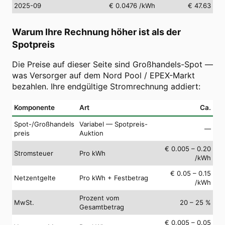
2025-09
€ 0.0476
/kWh
€ 47.63
Warum Ihre Rechnung höher ist als der
Spotpreis
Die Preise auf dieser Seite sind Großhandels-Spot —
was Versorger auf dem Nord Pool / EPEX-Markt
bezahlen. Ihre endgültige Stromrechnung addiert:
Komponente
Art
Ca.
Spot-/Großhandels
Variabel — Spotpreis-
—
preis
Auktion
€ 0.005 – 0.20
Stromsteuer
Pro kWh
/kWh
€ 0.05 – 0.15
Netzentgelte
Pro kWh + Festbetrag
/kWh
Prozent vom
MwSt.
20 – 25 %
Gesamtbetrag
€ 0.005 – 0.05