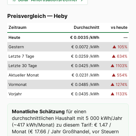
Preisvergleich
—
Heby
Zeitraum
Durchschnitt
vs heute
Heute
€ 0.0035
/kWh
—
Gestern
€ 0.0072
/kWh
▲
105
%
Letzte 7 Tage
€ 0.0259
/kWh
▲
634
%
Letzte 30 Tage
€ 0.0425
/kWh
▲
1103
%
Aktueller Monat
€ 0.0231
/kWh
▲
554
%
Vormonat
€ 0.0485
/kWh
▲
1274
%
Vorjahr
€ 0.0435
/kWh
▲
1133
%
Monatliche Schätzung
für einen
durchschnittlichen Haushalt mit 5 000 kWh/Jahr
(~417 kWh/Monat) zu diesem Tarif: € 1.47 /
Monat (€ 17.66 / Jahr Großhandel, vor Steuern