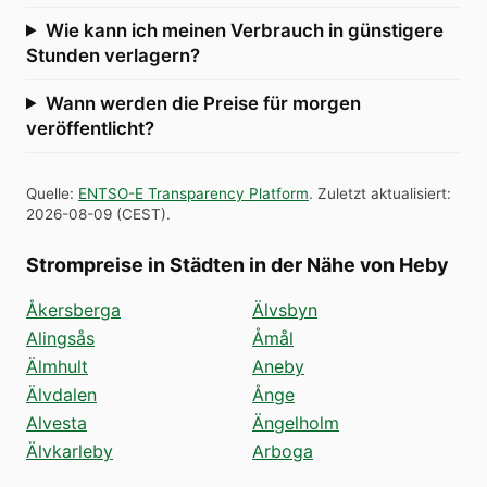
Wie kann ich meinen Verbrauch in günstigere
Stunden verlagern?
Wann werden die Preise für morgen
veröffentlicht?
Quelle
:
ENTSO-E Transparency Platform
.
Zuletzt aktualisiert
:
2026-08-09
(
CEST
).
Strompreise in Städten in der Nähe von Heby
Åkersberga
Älvsbyn
Alingsås
Åmål
Älmhult
Aneby
Älvdalen
Ånge
Alvesta
Ängelholm
Älvkarleby
Arboga