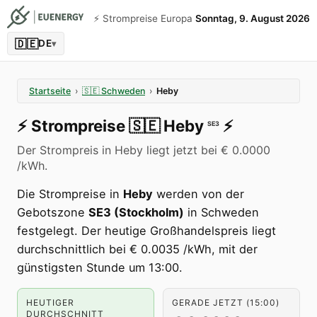
⚡️ Strompreise Europa
Sonntag, 9. August 2026
🇩🇪
DE
▾
Startseite
›
🇸🇪
Schweden
›
Heby
⚡️
Strompreise
🇸🇪
Heby
⚡️
SE3
Der Strompreis in Heby liegt jetzt bei € 0.0000
/kWh.
Die Strompreise in
Heby
werden von der
Gebotszone
SE3 (Stockholm)
in Schweden
festgelegt. Der heutige Großhandelspreis liegt
durchschnittlich bei € 0.0035 /kWh, mit der
günstigsten Stunde um 13:00.
HEUTIGER
GERADE JETZT (15:00)
DURCHSCHNITT