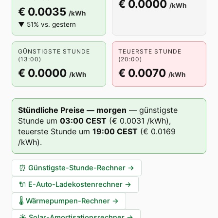
€ 0.0000
/kWh
€ 0.0035
/kWh
▼ 51% vs. gestern
GÜNSTIGSTE STUNDE
TEUERSTE STUNDE
(13:00)
(20:00)
€ 0.0000
€ 0.0070
/kWh
/kWh
Stündliche Preise — morgen
—
günstigste
Stunde um
03
:00
CEST
(
€ 0.0031
/kWh),
teuerste Stunde um
19
:00
CEST
(
€ 0.0169
/kWh).
⏰
Günstigste-Stunde-Rechner
→
🔌
E-Auto-Ladekostenrechner
→
🌡️
Wärmepumpen-Rechner
→
☀️
Solar-Amortisationsrechner
→