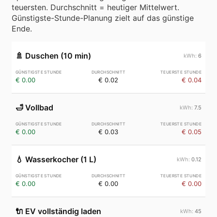
teuersten. Durchschnitt = heutiger Mittelwert.
Günstigste-Stunde-Planung zielt auf das günstige
Ende.
🚿
Duschen (10 min)
6
€ 0.00
€ 0.02
€ 0.04
🛁
Vollbad
7.5
€ 0.00
€ 0.03
€ 0.05
💧
Wasserkocher (1 L)
0.12
€ 0.00
€ 0.00
€ 0.00
🔌
EV vollständig laden
45