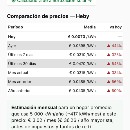
☀️
Calculadora de amortización solar
→
Comparación de precios
—
Heby
Período
Media
vs hoy
Hoy
€ 0.0073
/kWh
—
Ayer
€ 0.0395
/kWh
▲
444
%
Últimos 7 días
€ 0.0310
/kWh
▲
328
%
Últimos 30 días
€ 0.0470
/kWh
▲
548
%
Mes actual
€ 0.0315
/kWh
▲
334
%
Mes anterior
€ 0.0485
/kWh
▲
569
%
Año anterior
€ 0.0435
/kWh
▲
500
%
Estimación mensual
para un hogar promedio
que usa 5 000 kWh/año (~417 kWh/mes) a este
precio: € 3.02 / mes (€ 36.26 / año mayorista,
antes de impuestos y tarifas de red).