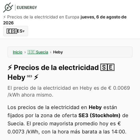
⚡️ Precios de la electricidad en Europa
jueves, 6 de agosto de
2026
🇪🇸
ES
▾
Inicio
›
🇸🇪
Suecia
›
Heby
⚡️
Precios de la electricidad
🇸🇪
Heby
⚡️
SE3
El precio de la electricidad en Heby es de € 0.0069
/kWh ahora mismo.
Los precios de la electricidad en
Heby
están
fijados por la zona de oferta
SE3 (Stockholm)
de
Suecia. El precio mayorista promedio hoy es €
0.0073 /kWh, con la hora más barata a las 14:00.