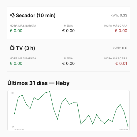
💨
Secador (10 min)
0.33
€ 0.00
€ 0.00
€ 0.00
📺
TV (3 h)
0.6
€ 0.00
€ 0.00
€ 0.01
Últimos 31 días
—
Heby
€
83
€
7
2026-07-08
2026-08-06