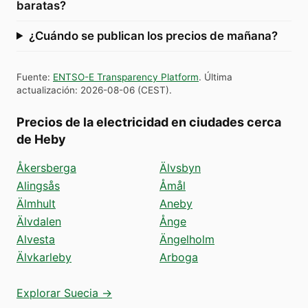
baratas?
¿Cuándo se publican los precios de mañana?
Fuente
:
ENTSO-E Transparency Platform
.
Última
actualización
:
2026-08-06
(
CEST
).
Precios de la electricidad en ciudades cerca
de Heby
Åkersberga
Älvsbyn
Alingsås
Åmål
Älmhult
Aneby
Älvdalen
Ånge
Alvesta
Ängelholm
Älvkarleby
Arboga
Explorar Suecia →