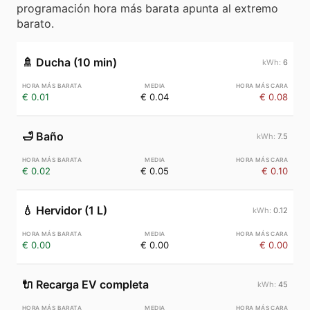
programación hora más barata apunta al extremo
barato.
🚿
Ducha (10 min)
6
€ 0.01
€ 0.04
€ 0.08
🛁
Baño
7.5
€ 0.02
€ 0.05
€ 0.10
💧
Hervidor (1 L)
0.12
€ 0.00
€ 0.00
€ 0.00
🔌
Recarga EV completa
45