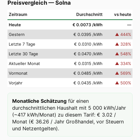
Preisvergleich
—
Solna
Zeitraum
Durchschnitt
vs heute
Heute
€ 0.0073
/kWh
—
Gestern
€ 0.0395
/kWh
▲
444
%
Letzte 7 Tage
€ 0.0310
/kWh
▲
328
%
Letzte 30 Tage
€ 0.0470
/kWh
▲
548
%
Aktueller Monat
€ 0.0315
/kWh
▲
334
%
Vormonat
€ 0.0485
/kWh
▲
569
%
Vorjahr
€ 0.0435
/kWh
▲
500
%
Monatliche Schätzung
für einen
durchschnittlichen Haushalt mit 5 000 kWh/Jahr
(~417 kWh/Monat) zu diesem Tarif: € 3.02 /
Monat (€ 36.26 / Jahr Großhandel, vor Steuern
und Netzentgelten).