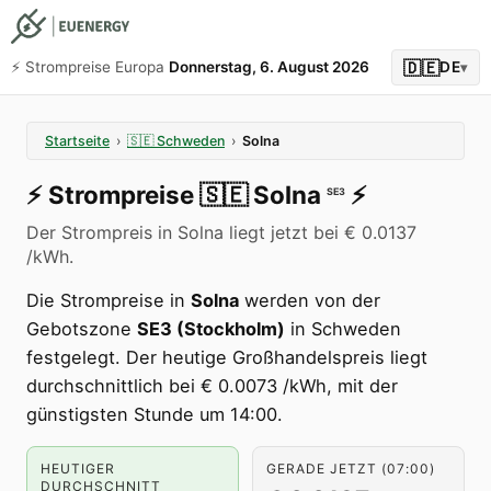
🇩🇪
⚡️ Strompreise Europa
Donnerstag, 6. August 2026
DE
▾
Startseite
›
🇸🇪
Schweden
›
Solna
⚡️
Strompreise
🇸🇪
Solna
⚡️
SE3
Der Strompreis in Solna liegt jetzt bei € 0.0137
/kWh.
Die Strompreise in
Solna
werden von der
Gebotszone
SE3 (Stockholm)
in Schweden
festgelegt. Der heutige Großhandelspreis liegt
durchschnittlich bei € 0.0073 /kWh, mit der
günstigsten Stunde um 14:00.
HEUTIGER
GERADE JETZT (07:00)
DURCHSCHNITT