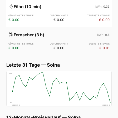
💨
Föhn (10 min)
0.33
€ 0.00
€ 0.00
€ 0.00
📺
Fernseher (3 h)
0.6
€ 0.00
€ 0.00
€ 0.01
Letzte 31 Tage
—
Solna
€
83
€
7
2026-07-08
2026-08-06
12-Monats-Preisverlauf
—
Solna