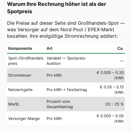
Warum Ihre Rechnung höher ist als der
Spotpreis
Die Preise auf dieser Seite sind Großhandels-Spot —
was Versorger auf dem Nord Pool / EPEX-Markt
bezahlen. Ihre endgültige Stromrechnung addiert:
Komponente
Art
Ca.
Spot-/Großhandels
Variabel — Spotpreis-
—
preis
Auktion
€ 0.005 – 0.20
Stromsteuer
Pro kWh
/kWh
€ 0.05 – 0.15
Netzentgelte
Pro kWh + Festbetrag
/kWh
Prozent vom
MwSt.
20 – 25 %
Gesamtbetrag
€ 0.005 – 0.05
Versorger-Marge
Pro kWh
/kWh