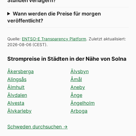
Stunden verlagern?
Wann werden die Preise für morgen
veröffentlicht?
Quelle
:
ENTSO-E Transparency Platform
.
Zuletzt aktualisiert
:
2026-08-06
(
CEST
).
Strompreise in Städten in der Nähe von Solna
Åkersberga
Älvsbyn
Alingsås
Åmål
Älmhult
Aneby
Älvdalen
Ånge
Alvesta
Ängelholm
Älvkarleby
Arboga
Schweden durchsuchen →