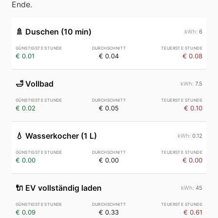
Ende.
🚿
Duschen (10 min)
6
€ 0.01
€ 0.04
€ 0.08
🛁
Vollbad
7.5
€ 0.02
€ 0.05
€ 0.10
💧
Wasserkocher (1 L)
0.12
€ 0.00
€ 0.00
€ 0.00
🔌
EV vollständig laden
45
€ 0.09
€ 0.33
€ 0.61