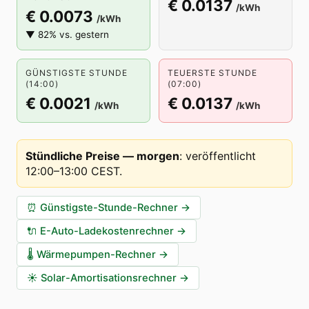
€ 0.0137
/kWh
€ 0.0073
/kWh
▼ 82% vs. gestern
GÜNSTIGSTE STUNDE
TEUERSTE STUNDE
(14:00)
(07:00)
€ 0.0021
€ 0.0137
/kWh
/kWh
Stündliche Preise — morgen
:
veröffentlicht
12:00–13:00 CEST
.
⏰
Günstigste-Stunde-Rechner
→
🔌
E-Auto-Ladekostenrechner
→
🌡️
Wärmepumpen-Rechner
→
☀️
Solar-Amortisationsrechner
→