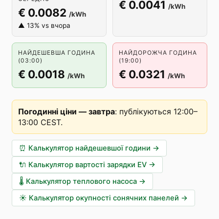
€ 0.0041
/kWh
€ 0.0082
/kWh
▲ 13% vs вчора
НАЙДЕШЕВША ГОДИНА
НАЙДОРОЖЧА ГОДИНА
(03:00)
(19:00)
€ 0.0018
€ 0.0321
/kWh
/kWh
Погодинні ціни — завтра
:
публікуються 12:00–
13:00 CEST
.
⏰
Калькулятор найдешевшої години
→
🔌
Калькулятор вартості зарядки EV
→
🌡️
Калькулятор теплового насоса
→
☀️
Калькулятор окупності сонячних панелей
→