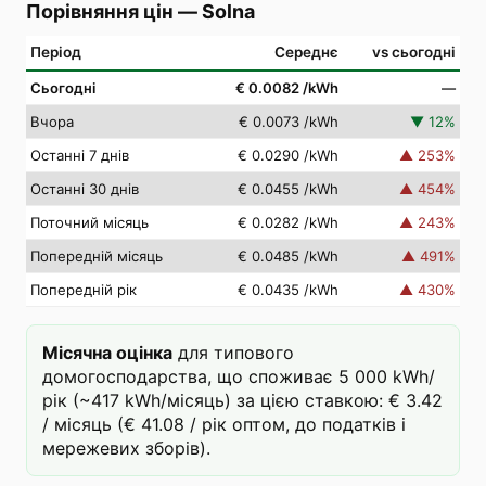
Порівняння цін
—
Solna
Період
Середнє
vs сьогодні
Сьогодні
€ 0.0082
/kWh
—
Вчора
€ 0.0073
/kWh
▼
12
%
Останні 7 днів
€ 0.0290
/kWh
▲
253
%
Останні 30 днів
€ 0.0455
/kWh
▲
454
%
Поточний місяць
€ 0.0282
/kWh
▲
243
%
Попередній місяць
€ 0.0485
/kWh
▲
491
%
Попередній рік
€ 0.0435
/kWh
▲
430
%
Місячна оцінка
для типового
домогосподарства, що споживає 5 000 kWh/
рік (~417 kWh/місяць) за цією ставкою: € 3.42
/ місяць (€ 41.08 / рік оптом, до податків і
мережевих зборів).