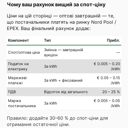
Чому ваш рахунок вищий за спот-ціну
Ціни на цій сторінці — оптові завтрашній — те,
що постачальники платять на ринку Nord Pool /
EPEX. Ваш фінальний рахунок додає:
Компонент
Тип
Прибл.
Змінна — завтрашній
Спот/оптова ціна
—
аукціон
Податок на
€ 0.005 – 0.20
За kWh
електрику
/kWh
Мережеві
€ 0.05 – 0.15
За kWh + фіксований
платежі
/kWh
ПДВ
Відсоток від загального
20 – 25 %
Маржа
€ 0.005 – 0.05
За kWh
постачальника
/kWh
Правило: додайте 30–60 % до спот-ціни для
отримання остаточної ціни.