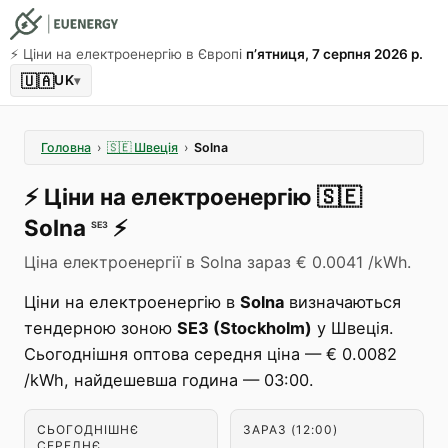
⚡️ Ціни на електроенергію в Європі
пʼятниця, 7 серпня 2026 р.
🇺🇦
UK
▾
Головна
›
🇸🇪
Швеція
›
Solna
⚡️
Ціни на електроенергію
🇸🇪
Solna
⚡️
SE3
Ціна електроенергії в Solna зараз € 0.0041 /kWh.
Ціни на електроенергію в
Solna
визначаються
тендерною зоною
SE3 (Stockholm)
у Швеція.
Сьогоднішня оптова середня ціна — € 0.0082
/kWh, найдешевша година — 03:00.
СЬОГОДНІШНЄ
ЗАРАЗ (12:00)
СЕРЕДНЄ