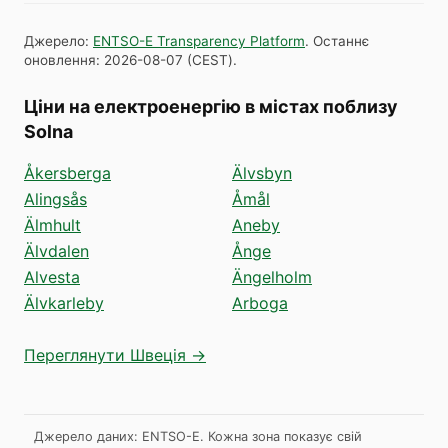
Джерело
:
ENTSO-E Transparency Platform
.
Останнє
оновлення
:
2026-08-07
(
CEST
).
Ціни на електроенергію в містах поблизу
Solna
Åkersberga
Älvsbyn
Alingsås
Åmål
Älmhult
Aneby
Älvdalen
Ånge
Alvesta
Ängelholm
Älvkarleby
Arboga
Переглянути Швеція →
Джерело даних: ENTSO-E. Кожна зона показує свій