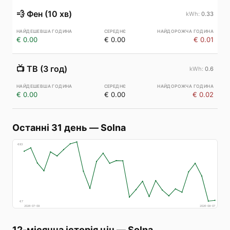
💨
Фен (10 хв)
0.33
€ 0.00
€ 0.00
€ 0.01
📺
ТВ (3 год)
0.6
€ 0.00
€ 0.00
€ 0.02
Останні 31 день
—
Solna
€
83
€
7
2026-07-09
2026-08-07
12-місячна історія цін
—
Solna