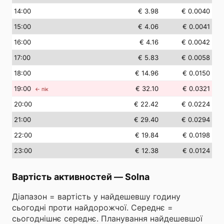
14
:00
€ 3.98
€ 0.0040
15
:00
€ 4.06
€ 0.0041
16
:00
€ 4.16
€ 0.0042
17
:00
€ 5.83
€ 0.0058
18
:00
€ 14.96
€ 0.0150
19
:00
€ 32.10
€ 0.0321
← пік
20
:00
€ 22.42
€ 0.0224
21
:00
€ 29.40
€ 0.0294
22
:00
€ 19.84
€ 0.0198
23
:00
€ 12.38
€ 0.0124
Вартість активностей
—
Solna
Діапазон = вартість у найдешевшу годину
сьогодні проти найдорожчої. Середнє =
сьогоднішнє середнє. Планування найдешевшої