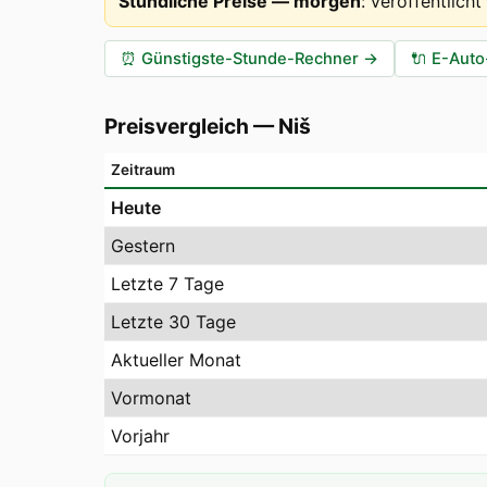
Stündliche Preise — morgen
:
veröffentlich
⏰
Günstigste-Stunde-Rechner
→
🔌
E-Auto
Preisvergleich
—
Niš
Zeitraum
Heute
Gestern
Letzte 7 Tage
Letzte 30 Tage
Aktueller Monat
Vormonat
Vorjahr