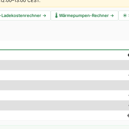
t 12:00–13:00 CEST
.
-Ladekostenrechner
→
🌡️
Wärmepumpen-Rechner
→
☀️