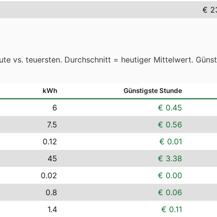
€ 2
te vs. teuersten. Durchschnitt = heutiger Mittelwert. Güns
kWh
Günstigste Stunde
6
€ 0.45
7.5
€ 0.56
0.12
€ 0.01
45
€ 3.38
0.02
€ 0.00
0.8
€ 0.06
1.4
€ 0.11