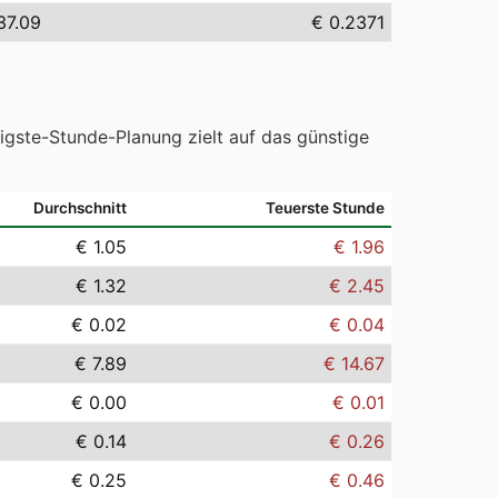
37.09
€ 0.2371
tigste-Stunde-Planung zielt auf das günstige
Durchschnitt
Teuerste Stunde
€ 1.05
€ 1.96
€ 1.32
€ 2.45
€ 0.02
€ 0.04
€ 7.89
€ 14.67
€ 0.00
€ 0.01
€ 0.14
€ 0.26
€ 0.25
€ 0.46