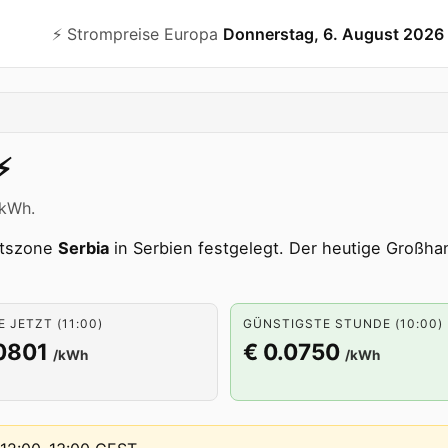
⚡️ Strompreise Europa
Donnerstag, 6. August 2026
️
/kWh.
otszone
Serbia
in Serbien festgelegt. Der heutige Großhan
 JETZT (11:00)
GÜNSTIGSTE STUNDE (10:00)
0801
€ 0.0750
/kWh
/kWh