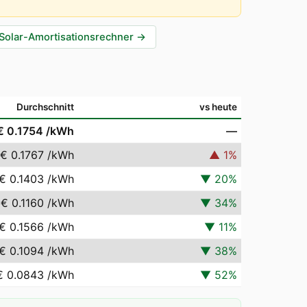
Solar-Amortisationsrechner
→
Durchschnitt
vs heute
€ 0.1754
/kWh
—
€ 0.1767
/kWh
▲
1
%
€ 0.1403
/kWh
▼
20
%
€ 0.1160
/kWh
▼
34
%
€ 0.1566
/kWh
▼
11
%
€ 0.1094
/kWh
▼
38
%
€ 0.0843
/kWh
▼
52
%