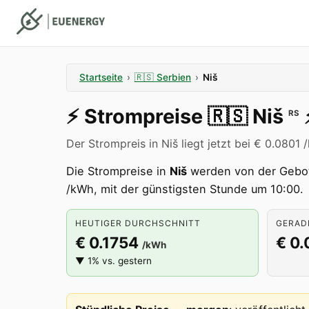
Startseite
›
🇷🇸
Serbien
›
Niš
⚡️
Strompreise
🇷🇸
Niš
⚡
RS
Der Strompreis in Niš liegt jetzt bei € 0.0801 
Die Strompreise in
Niš
werden von der Geb
/kWh, mit der günstigsten Stunde um 10:00.
HEUTIGER DURCHSCHNITT
GERADE
€ 0.1754
€ 0.
/kWh
▼ 1% vs. gestern