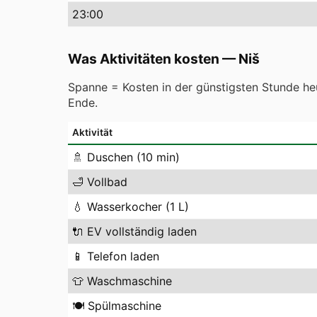
23
:00
Was Aktivitäten kosten
—
Niš
Spanne = Kosten in der günstigsten Stunde heu
Ende.
Aktivität
🚿
Duschen (10 min)
🛁
Vollbad
💧
Wasserkocher (1 L)
🔌
EV vollständig laden
📱
Telefon laden
👕
Waschmaschine
🍽️
Spülmaschine