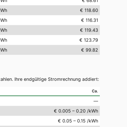
kWh
€ 68.61
kWh
€ 118.60
kWh
€ 116.31
kWh
€ 119.43
kWh
€ 123.79
kWh
€ 99.82
ahlen. Ihre endgültige Stromrechnung addiert:
Ca.
—
€ 0.005 – 0.20 /kWh
€ 0.05 – 0.15 /kWh