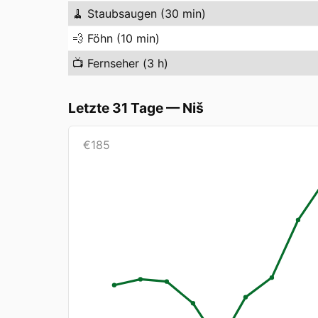
🧹
Staubsaugen (30 min)
💨
Föhn (10 min)
📺
Fernseher (3 h)
Letzte 31 Tage
—
Niš
€
185