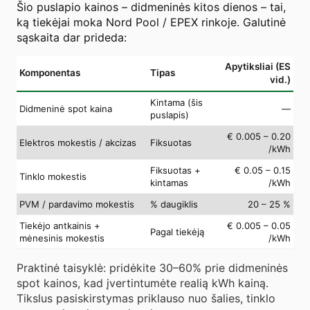
Šio puslapio kainos – didmeninės kitos dienos – tai,
ką tiekėjai moka Nord Pool / EPEX rinkoje. Galutinė
sąskaita dar prideda:
Apytiksliai (ES
Komponentas
Tipas
vid.)
Kintama (šis
Didmeninė spot kaina
—
puslapis)
€ 0.005 – 0.20
Elektros mokestis / akcizas
Fiksuotas
/kWh
Fiksuotas +
€ 0.05 – 0.15
Tinklo mokestis
kintamas
/kWh
PVM / pardavimo mokestis
% daugiklis
20 – 25 %
Tiekėjo antkainis +
€ 0.005 – 0.05
Pagal tiekėją
mėnesinis mokestis
/kWh
Praktinė taisyklė: pridėkite 30–60% prie didmeninės
spot kainos, kad įvertintumėte realią kWh kainą.
Tikslus pasiskirstymas priklauso nuo šalies, tinklo