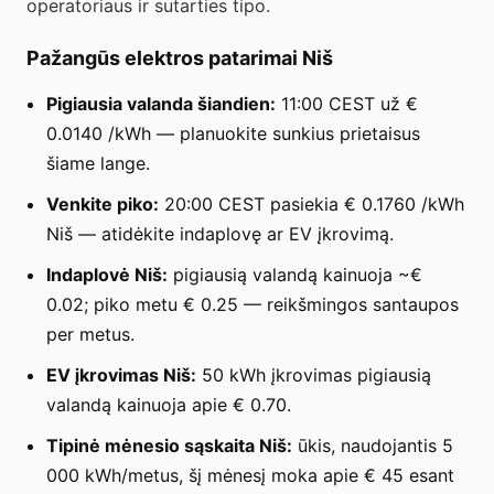
operatoriaus ir sutarties tipo.
Pažangūs elektros patarimai Niš
Pigiausia valanda šiandien:
11:00 CEST už €
0.0140 /kWh — planuokite sunkius prietaisus
šiame lange.
Venkite piko:
20:00 CEST pasiekia € 0.1760 /kWh
Niš — atidėkite indaplovę ar EV įkrovimą.
Indaplovė Niš:
pigiausią valandą kainuoja ~€
0.02; piko metu € 0.25 — reikšmingos santaupos
per metus.
EV įkrovimas Niš:
50 kWh įkrovimas pigiausią
valandą kainuoja apie € 0.70.
Tipinė mėnesio sąskaita Niš:
ūkis, naudojantis 5
000 kWh/metus, šį mėnesį moka apie € 45 esant