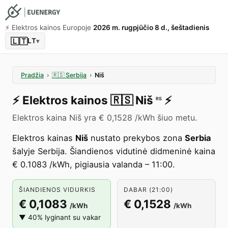
⚡️ Elektros kainos Europoje
2026 m. rugpjūčio 8 d., šeštadienis
🇱🇹
LT
▾
Pradžia
›
🇷🇸
Serbija
›
Niš
⚡️
Elektros kainos
🇷🇸
Niš
⚡️
RS
Elektros kaina Niš yra € 0,1528 /kWh šiuo metu.
Elektros kainas
Niš
nustato prekybos zona
Serbia
šalyje Serbija. Šiandienos vidutinė didmeninė kaina
€ 0.1083 /kWh, pigiausia valanda – 11:00.
ŠIANDIENOS VIDURKIS
DABAR (21:00)
€ 0,1083
€ 0,1528
/kWh
/kWh
▼ 40% lyginant su vakar