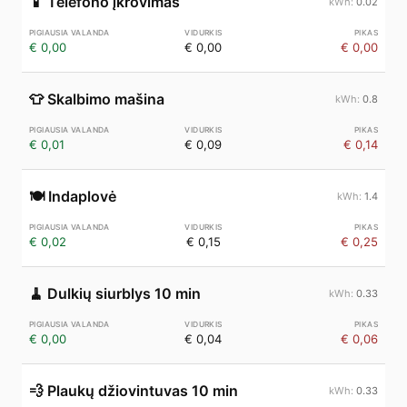
📱
Telefono įkrovimas
0.02
€ 0,00
€ 0,00
€ 0,00
👕
Skalbimo mašina
0.8
€ 0,01
€ 0,09
€ 0,14
🍽️
Indaplovė
1.4
€ 0,02
€ 0,15
€ 0,25
🧹
Dulkių siurblys 10 min
0.33
€ 0,00
€ 0,04
€ 0,06
💨
Plaukų džiovintuvas 10 min
0.33