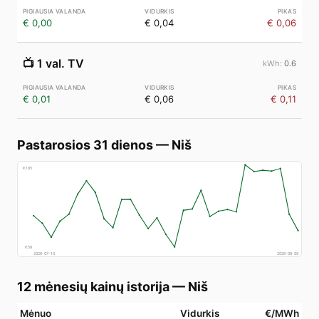
€ 0,00
€ 0,04
€ 0,06
📺
1 val. TV
0.6
€ 0,01
€ 0,06
€ 0,11
Pastarosios 31 dienos
—
Niš
€
185
€
58
2026-07-10
2026-08-09
12 mėnesių kainų istorija
—
Niš
Mėnuo
Vidurkis
€/MWh