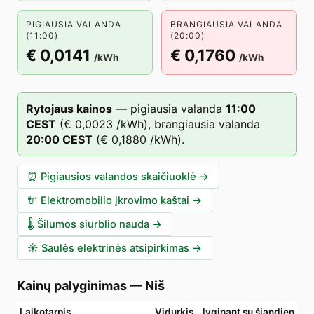
PIGIAUSIA VALANDA
BRANGIAUSIA VALANDA
(11:00)
(20:00)
€ 0,0141
€ 0,1760
/kWh
/kWh
Rytojaus kainos
—
pigiausia valanda
11
:00
CEST
(
€ 0,0023
/kWh),
brangiausia valanda
20
:00
CEST
(
€ 0,1880
/kWh).
⏰
Pigiausios valandos skaičiuoklė
→
🔌
Elektromobilio įkrovimo kaštai
→
🌡️
Šilumos siurblio nauda
→
☀️
Saulės elektrinės atsipirkimas
→
Kainų palyginimas
—
Niš
Laikotarpis
Vidurkis
lyginant su šiandien