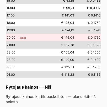
15
:00
€ 43,15
€ 0,0432
16
:00
€ 99,71
€ 0,0997
17
:00
€ 141,03
€ 0,1410
18
:00
€ 175,04
€ 0,1750
19
:00
€ 174,13
€ 0,1741
20
:00
€ 176,04
€ 0,1760
← pikas
21
:00
€ 152,78
€ 0,1528
22
:00
€ 155,04
€ 0,1550
23
:00
€ 140,00
€ 0,1400
00
:00
€ 125,81
€ 0,1258
01
:00
€ 118,23
€ 0,1182
Rytojaus kainos
—
Niš
Rytojaus kainos ką tik paskelbtos — planuokite iš
anksto.