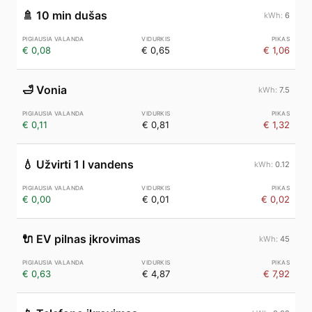
🚿
10 min dušas
6
€ 0,08
€ 0,65
€ 1,06
🛁
Vonia
7.5
€ 0,11
€ 0,81
€ 1,32
💧
Užvirti 1 l vandens
0.12
€ 0,00
€ 0,01
€ 0,02
🔌
EV pilnas įkrovimas
45
€ 0,63
€ 4,87
€ 7,92