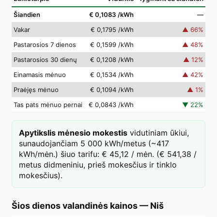
Šiandien
€ 0,1083
/kWh
—
Vakar
€ 0,1795
/kWh
▲
66
%
Pastarosios 7 dienos
€ 0,1599
/kWh
▲
48
%
Pastarosios 30 dienų
€ 0,1208
/kWh
▲
12
%
Einamasis mėnuo
€ 0,1534
/kWh
▲
42
%
Praėjęs mėnuo
€ 0,1094
/kWh
▲
1
%
Tas pats mėnuo pernai
€ 0,0843
/kWh
▼
22
%
Apytikslis mėnesio mokestis
vidutiniam ūkiui,
sunaudojančiam 5 000 kWh/metus (~417
kWh/mėn.) šiuo tarifu: € 45,12 / mėn. (€ 541,38 /
metus didmeniniu, prieš mokesčius ir tinklo
mokesčius).
Šios dienos valandinės kainos
—
Niš