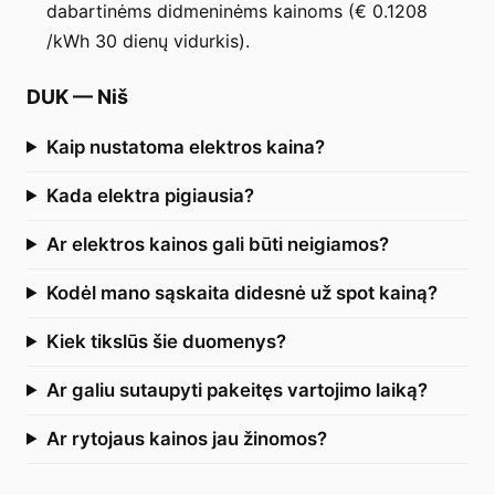
dabartinėms didmeninėms kainoms (€ 0.1208
/kWh 30 dienų vidurkis).
DUK
—
Niš
Kaip nustatoma elektros kaina?
Kada elektra pigiausia?
Ar elektros kainos gali būti neigiamos?
Kodėl mano sąskaita didesnė už spot kainą?
Kiek tikslūs šie duomenys?
Ar galiu sutaupyti pakeitęs vartojimo laiką?
Ar rytojaus kainos jau žinomos?