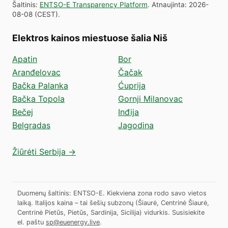
Šaltinis
:
ENTSO-E Transparency Platform
.
Atnaujinta
:
2026-
08-08
(
CEST
).
Elektros kainos miestuose šalia Niš
Apatin
Bor
Aranđelovac
Čačak
Bačka Palanka
Ćuprija
Bačka Topola
Gornji Milanovac
Bečej
Inđija
Belgradas
Jagodina
Žiūrėti Serbija →
Duomenų šaltinis: ENTSO-E. Kiekviena zona rodo savo vietos
laiką. Italijos kaina – tai šešių subzonų (Šiaurė, Centrinė Šiaurė,
Centrinė Pietūs, Pietūs, Sardinija, Sicilija) vidurkis.
Susisiekite
el. paštu
sp@euenergy.live
.