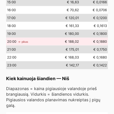
15
:00
€ 16,63
€ 0,0166
16
:00
€ 70,62
€ 0,0706
17
:00
€ 120,01
€ 0,1200
18
:00
€ 161,33
€ 0,1613
19
:00
€ 180,00
€ 0,1800
20
:00
€ 188,02
€ 0,1880
← pikas
21
:00
€ 175,01
€ 0,1750
22
:00
€ 168,03
€ 0,1680
23
:00
€ 142,17
€ 0,1422
Kiek kainuoja šiandien
—
Niš
Diapazonas = kaina pigiausioje valandoje prieš
brangiausią. Vidurkis = šiandienos vidurkis.
Pigiausios valandos planavimas nukreiptas į pigų
galą.