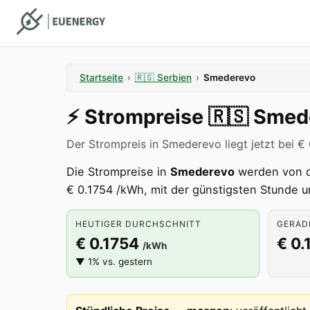
Startseite
›
🇷🇸
Serbien
›
Smederevo
⚡️
Strompreise
🇷🇸
Smed
Der Strompreis in Smederevo liegt jetzt bei €
Die Strompreise in
Smederevo
werden von 
€ 0.1754 /kWh, mit der günstigsten Stunde u
HEUTIGER DURCHSCHNITT
GERADE
€ 0.1754
€ 0.
/kWh
▼ 1% vs. gestern