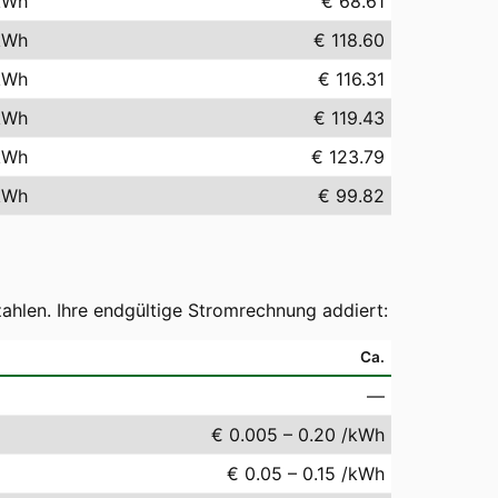
kWh
€ 68.61
kWh
€ 118.60
kWh
€ 116.31
kWh
€ 119.43
kWh
€ 123.79
kWh
€ 99.82
ahlen. Ihre endgültige Stromrechnung addiert:
Ca.
—
€ 0.005 – 0.20 /kWh
€ 0.05 – 0.15 /kWh