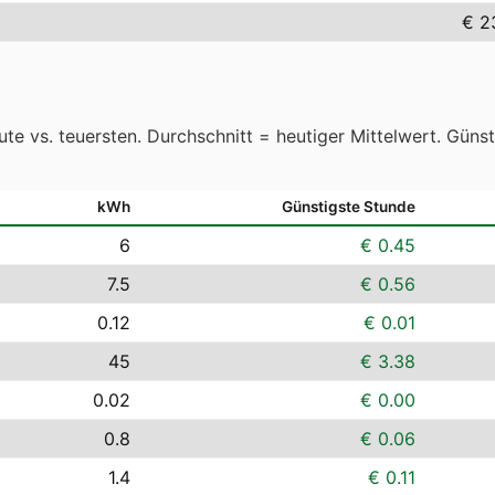
€ 2
te vs. teuersten. Durchschnitt = heutiger Mittelwert. Güns
kWh
Günstigste Stunde
6
€ 0.45
7.5
€ 0.56
0.12
€ 0.01
45
€ 3.38
0.02
€ 0.00
0.8
€ 0.06
1.4
€ 0.11