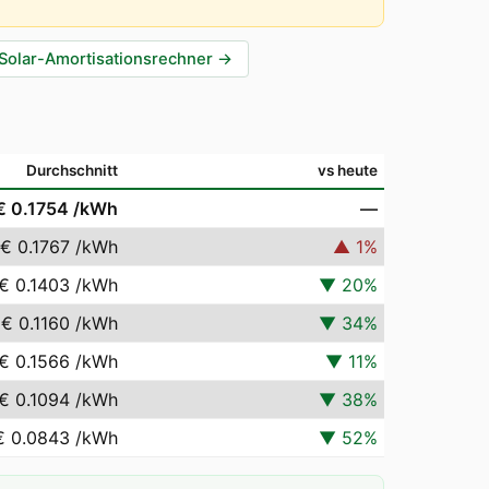
Solar-Amortisationsrechner
→
Durchschnitt
vs heute
€ 0.1754
/kWh
—
€ 0.1767
/kWh
▲
1
%
€ 0.1403
/kWh
▼
20
%
€ 0.1160
/kWh
▼
34
%
€ 0.1566
/kWh
▼
11
%
€ 0.1094
/kWh
▼
38
%
€ 0.0843
/kWh
▼
52
%