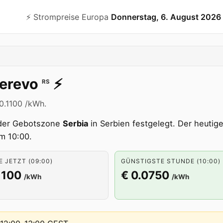
⚡️ Strompreise Europa
Donnerstag, 6. August 2026
erevo
⚡️
RS
 0.1100 /kWh.
der Gebotszone
Serbia
in Serbien festgelegt. Der heutige
m 10:00.
 JETZT (09:00)
GÜNSTIGSTE STUNDE (10:00)
1100
€ 0.0750
/kWh
/kWh