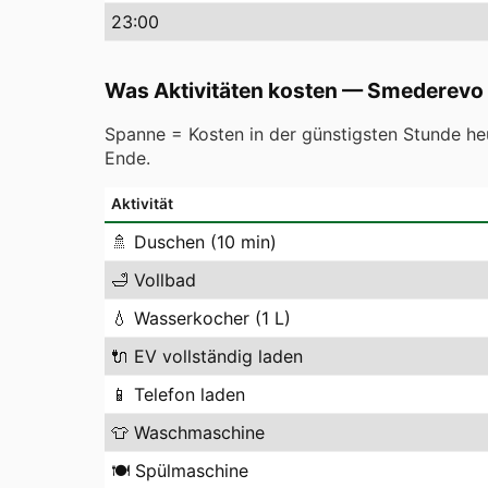
23
:00
Was Aktivitäten kosten
—
Smederevo
Spanne = Kosten in der günstigsten Stunde heu
Ende.
Aktivität
🚿
Duschen (10 min)
🛁
Vollbad
💧
Wasserkocher (1 L)
🔌
EV vollständig laden
📱
Telefon laden
👕
Waschmaschine
🍽️
Spülmaschine