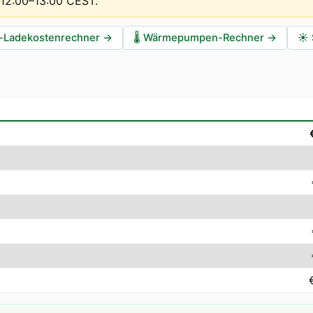
t 12:00–13:00 CEST
.
-Ladekostenrechner
→
🌡️
Wärmepumpen-Rechner
→
☀️