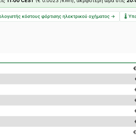
ις
11
:00
CEST
(
€ 0.0023
/kWh),
ακριβότερη ώρα στις
20
ολογιστής κόστους φόρτισης ηλεκτρικού οχήματος
→
🌡️
Υπο
€
€