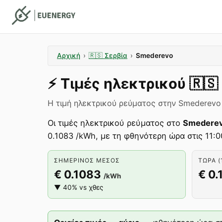
Αρχική
›
🇷🇸
Σερβία
›
Smederevo
⚡️
Τιμές ηλεκτρικού
🇷🇸
Η τιμή ηλεκτρικού ρεύματος στην Smederevo ε
Οι τιμές ηλεκτρικού ρεύματος στο
Smedere
0.1083 /kWh, με τη φθηνότερη ώρα στις 11:0
ΣΗΜΕΡΙΝΌΣ ΜΈΣΟΣ
ΤΏΡΑ (
€ 0.1083
€ 0.
/kWh
▼ 40% vs χθες