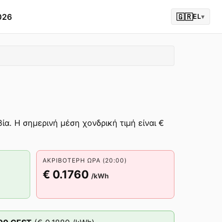
026
🇬🇷
EL
▾
ία. Η σημερινή μέση χονδρική τιμή είναι €
ΑΚΡΙΒΌΤΕΡΗ ΏΡΑ (20:00)
€ 0.1760
/kWh