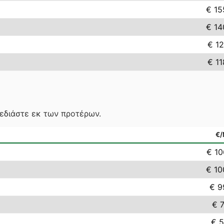
€ 15
€ 14
€ 12
€ 11
χεδιάστε εκ των προτέρων.
€
€ 10
€ 10
€ 9
€ 7
€ 5