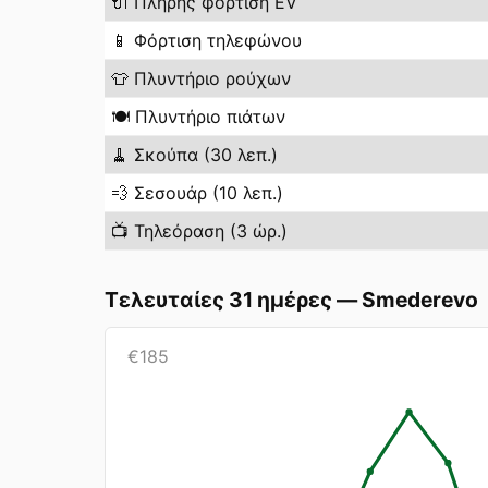
🔌
Πλήρης φόρτιση EV
📱
Φόρτιση τηλεφώνου
👕
Πλυντήριο ρούχων
🍽️
Πλυντήριο πιάτων
🧹
Σκούπα (30 λεπ.)
💨
Σεσουάρ (10 λεπ.)
📺
Τηλεόραση (3 ώρ.)
Τελευταίες 31 ημέρες
—
Smederevo
€
185