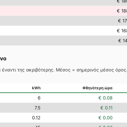
€ 18
€ 18
€ 17
€ 16
€ 14
vo
 έναντι της ακριβότερης. Μέσος = σημερινός μέσος όρο
kWh
Φθηνότερη ώρα
6
€ 0.08
7.5
€ 0.11
0.12
€ 0.00