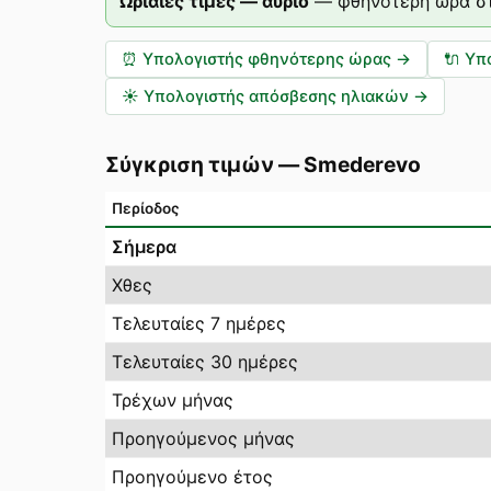
Ωριαίες τιμές — αύριο
—
φθηνότερη ώρα στ
⏰
Υπολογιστής φθηνότερης ώρας
→
🔌
Υπ
☀️
Υπολογιστής απόσβεσης ηλιακών
→
Σύγκριση τιμών
—
Smederevo
Περίοδος
Σήμερα
Χθες
Τελευταίες 7 ημέρες
Τελευταίες 30 ημέρες
Τρέχων μήνας
Προηγούμενος μήνας
Προηγούμενο έτος