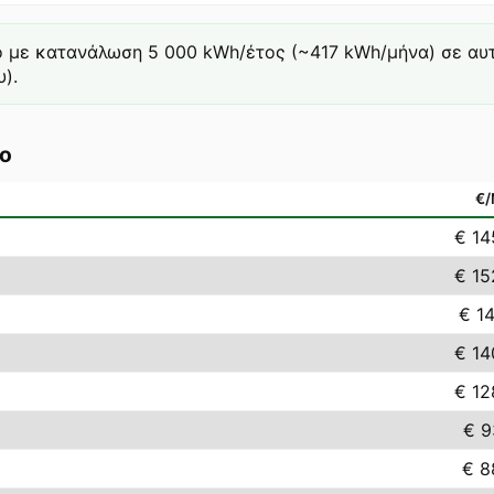
ό με κατανάλωση 5 000 kWh/έτος (~417 kWh/μήνα) σε αυτή 
).
o
€
€ 14
€ 15
€ 14
€ 14
€ 12
€ 9
€ 8