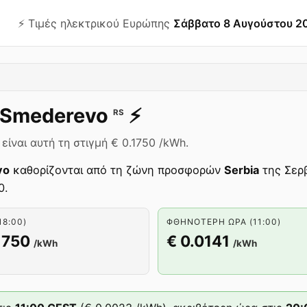
⚡️ Τιμές ηλεκτρικού Ευρώπης
Σάββατο 8 Αυγούστου 2
Smederevo
⚡️
RS
ίναι αυτή τη στιγμή € 0.1750 /kWh.
vo
καθορίζονται από τη ζώνη προσφορών
Serbia
της Σερβ
0.
18:00)
ΦΘΗΝΌΤΕΡΗ ΏΡΑ (11:00)
1750
€ 0.0141
/kWh
/kWh