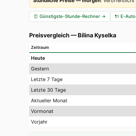
Stündliche Preise — morgen
:
veröffentlich
⏰
Günstigste-Stunde-Rechner
→
🔌
E-Auto
Preisvergleich
—
Bílina Kyselka
Zeitraum
Heute
Gestern
Letzte 7 Tage
Letzte 30 Tage
Aktueller Monat
Vormonat
Vorjahr