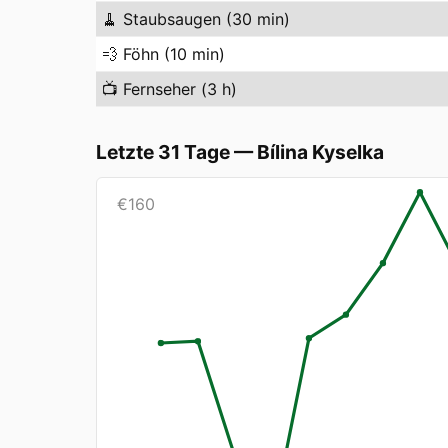
🧹
Staubsaugen (30 min)
💨
Föhn (10 min)
📺
Fernseher (3 h)
Letzte 31 Tage
—
Bílina Kyselka
€
160