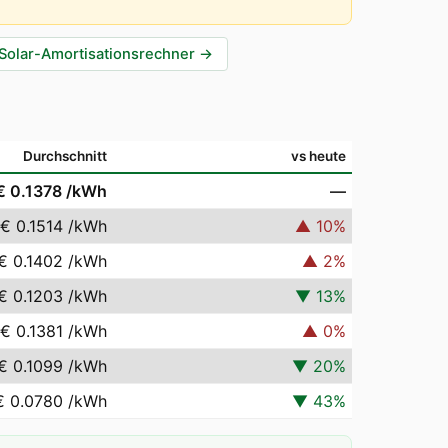
Solar-Amortisationsrechner
→
Durchschnitt
vs heute
€ 0.1378
/kWh
—
€ 0.1514
/kWh
▲
10
%
€ 0.1402
/kWh
▲
2
%
€ 0.1203
/kWh
▼
13
%
€ 0.1381
/kWh
▲
0
%
€ 0.1099
/kWh
▼
20
%
€ 0.0780
/kWh
▼
43
%