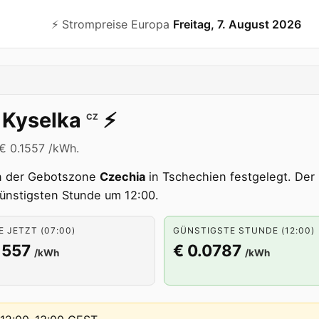
⚡️ Strompreise Europa
Freitag, 7. August 2026
a Kyselka
⚡️
CZ
i € 0.1557 /kWh.
 der Gebotszone
Czechia
in Tschechien festgelegt. Der 
günstigsten Stunde um 12:00.
 JETZT (07:00)
GÜNSTIGSTE STUNDE (12:00)
1557
€ 0.0787
/kWh
/kWh