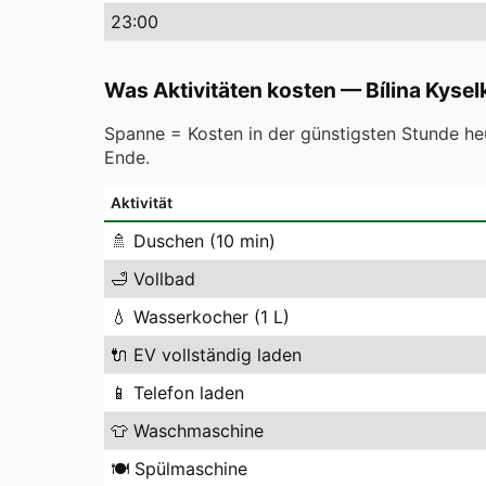
23
:00
Was Aktivitäten kosten
—
Bílina Kysel
Spanne = Kosten in der günstigsten Stunde heu
Ende.
Aktivität
🚿
Duschen (10 min)
🛁
Vollbad
💧
Wasserkocher (1 L)
🔌
EV vollständig laden
📱
Telefon laden
👕
Waschmaschine
🍽️
Spülmaschine