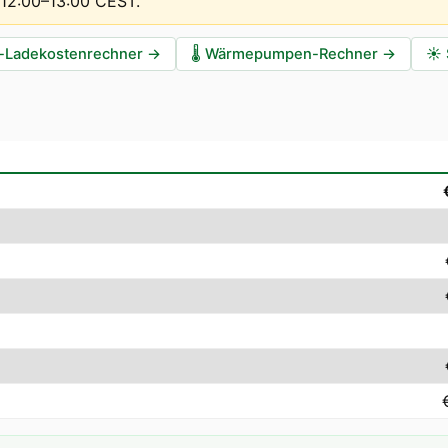
t 12:00–13:00 CEST
.
-Ladekostenrechner
→
🌡️
Wärmepumpen-Rechner
→
☀️