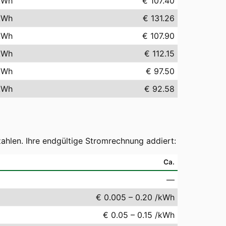
kWh
€ 107.40
kWh
€ 131.26
kWh
€ 107.90
kWh
€ 112.15
kWh
€ 97.50
kWh
€ 92.58
ahlen. Ihre endgültige Stromrechnung addiert:
Ca.
—
€ 0.005 – 0.20 /kWh
€ 0.05 – 0.15 /kWh