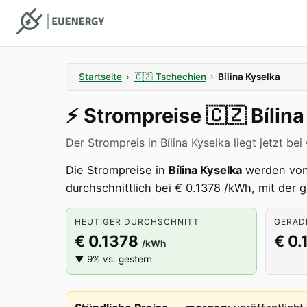
Startseite
›
🇨🇿
Tschechien
›
Bílina Kyselka
⚡️
Strompreise
🇨🇿
Bílin
Der Strompreis in Bílina Kyselka liegt jetzt be
Die Strompreise in
Bílina Kyselka
werden von
durchschnittlich bei € 0.1378 /kWh, mit der 
HEUTIGER DURCHSCHNITT
GERADE
€ 0.1378
€ 0.
/kWh
▼ 9% vs. gestern