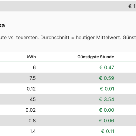
€ 1
ka
te vs. teuersten. Durchschnitt = heutiger Mittelwert. Güns
kWh
Günstigste Stunde
6
€ 0.47
7.5
€ 0.59
0.12
€ 0.01
45
€ 3.54
0.02
€ 0.00
0.8
€ 0.06
1.4
€ 0.11