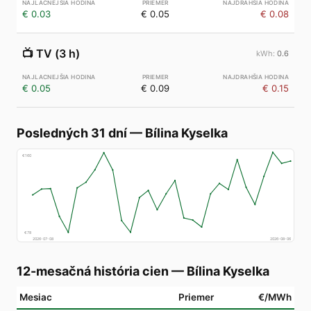
€ 0.03
€ 0.05
€ 0.08
📺
TV (3 h)
0.6
€ 0.05
€ 0.09
€ 0.15
Posledných 31 dní
—
Bílina Kyselka
€
160
€
78
2026-07-08
2026-08-06
12-mesačná história cien
—
Bílina Kyselka
Mesiac
Priemer
€/MWh