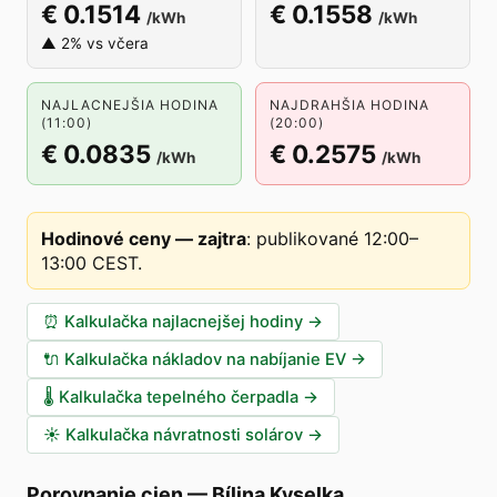
€ 0.1514
€ 0.1558
/kWh
/kWh
▲ 2% vs včera
NAJLACNEJŠIA HODINA
NAJDRAHŠIA HODINA
(11:00)
(20:00)
€ 0.0835
€ 0.2575
/kWh
/kWh
Hodinové ceny — zajtra
:
publikované 12:00–
13:00 CEST
.
⏰
Kalkulačka najlacnejšej hodiny
→
🔌
Kalkulačka nákladov na nabíjanie EV
→
🌡️
Kalkulačka tepelného čerpadla
→
☀️
Kalkulačka návratnosti solárov
→
Porovnanie cien
—
Bílina Kyselka