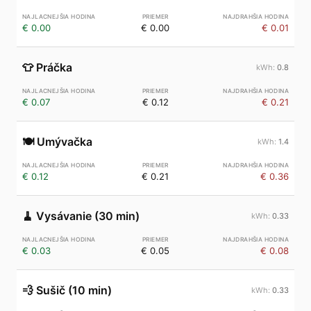
€ 0.00
€ 0.00
€ 0.01
👕
Práčka
0.8
€ 0.07
€ 0.12
€ 0.21
🍽️
Umývačka
1.4
€ 0.12
€ 0.21
€ 0.36
🧹
Vysávanie (30 min)
0.33
€ 0.03
€ 0.05
€ 0.08
💨
Sušič (10 min)
0.33