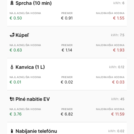
🚿
Sprcha (10 min)
6
€ 0.50
€ 0.91
€ 1.55
🛁
Kúpeľ
7.5
€ 0.63
€ 1.14
€ 1.93
💧
Kanvica (1 L)
0.12
€ 0.01
€ 0.02
€ 0.03
🔌
Plné nabitie EV
45
€ 3.76
€ 6.82
€ 11.59
📱
Nabíjanie telefónu
0.02