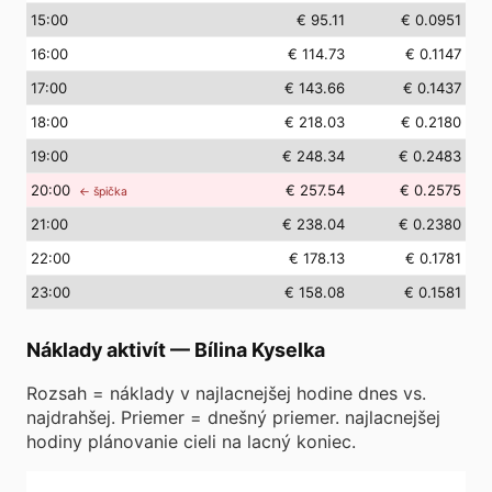
15
:00
€ 95.11
€ 0.0951
16
:00
€ 114.73
€ 0.1147
17
:00
€ 143.66
€ 0.1437
18
:00
€ 218.03
€ 0.2180
19
:00
€ 248.34
€ 0.2483
20
:00
€ 257.54
€ 0.2575
← špička
21
:00
€ 238.04
€ 0.2380
22
:00
€ 178.13
€ 0.1781
23
:00
€ 158.08
€ 0.1581
Náklady aktivít
—
Bílina Kyselka
Rozsah = náklady v najlacnejšej hodine dnes vs.
najdrahšej. Priemer = dnešný priemer. najlacnejšej
hodiny plánovanie cieli na lacný koniec.