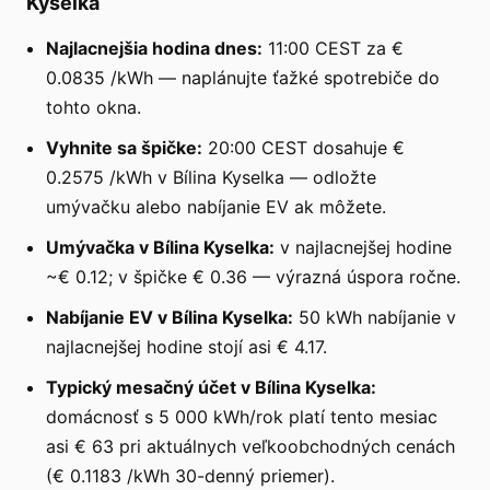
Kyselka
Najlacnejšia hodina dnes:
11:00 CEST za €
0.0835 /kWh — naplánujte ťažké spotrebiče do
tohto okna.
Vyhnite sa špičke:
20:00 CEST dosahuje €
0.2575 /kWh v Bílina Kyselka — odložte
umývačku alebo nabíjanie EV ak môžete.
Umývačka v Bílina Kyselka:
v najlacnejšej hodine
~€ 0.12; v špičke € 0.36 — výrazná úspora ročne.
Nabíjanie EV v Bílina Kyselka:
50 kWh nabíjanie v
najlacnejšej hodine stojí asi € 4.17.
Typický mesačný účet v Bílina Kyselka:
domácnosť s 5 000 kWh/rok platí tento mesiac
asi € 63 pri aktuálnych veľkoobchodných cenách
(€ 0.1183 /kWh 30-denný priemer).