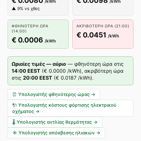
€ 0.0080
€ 0.0098
/kWh
/kWh
▲ 9% vs χθες
ΦΘΗΝΌΤΕΡΗ ΏΡΑ
ΑΚΡΙΒΌΤΕΡΗ ΏΡΑ (21:00)
(14:00)
€ 0.0451
/kWh
€ 0.0006
/kWh
Ωριαίες τιμές — αύριο
—
φθηνότερη ώρα στις
14
:00
EEST
(
€ 0.0000
/kWh),
ακριβότερη ώρα
στις
20
:00
EEST
(
€ 0.0187
/kWh).
⏰
Υπολογιστής φθηνότερης ώρας
→
🔌
Υπολογιστής κόστους φόρτισης ηλεκτρικού
οχήματος
→
🌡️
Υπολογιστής αντλίας θερμότητας
→
☀️
Υπολογιστής απόσβεσης ηλιακών
→