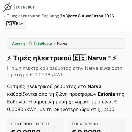
⚡️ Τιμές ηλεκτρικού Ευρώπης
Σάββατο 8 Αυγούστου 2026
🇬🇷
EL
▾
Αρχική
›
🇪🇪
Εσθονία
›
Narva
⚡️
Τιμές ηλεκτρικού
🇪🇪
Narva
⚡️
EE
Η τιμή ηλεκτρικού ρεύματος στην Narva είναι αυτή
τη στιγμή € 0.0098 /kWh.
Οι τιμές ηλεκτρικού ρεύματος στο
Narva
καθορίζονται από τη ζώνη προσφορών
Estonia
της
Εσθονία. Η σημερινή μέση χονδρική τιμή είναι €
0.0080 /kWh, με τη φθηνότερη ώρα στις 14:00.
ΣΗΜΕΡΙΝΌΣ ΜΈΣΟΣ
ΤΏΡΑ (00:00)