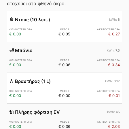
στοχεύει στο φθηνό άκρο.
🚿
Ντους (10 λεπ.)
6
€ 0.00
€ 0.05
€ 0.27
🛁
Μπάνιο
7.5
€ 0.00
€ 0.06
€ 0.34
💧
Βραστήρας (1 L)
0.12
€ 0.00
€ 0.00
€ 0.01
🔌
Πλήρης φόρτιση EV
45
€ 0.03
€ 0.36
€ 2.03