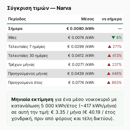
Σύγκριση τιμών
—
Narva
Περίοδος
Μέσος
vs σήμερα
Σήμερα
€ 0.0080
/kWh
—
Χθες
€ 0.0074
/kWh
▼
8
%
Τελευταίες 7 ημέρες
€ 0.0299
/kWh
▲
271
%
Τελευταίες 30 ημέρες
€ 0.0412
/kWh
▲
413
%
Τρέχων μήνας
€ 0.0271
/kWh
▲
237
%
Προηγούμενος μήνας
€ 0.0439
/kWh
▲
446
%
Προηγούμενο έτος
€ 0.0774
/kWh
▲
863
%
Μηνιαία εκτίμηση
για ένα μέσο νοικοκυριό με
κατανάλωση 5 000 kWh/έτος (~417 kWh/μήνα)
σε αυτή την τιμή: € 3.35 / μήνα (€ 40.19 / έτος
χονδρική, πριν από φόρους και τέλη δικτύου).