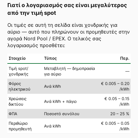
Γιατί ο λογαριασμός σας είναι μεγαλύτερος
από την τιμή spot
Οι τιμές σε αυτή τη σελίδα είναι χονδρικής για
αύριο — αυτό που πληρώνουν οι προμηθευτές στην
αγορά Nord Pool / EPEX. Ο τελικός σας
λογαριασμός προσθέτει:
Στοιχείο
Τύπος
Περ.
Τιμή spot/
Μεταβλητή — δημοπρασία
—
χονδρικής
για αύριο
Φόρος
€ 0.005 – 0.20
Ανά kWh
ηλεκτρικού
/kWh
Χρεώσεις
€ 0.05 – 0.15
Ανά kWh + πάγιο
δικτύου
/kWh
ΦΠΑ
Ποσοστό συνόλου
20 – 25 %
Περιθώριο
€ 0.005 – 0.05
Ανά kWh
προμηθευτή
/kWh