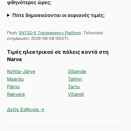
φθηνότερες ώρες;
Πότε δημοσιεύονται οι αυριανές τιμές;
Πηγή
:
ENTSO-E Transparency Platform
.
Τελευταία
ενημέρωση
:
2026-08-08
(
EEST
).
Τιμές ηλεκτρικού σε πόλεις κοντά στη
Narva
Kohtla-Järve
Sillamäe
Maardu
Tallinn
Pärnu
Tartu
Rakvere
Viljandi
Δείτε Εσθονία →