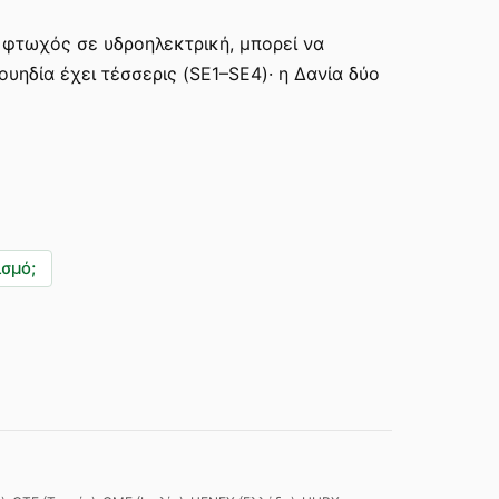
 φτωχός σε υδροηλεκτρική, μπορεί να
υηδία έχει τέσσερις (SE1–SE4)· η Δανία δύο
ισμό;