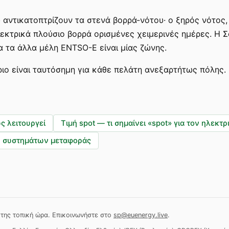
 αντικατοπτρίζουν τα στενά βορρά-νότου· ο ξηρός νότος,
κτρικά πλούσιο βορρά ορισμένες χειμερινές ημέρες. Η Σο
λα τα άλλα μέλη ENTSO-E είναι μίας ζώνης.
ριο είναι ταυτόσημη για κάθε πελάτη ανεξαρτήτως πόλης.
ώς λειτουργεί
Τιμή spot — τι σημαίνει «spot» για τον ηλεκτρ
ν συστημάτων μεταφοράς
της τοπική ώρα.
Επικοινωνήστε στο
sp@euenergy.live
.