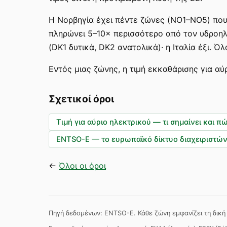
Η Νορβηγία έχει πέντε ζώνες (NO1–NO5) που
πληρώνει 5–10× περισσότερο από τον υδροηλε
(DK1 δυτικά, DK2 ανατολικά)· η Ιταλία έξι. Ό
Εντός μιας ζώνης, η τιμή εκκαθάρισης για αύ
Σχετικοί όροι
Τιμή για αύριο ηλεκτρικού — τι σημαίνει και π
ENTSO-E — το ευρωπαϊκό δίκτυο διαχειριστώ
←
Όλοι οι όροι
Πηγή δεδομένων: ENTSO-E. Κάθε ζώνη εμφανίζει τη δική 